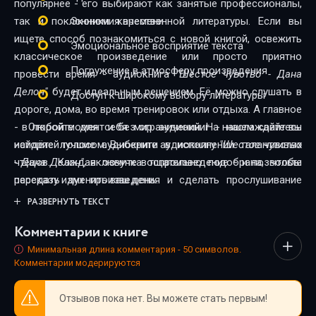
популярнее - его выбирают как занятые профессионалы,
так и поклонники качественной литературы. Если вы
Экономия времени
ищете способ познакомиться с новой книгой, освежить
Эмоциональное восприятие текста
классическое произведение или просто приятно
Погружение в атмосферу произведения
провести время - аудиокнига
"Шестое чувство - Дана
Делон"
будет идеальным решением. Её можно слушать в
Доступ к широкому выбору литературы
дороге, дома, во время тренировок или отдыха. А главное
- в любой момент и без ограничений. На нашем сайте вы
Откройте для себя мир аудиокниг - наслаждайтесь
найдёте лучшие аудиокниги в исполнении талантливых
историей голосом. Выберите аудиокнигу
"Шестое чувство
чтецов. Каждая озвучка тщательно подобрана, чтобы
- Дана Делон"
, включите воспроизведение - и позвольте
передать дух произведения и сделать прослушивание
рассказу изменить ваш день.
максимально комфортным. Новинки и классика,
РАЗВЕРНУТЬ ТЕКСТ
фантастика и драма, триллеры и любовные истории - мы
Комментарии к книге
собрали всё, чтобы каждый нашёл книгу по душе.
Минимальная длина комментария - 50 символов.
Комментарии модерируются
Отзывов пока нет. Вы можете стать первым!