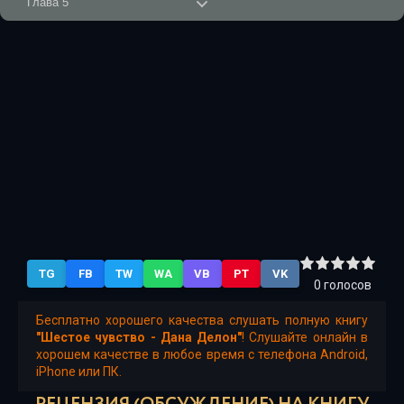
Глава 5
Глава 6
Глава 7
Глава 8
Глава 9
Глава 10
Глава 11
Глава 12
TG
FB
TW
WA
VB
PT
VK
Глава 13
0
голосов
Глава 14
Бесплатно хорошего качества слушать полную книгу
"Шестое чувство - Дана Делон"
! Слушайте онлайн в
Глава 15
хорошем качестве в любое время с телефона Android,
iPhone или ПК.
Глава 16