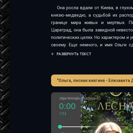
Она росла вдали от Киева, в глухо
князю-медведю, а судьбой их распор
границе мира живых и мертвых. П
Цареград, она была завидной невесто
политических целях. Но характером и 
своему. Еще немного, и имя Ольги с
землям, но и далеко за их пределами.
РАЗВЕРНУТЬ ТЕКСТ
"Ольга, лесная княгиня - Елизавета
olga-lesnaja-knjaginja-01
0:00
7:51
100