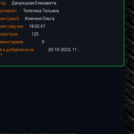
тор
Дворецкая Елизавета
вучивает
Телегина Татьяна
ия (цикл)
Княгиня Ольга
емя озвучки
18:05:47
осмотров
125
мментариев
0
ига добавлена на
20-10-2023, 11:03
йт