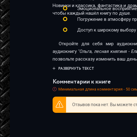
olga-lesnaja-knjaginja-23
Новинки и классика, фантастика и дра
Эмоциональное восприятие
чтобы каждый нашёл книгу по душе.
olga-lesnaja-knjaginja-24
Погружение в атмосферу п
olga-lesnaja-knjaginja-25
Доступ к широкому выбору
olga-lesnaja-knjaginja-26
Откройте для себя мир аудиокни
olga-lesnaja-knjaginja-27
аудиокнигу
"Ольга, лесная княгиня - Е
позвольте рассказу изменить ваш день
olga-lesnaja-knjaginja-28
РАЗВЕРНУТЬ ТЕКСТ
olga-lesnaja-knjaginja-29
Комментарии к книге
olga-lesnaja-knjaginja-30
Минимальная длина комментария - 50 с
olga-lesnaja-knjaginja-31
Отзывов пока нет. Вы можете с
olga-lesnaja-knjaginja-32
olga-lesnaja-knjaginja-33
olga-lesnaja-knjaginja-34