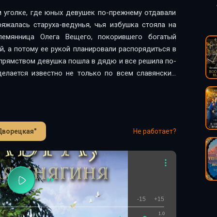
м уголке, где юных девушек по-прежнему отдавали
яжалась старуха-ведунья, чья избушка стояла на
лемянница Олега Вещего, покорившего богатый
й, а потому ее рукой планировали распорядиться в
упрямством девушка пошла в дядю и все решила по-
делается известно не только по всем славянским
 Дворецкая"
Не работает?
-15
+15
1.0