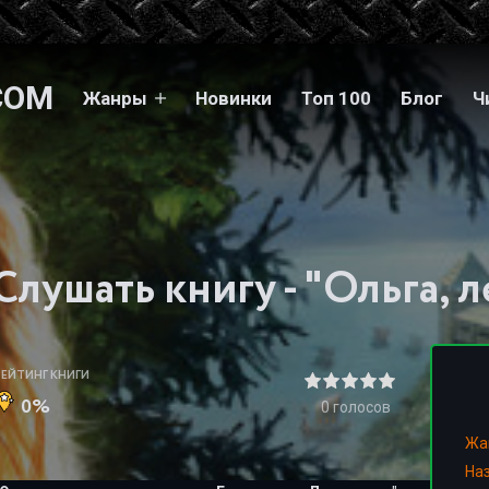
COM
Жанры
Новинки
Топ 100
Блог
Ч
РЕЙТИНГ КНИГИ
0%
0
голосов
Жа
На