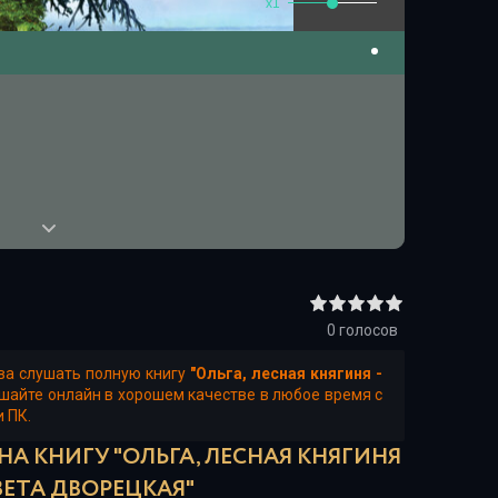
x1
0
голосов
ва слушать полную книгу
"Ольга, лесная княгиня -
ушайте онлайн в хорошем качестве в любое время с
и ПК.
НА КНИГУ "ОЛЬГА, ЛЕСНАЯ КНЯГИНЯ
ВЕТА ДВОРЕЦКАЯ"