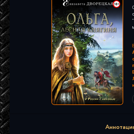
"
"
Аннотация