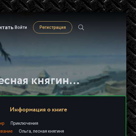
итать
Войти
Регистрация
Слушать книгу - "Ольга, лесная княгиня - Елизавета Дворецкая"
Информация о книге
нр
Приключения
звание
Ольга, лесная княгиня