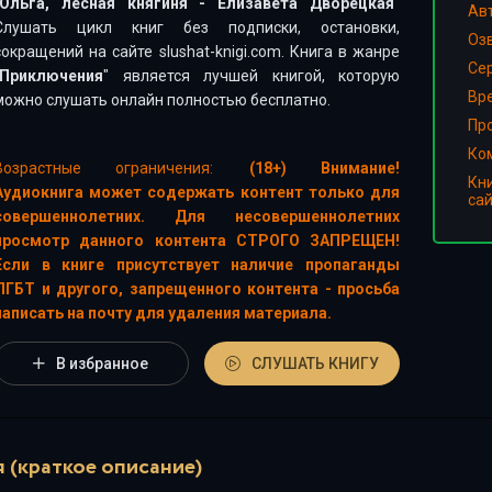
Ольга, лесная княгиня - Елизавета Дворецкая
"
Ав
Слушать цикл книг без подписки, остановки,
Оз
сокращений на сайте slushat-knigi.com. Книга в жанре
Сер
Приключения
" является лучшей книгой, которую
Вр
можно слушать онлайн полностью бесплатно.
Пр
Ко
Возрастные ограничения:
(18+) Внимание!
Кн
Аудиокнига может содержать контент только для
са
совершеннолетних. Для несовершеннолетних
просмотр данного контента СТРОГО ЗАПРЕЩЕН!
Если в книге присутствует наличие пропаганды
ЛГБТ и другого, запрещенного контента - просьба
написать на почту для удаления материала.
В избранное
СЛУШАТЬ КНИГУ
 (краткое описание)