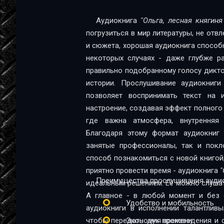
olga-lesnaja-knjaginja-12
Аудиокнига
"Ольга, лесная княгиня
погрузиться в мир литературы, не отв
olga-lesnaja-knjaginja-13
и сюжета, хорошая аудиокнига способна
olga-lesnaja-knjaginja-14
некоторых случаях - даже глубже ра
правильно подобранному голосу диктор
olga-lesnaja-knjaginja-15
истории. Прослушивание аудиокниг
olga-lesnaja-knjaginja-16
позволяет воспринимать текст на и
настроение, создавая эффект полного 
olga-lesnaja-knjaginja-17
где важна атмосфера, внутренняя 
olga-lesnaja-knjaginja-18
Благодаря этому формат аудиокниг 
занятые профессионалы, так и поклонники 
olga-lesnaja-knjaginja-19
способ познакомиться с новой книгой
приятно провести время - аудиокнига
"
olga-lesnaja-knjaginja-20
Преимущества прослушивания аудио
идеальным решением. Её можно слушать
olga-lesnaja-knjaginja-21
А главное - в любой момент и без 
Удобство и мобильность
аудиокниги в исполнении талантливы
olga-lesnaja-knjaginja-22
чтобы передать дух произведения и 
Экономия времени