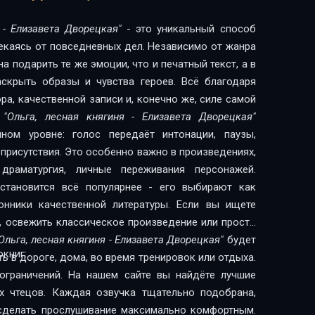
 - Елизавета Дворецкая"
- это уникальный способ
лекаясь от повседневных дел. Независимо от жанра
 подарить те же эмоции, что и печатный текст, а в
скрыть образы и чувства героев. Всё благодаря
а, качественной записи и, конечно же, силе самой
и
"Ольга, лесная княгиня - Елизавета Дворецкая"
ном уровне: голос передаёт интонации, паузы,
присутствия. Это особенно важно в произведениях,
драматургия, личные переживания персонажей.
становится всё популярнее - его выбирают как
качественной литературы. Если вы ищете
, освежить классическое произведение или просто
Ольга, лесная княгиня - Елизавета Дворецкая"
будет
книг:
 в дороге, дома, во время тренировок или отдыха.
ограничений. На нашем сайте вы найдёте лучшие
х чтецов. Каждая озвучка тщательно подобрана,
сделать прослушивание максимально комфортным.