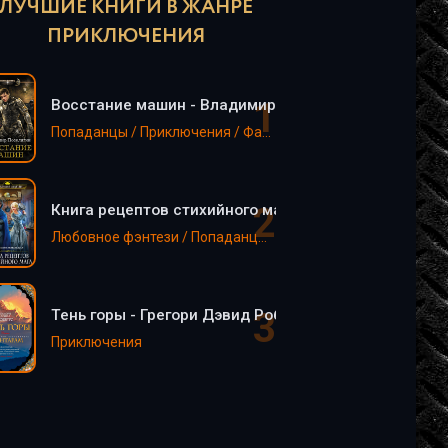
ЛУЧШИЕ КНИГИ В ЖАНРЕ
ПРИКЛЮЧЕНИЯ
Восстание машин - Владимир Поселягин
Попаданцы / Приключения / Фантастика, фэнтези / EVE online
Книга рецептов стихийного мага - Анастасия Левко
Любовное фэнтези / Попаданцы / Приключения
Тень горы - Грегори Дэвид Робертс
Приключения