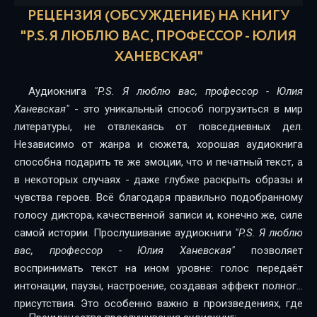
16_P.S.-Ya-lyublyu-vas-professor
РЕЦЕНЗИЯ (ОБСУЖДЕНИЕ) НА КНИГУ
"P.S. Я ЛЮБЛЮ ВАС, ПРОФЕССОР - ЮЛИЯ
17_P.S.-Ya-lyublyu-vas-professor
ХАНЕВСКАЯ"
18_P.S.-Ya-lyublyu-vas-professor
19_P.S.-Ya-lyublyu-vas-professor
Аудиокнига
"P.S. Я люблю вас, профессор - Юлия
Ханевская"
- это уникальный способ погрузиться в мир
20_P.S.-Ya-lyublyu-vas-professor
литературы, не отвлекаясь от повседневных дел.
21_P.S.-Ya-lyublyu-vas-professor
Независимо от жанра и сюжета, хорошая аудиокнига
способна подарить те же эмоции, что и печатный текст, а
22_P.S.-Ya-lyublyu-vas-professor
в некоторых случаях - даже глубже раскрыть образы и
чувства героев. Всё благодаря правильно подобранному
23_P.S.-Ya-lyublyu-vas-professor
голосу диктора, качественной записи и, конечно же, силе
24_P.S.-Ya-lyublyu-vas-professor
самой истории. Прослушивание аудиокниги
"P.S. Я люблю
вас, профессор - Юлия Ханевская"
позволяет
25_P.S.-Ya-lyublyu-vas-professor
воспринимать текст на ином уровне: голос передаёт
26_P.S.-Ya-lyublyu-vas-professor
интонации, паузы, настроение, создавая эффект полного
присутствия. Это особенно важно в произведениях, где
27_Epilog