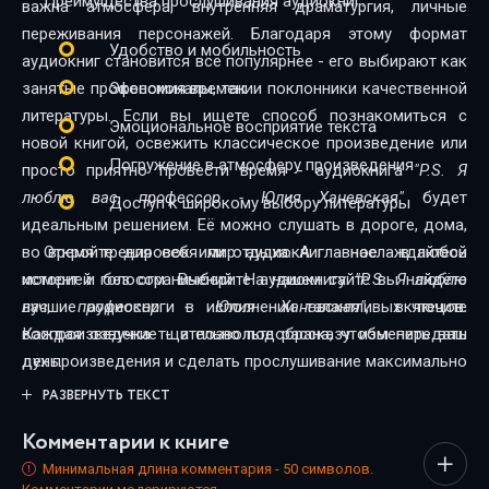
Преимущества прослушивания аудиокниг:
важна атмосфера, внутренняя драматургия, личные
переживания персонажей. Благодаря этому формат
Удобство и мобильность
аудиокниг становится всё популярнее - его выбирают как
занятые профессионалы, так и поклонники качественной
Экономия времени
литературы. Если вы ищете способ познакомиться с
Эмоциональное восприятие текста
новой книгой, освежить классическое произведение или
Погружение в атмосферу произведения
просто приятно провести время - аудиокнига
"P.S. Я
люблю вас, профессор - Юлия Ханевская"
будет
Доступ к широкому выбору литературы
идеальным решением. Её можно слушать в дороге, дома,
во время тренировок или отдыха. А главное - в любой
Откройте для себя мир аудиокниг - наслаждайтесь
момент и без ограничений. На нашем сайте вы найдёте
историей голосом. Выберите аудиокнигу
"P.S. Я люблю
лучшие аудиокниги в исполнении талантливых чтецов.
вас, профессор - Юлия Ханевская"
, включите
Каждая озвучка тщательно подобрана, чтобы передать
воспроизведение - и позвольте рассказу изменить ваш
дух произведения и сделать прослушивание максимально
день.
комфортным. Новинки и классика, фантастика и драма,
РАЗВЕРНУТЬ ТЕКСТ
триллеры и любовные истории - мы собрали всё, чтобы
Комментарии к книге
каждый нашёл книгу по душе.
Минимальная длина комментария - 50 символов.