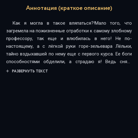
Аннотация (краткое описание)
Как я могла в такое вляпаться?!Мало того, что
загремела на пожизненные отработки к самому злобному
профессору, так еще и влюбилась в него! Не по-
настоящему, а с лёгкой руки горе-зельевара Лёльки,
тайно вздыхавшей по нему еще с первого курса. Ее боги
способностями обделили, а страдаю я! Ведь снять
бракованный приворот не так-то просто. А рассказать
РАЗВЕРНУТЬ ТЕКСТ
графу Котовскому о случившемся, еще сложнее.У меня
впереди выпускные экзамены и помолвка, а я должна
глупостями заниматься, пытаясь исправить чужую
ошибку. И ведь сухой выйти из воды уже точно не
получится!