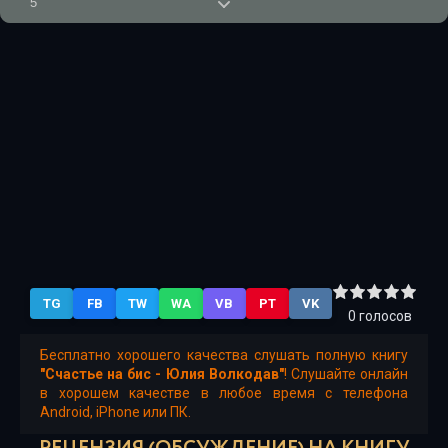
5
6
7
8
9
10
11
12
TG
FB
TW
WA
VB
PT
VK
13
0
голосов
14
Бесплатно хорошего качества слушать полную книгу
"Счастье на бис - Юлия Волкодав"
! Слушайте онлайн
15
в хорошем качестве в любое время с телефона
Android, iPhone или ПК.
16