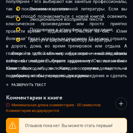
популярнее - его выбирают как занятые профессионалы,
так и поклонники качественной литературы. Если вы
Экономия времени
ищете способ познакомиться с новой книгой, освежить
Эмоциональное восприятие текста
классическое произведение или просто приятно
Погружение в атмосферу произведения
провести время - аудиокнига
"Счастье на бис - Юлия
Волкодав"
будет идеальным решением. Её можно слушать
Доступ к широкому выбору литературы
в дороге, дома, во время тренировок или отдыха. А
главное - в любой момент и без ограничений. На нашем
Откройте для себя мир аудиокниг - наслаждайтесь
сайте вы найдёте лучшие аудиокниги в исполнении
историей голосом. Выберите аудиокнигу
"Счастье на бис -
талантливых чтецов. Каждая озвучка тщательно
Юлия Волкодав"
, включите воспроизведение - и
подобрана, чтобы передать дух произведения и сделать
позвольте рассказу изменить ваш день.
прослушивание максимально комфортным. Новинки и
РАЗВЕРНУТЬ ТЕКСТ
классика, фантастика и драма, триллеры и любовные
Комментарии к книге
истории - мы собрали всё, чтобы каждый нашёл книгу по
душе.
Минимальная длина комментария - 50 символов.
Комментарии модерируются
Отзывов пока нет. Вы можете стать первым!