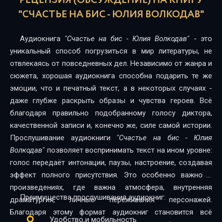
РЕЦЕНЗИЯ (ОБСУЖДЕНИЕ) НА КНИГУ
17
"СЧАСТЬЕ НА БИС - ЮЛИЯ ВОЛКОДАВ"
18
Аудиокнига
"Счастье на бис - Юлия Волкодав"
- это
уникальный способ погрузиться в мир литературы, не
отвлекаясь от повседневных дел. Независимо от жанра и
сюжета, хорошая аудиокнига способна подарить те же
эмоции, что и печатный текст, а в некоторых случаях -
даже глубже раскрыть образы и чувства героев. Всё
благодаря правильно подобранному голосу диктора,
качественной записи и, конечно же, силе самой истории.
Прослушивание аудиокниги
"Счастье на бис - Юлия
Волкодав"
позволяет воспринимать текст на ином уровне:
голос передаёт интонации, паузы, настроение, создавая
эффект полного присутствия. Это особенно важно в
произведениях, где важна атмосфера, внутренняя
Преимущества прослушивания аудиокниг:
драматургия, личные переживания персонажей.
Благодаря этому формат аудиокниг становится всё
Удобство и мобильность