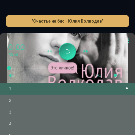
"Счастье на бис - Юлия Волкодав"
1
0:00
58:46
-15
+15
1.0
x1
1
2
3
4