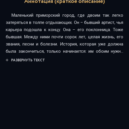
Аннотация (краткое описание)
Маленький приморский город, где двоим так легко
затеряться в толпе отдыхающих. Он – бывший артист, чья
карьера подошла к концу. Она – его поклонница. Тоже
бывшая. Между ними почти сорок лет, целая жизнь, его
звания, песни и болезни. История, которая уже должна
была закончиться, только начинается: им обоим нужно
так много понять друг о друге и о себе.
РАЗВЕРНУТЬ ТЕКСТ