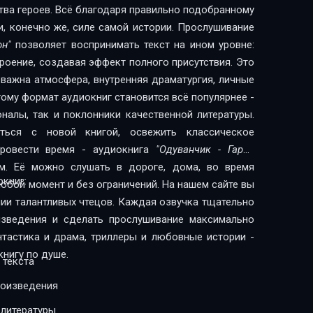
тва героев. Всё благодаря правильно подобранному
и, конечно же, силе самой истории. Прослушивание
он"
позволяет воспринимать текст на ином уровне:
троение, создавая эффект полного присутствия. Это
 важна атмосфера, внутренняя драматургия, личные
ому формат аудиокниг становится всё популярнее -
налы, так и поклонники качественной литературы.
ься с новой книгой, освежить классическое
провести время - аудиокнига
"Одуванчик - Гарри
. Её можно слушать в дороге, дома, во время
книг:
любой момент и без ограничений. На нашем сайте вы
нии талантливых чтецов. Каждая озвучка тщательно
изведения и сделать прослушивание максимально
нтастика и драма, триллеры и любовные истории -
нигу по душе.
 текста
роизведения
 литературы