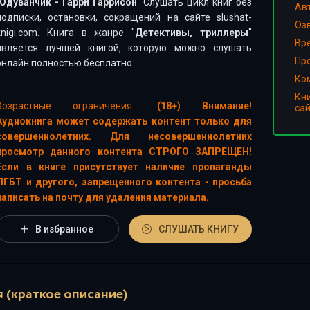
Одуванчик - Гарри Гаррисон
" Слушать цикл книг без
Ав
подписки, остановки, сокращений на сайте slushat-
Оз
knigi.com. Книга в жанре "
Детективы, триллеры
"
Вр
является лучшей книгой, которую можно слушать
Пр
онлайн полностью бесплатно.
Ко
Кн
Возрастные ограничения:
(18+) Внимание!
са
Аудиокнига может содержать контент только для
совершеннолетних. Для несовершеннолетних
просмотр данного контента СТРОГО ЗАПРЕЩЕН!
Если в книге присутствует наличие пропаганды
ЛГБТ и другого, запрещенного контента - просьба
написать на почту для удаления материала.
В избранное
СЛУШАТЬ КНИГУ
 (краткое описание)