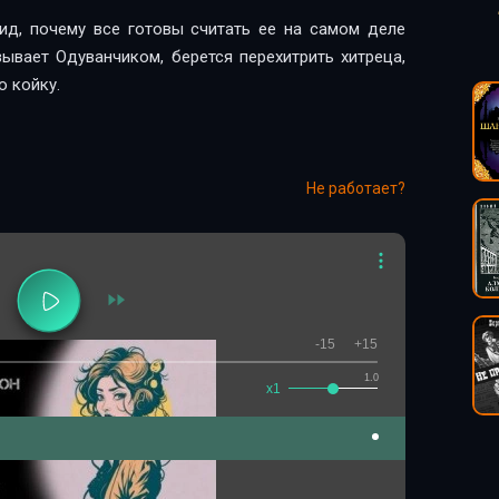
ид, почему все готовы считать ее на самом деле
ывает Одуванчиком, берется перехитрить хитреца,
ю койку.
Не работает?
-15
+15
1.0
x1