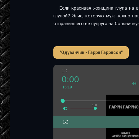
Если красивая женщина глупа на в
глупой? Элис, которую муж нежно наз
отправившего ее супруга на больничну
"Одуванчик - Гарри Гаррисон"
1-2
0:00
16:19
100
1-2