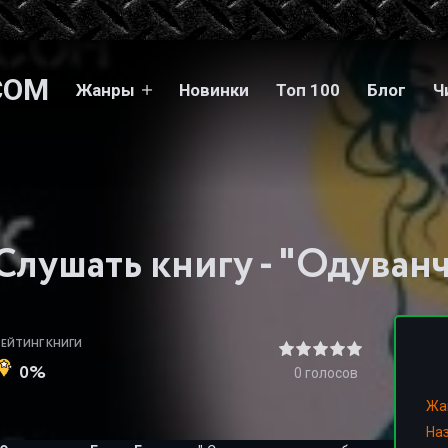
COM
Жанры
Новинки
Топ 100
Блог
Ч
РЕЙТИНГ КНИГИ
0%
0
голосов
Жа
На