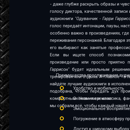
- даже глубже раскрыть образы и чувс
голосу диктора, качественной записи 
аудиокниги
"Одуванчик - Гарри Гаррис
голос передаёт интонации, паузы, нас
особенно важно в произведениях, где
переживания персонажей. Благодаря эт
его выбирают как занятые профессио
Если вы ищете способ познакомит
произведение или просто приятно 
Гаррисон"
будет идеальным решением
Преимущества прослушивания аудио
тренировок или отдыха. А главное - в 
найдёте лучшие аудиокниги в исполне
Удобство и мобильность
подобрана, чтобы передать дух про
комфортным. Новинки и классика, фа
Экономия времени
мы собрали всё, чтобы каждый нашёл к
Эмоциональное восприятие
Погружение в атмосферу п
Доступ к широкому выбору