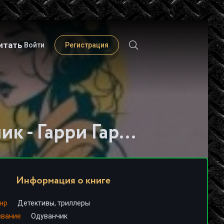
итать
Войти
Регистрация
Слушать книгу - "Одуванчик - Гарри Гаррисон"
Информация о книге
нр
Детективы, триллеры
звание
Одуванчик