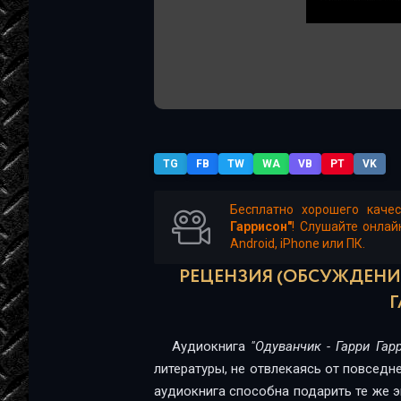
TG
FB
TW
WA
VB
PT
VK
Бесплатно хорошего каче
Гаррисон"
! Слушайте онла
Android, iPhone или ПК.
РЕЦЕНЗИЯ (ОБСУЖДЕНИЕ
Г
Аудиокнига
"Одуванчик - Гарри Гар
литературы, не отвлекаясь от повседн
аудиокнига способна подарить те же эм