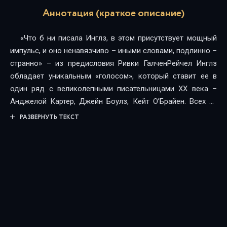
Аннотация (краткое описание)
«Что б ни писала Инглз, в этом присутствует мощный
импульс, и оно ненавязчиво – иными словами, подлинно –
странно» – из предисловия Ривки ГалченРейчел Инглз
обладает уникальным «голосом», который ставит ее в
один ряд с великолепными писательницами ХХ века –
Анджелой Картер, Джейн Боулз, Кейт О’Брайен. Всех их
объединяет внимание к теме женщины в современном
РАЗВЕРНУТЬ ТЕКСТ
западном мире.«Миссис Калибан» – роман о
трансформации института семьи в сюрреалистическом
антураже с вкраплениями психологического реализма и
фантастики.В тихом пригороде Дороти делает домашние
дела, ждет, когда муж вернется с работы и меньше всего
ожидает, что в ее жизни появится любовь, когда вдруг
слышит по радио странное объявление – из Института
океанографии сбежал монстр…Критики сравнивали