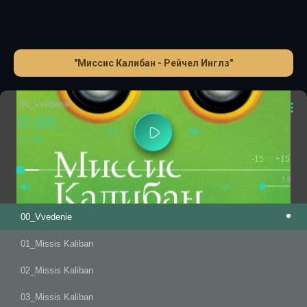
«Миссис Калибан» с шедеврами кино, классическими
литературными произведениями, сказками и
хоррорами.Этот небольшой роман – потрясающий, ни на
что не похожий, и такое разнообразие аллюзий – лишнее
"Миссис Калибан - Рейчел Инглз"
тому доказательство.
00_Vvedenie
0:00
15:29
-15
+15
1.0
x1
00_Vvedenie
01_Missis Kaliban
02_Missis Kaliban
03_Missis Kaliban