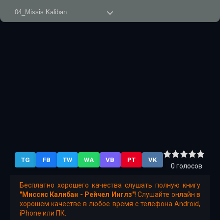
04_Missis Kaliban
05_Missis Kaliban
06_Missis Kaliban
07_Missis Kaliban
08_Missis Kaliban
09_Missis Kaliban
TG
FB
TW
WA
VB
PT
VK
0
голосов
Бесплатно хорошего качества слушать полную книгу
"Миссис Калибан - Рейчел Инглз"
! Слушайте онлайн в
хорошем качестве в любое время с телефона Android,
iPhone или ПК.