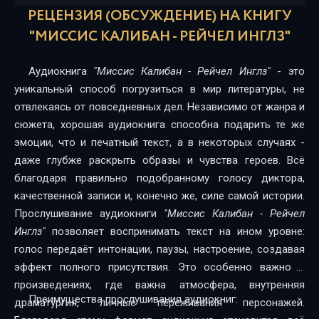
РЕЦЕНЗИЯ (ОБСУЖДЕНИЕ) НА КНИГУ
"МИССИС КАЛИБАН - РЕЙЧЕЛ ИНГЛЗ"
Аудиокнига
"Миссис Калибан - Рейчел Инглз"
- это
уникальный способ погрузиться в мир литературы, не
отвлекаясь от повседневных дел. Независимо от жанра и
сюжета, хорошая аудиокнига способна подарить те же
эмоции, что и печатный текст, а в некоторых случаях -
даже глубже раскрыть образы и чувства героев. Всё
благодаря правильно подобранному голосу диктора,
качественной записи и, конечно же, силе самой истории.
Прослушивание аудиокниги
"Миссис Калибан - Рейчел
Инглз"
позволяет воспринимать текст на ином уровне:
голос передаёт интонации, паузы, настроение, создавая
эффект полного присутствия. Это особенно важно в
произведениях, где важна атмосфера, внутренняя
Преимущества прослушивания аудиокниг:
драматургия, личные переживания персонажей.