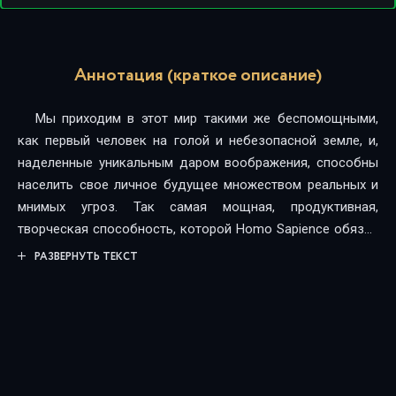
Аннотация (краткое описание)
Мы приходим в этот мир такими же беспомощными,
как первый человек на голой и небезопасной земле, и,
наделенные уникальным даром воображения, способны
населить свое личное будущее множеством реальных и
мнимых угроз. Так самая мощная, продуктивная,
творческая способность, которой Homo Sapience обязан
всеми своими изобретениями, от палки-копалки до
РАЗВЕРНУТЬ ТЕКСТ
ядерной энергии и искусственного интеллекта,
оборачивается главным препятствием на пути к
самореализации, становится источником стресса, фобий,
эпидемии тревожных расстройств. В стремлении
предотвратить возможные опасности мы – как личности
и как общество – способны буквально лишить себя