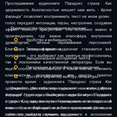
Прослушивание аудиокниги
"Парадокс страха. Как
одержимость безопасностью мешает нам жить - Фрэнк
Фаранда"
позволяет воспринимать текст на ином уровне:
голос передаёт интонации, паузы, настроение, создавая
Преимущества прослушивания аудиокниг:
эффект полного присутствия. Это особенно важно в
произведениях, где важна атмосфера, внутренняя
Удобство и мобильность
драматургия, личные переживания персонажей.
Благодаря этому формат аудиокниг становится всё
Экономия времени
популярнее - его выбирают как занятые профессионалы,
Эмоциональное восприятие текста
так и поклонники качественной литературы. Если вы
Погружение в атмосферу произведения
ищете способ познакомиться с новой книгой, освежить
классическое произведение или просто приятно
Доступ к широкому выбору литературы
провести время - аудиокнига
"Парадокс страха. Как
одержимость безопасностью мешает нам жить - Фрэнк
Откройте для себя мир аудиокниг - наслаждайтесь
Фаранда"
историей голосом. Выберите аудиокнигу
будет идеальным решением. Её можно слушать
"Парадокс
в дороге, дома, во время тренировок или отдыха. А
страха. Как одержимость безопасностью мешает нам
главное - в любой момент и без ограничений. На нашем
жить - Фрэнк Фаранда"
, включите воспроизведение - и
сайте вы найдёте лучшие аудиокниги в исполнении
позвольте рассказу изменить ваш день.