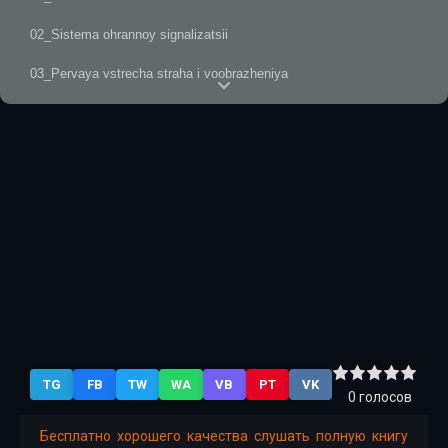
02_Sistema ohrannoy signalizatsii
03_Pervaya vstrecha straha i voobrazheniya
04_Buduschee trevogi
05_Strah nashego sobstvennogo uma
06_Mozhete sebe predstavit!
07_Revolyutsiya voobrazheniya
08_Paradoks straha
09_Cherepaha
TG
FB
TW
WA
VB
PT
VK
0
голосов
Бесплатно хорошего качества слушать полную книгу