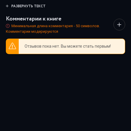
талантливых чтецов. Каждая озвучка тщательно
РАЗВЕРНУТЬ ТЕКСТ
подобрана, чтобы передать дух произведения и сделать
Комментарии к книге
прослушивание максимально комфортным. Новинки и
классика, фантастика и драма, триллеры и любовные
Минимальная длина комментария - 50 символов.
Комментарии модерируются
истории - мы собрали всё, чтобы каждый нашёл книгу по
душе.
Отзывов пока нет. Вы можете стать первым!