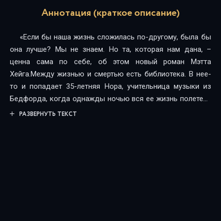
Аннотация (краткое описание)
«Если бы наша жизнь сложилась по-другому, была бы
она лучше? Мы не знаем. Но та, которая нам дана, –
ценна сама по себе, об этом новый роман Мэтта
Хейга.Между жизнью и смертью есть библиотека. В нее-
то и попадает 35-летняя Нора, учительница музыки из
Бедфорда, когда однажды ночью вся ее жизнь полетела
под откос. Полки здесь тянутся бесконечно. Каждая
РАЗВЕРНУТЬ ТЕКСТ
книга дает шанс прожить свою собственную, но совсем
другую жизнь. Принимать другие решения и, главное, не
сожалеть о том, что когда-то не случилось. Оказывается,
поступи Нора иначе в тот или иной момент жизни, она
могла бы стать рок-звездой, олимпийской чемпионкой,
ученым-гляциологом, женой и матерью, побывать в
Австралии. Но стала бы она счастливее?»