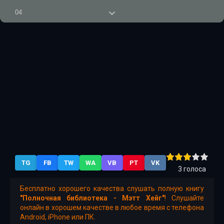
04
05
06
07
08
09
10
11
TG
FB
TW
WA
VB
PT
VK
3
голоса
Бесплатно хорошего качества слушать полную книгу
"Полночная библиотека - Мэтт Хейг"
! Слушайте
онлайн в хорошем качестве в любое время с телефона
Android, iPhone или ПК.