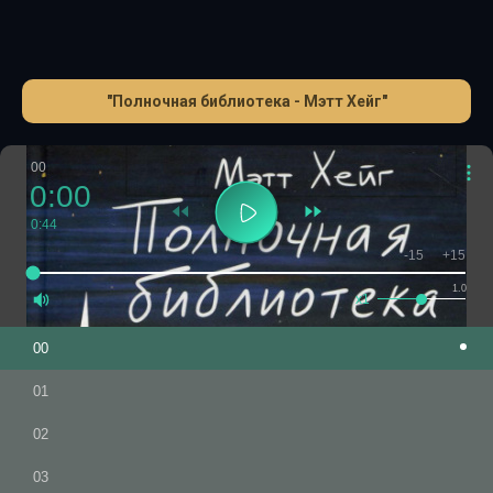
"Полночная библиотека - Мэтт Хейг"
00
0:00
0:44
-15
+15
1.0
x1
00
01
02
03