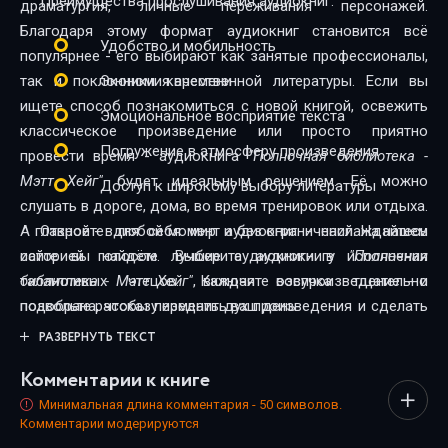
Преимущества прослушивания аудиокниг:
драматургия, личные переживания персонажей.
Благодаря этому формат аудиокниг становится всё
Удобство и мобильность
популярнее - его выбирают как занятые профессионалы,
так и поклонники качественной литературы. Если вы
Экономия времени
ищете способ познакомиться с новой книгой, освежить
Эмоциональное восприятие текста
классическое произведение или просто приятно
Погружение в атмосферу произведения
провести время - аудиокнига
"Полночная библиотека -
Мэтт Хейг"
будет идеальным решением. Её можно
Доступ к широкому выбору литературы
слушать в дороге, дома, во время тренировок или отдыха.
А главное - в любой момент и без ограничений. На нашем
Откройте для себя мир аудиокниг - наслаждайтесь
сайте вы найдёте лучшие аудиокниги в исполнении
историей голосом. Выберите аудиокнигу
"Полночная
талантливых чтецов. Каждая озвучка тщательно
библиотека - Мэтт Хейг"
, включите воспроизведение - и
подобрана, чтобы передать дух произведения и сделать
позвольте рассказу изменить ваш день.
прослушивание максимально комфортным. Новинки и
РАЗВЕРНУТЬ ТЕКСТ
классика, фантастика и драма, триллеры и любовные
Комментарии к книге
истории - мы собрали всё, чтобы каждый нашёл книгу по
душе.
Минимальная длина комментария - 50 символов.
Комментарии модерируются