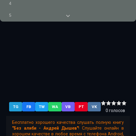
4
5
6
7
8
9
10
11
12
TG
FB
TW
WA
VB
PT
VK
13
0
голосов
14
Бесплатно хорошего качества слушать полную книгу
"Без алиби - Андрей Дышев"
! Слушайте онлайн в
15
хорошем качестве в любое время с телефона Android,