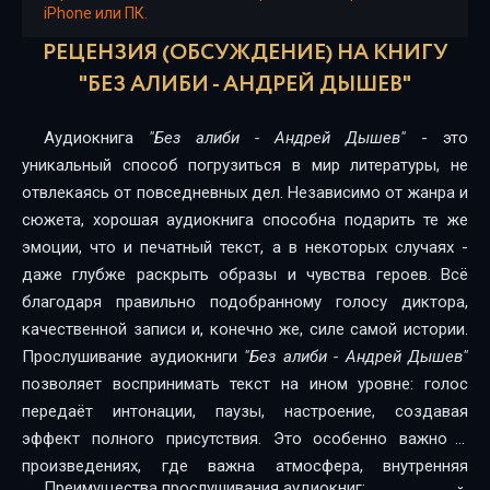
iPhone или ПК.
16
РЕЦЕНЗИЯ (ОБСУЖДЕНИЕ) НА КНИГУ
17
"БЕЗ АЛИБИ - АНДРЕЙ ДЫШЕВ"
18
Аудиокнига
"Без алиби - Андрей Дышев"
- это
19
уникальный способ погрузиться в мир литературы, не
отвлекаясь от повседневных дел. Независимо от жанра и
20
сюжета, хорошая аудиокнига способна подарить те же
эмоции, что и печатный текст, а в некоторых случаях -
21
даже глубже раскрыть образы и чувства героев. Всё
22
благодаря правильно подобранному голосу диктора,
качественной записи и, конечно же, силе самой истории.
23
Прослушивание аудиокниги
"Без алиби - Андрей Дышев"
24
позволяет воспринимать текст на ином уровне: голос
передаёт интонации, паузы, настроение, создавая
25
эффект полного присутствия. Это особенно важно в
26
произведениях, где важна атмосфера, внутренняя
Преимущества прослушивания аудиокниг: