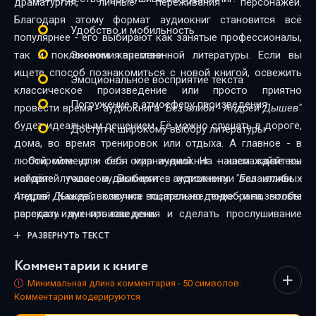
драматургия, личные переживания персонажей.
27
Благодаря этому формат аудиокниг становится всё
Удобство и мобильность
популярнее - его выбирают как занятые профессионалы,
так и поклонники качественной литературы. Если вы
Экономия времени
ищете способ познакомиться с новой книгой, освежить
Эмоциональное восприятие текста
классическое произведение или просто приятно
Погружение в атмосферу произведения
провести время - аудиокнига
"Без алиби - Андрей Дышев"
будет идеальным решением. Её можно слушать в дороге,
Доступ к широкому выбору литературы
дома, во время тренировок или отдыха. А главное - в
любой момент и без ограничений. На нашем сайте вы
Откройте для себя мир аудиокниг - наслаждайтесь
найдёте лучшие аудиокниги в исполнении талантливых
историей голосом. Выберите аудиокнигу
"Без алиби -
чтецов. Каждая озвучка тщательно подобрана, чтобы
Андрей Дышев"
, включите воспроизведение - и позвольте
передать дух произведения и сделать прослушивание
рассказу изменить ваш день.
максимально комфортным. Новинки и классика,
РАЗВЕРНУТЬ ТЕКСТ
фантастика и драма, триллеры и любовные истории - мы
Комментарии к книге
собрали всё, чтобы каждый нашёл книгу по душе.
Минимальная длина комментария - 50 символов.
Комментарии модерируются