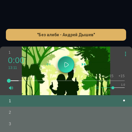
"Без алиби - Андрей Дышев"
1
0:00
13:11
-15
+15
1.0
x1
1
2
3