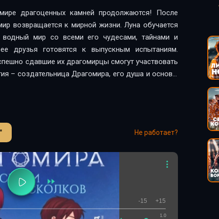
мире драгоценных камней продолжаются! После
ир возвращается к мирной жизни. Луна обучается
 водный мир со всеми его чудесами, тайнами и
 ее друзья готовятся к выпускным испытаниям.
спешно сдавшие их драгомирцы смогут участвовать
ия – создательница Драгомира, его душа и основа.
ятными способностями.Гиацинт, отец Аметрина и
запрещает сыну принимать участие в величайшем
 отца и готовится к поединкам тайно. Но почему
 соревнованиях Эссантии?Тем временем Луна видит
"
Не работает?
от Празета. Подготовка к поединкам омрачается
зой. Кто же тайный приспешник Жадеиды? И как он
т раз?«Среди осколков» – третья книги тетралогии
. Вы снова погрузитесь в удивительный красочный
шебных животных и удивительных растений. Вместе
ть магию воды, но и учиться поддерживать друзей,
-15
+15
ьными, даже когда кажется, что надежда угасла.
1.0