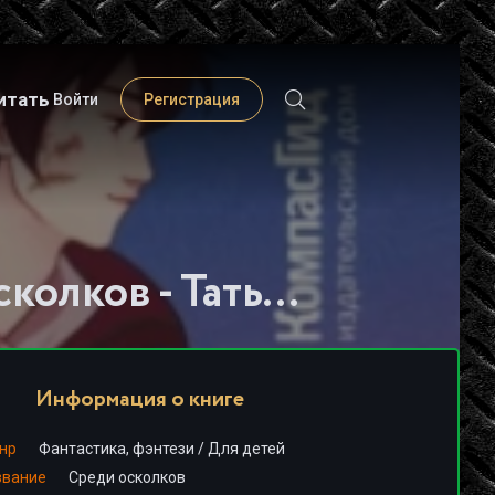
итать
Войти
Регистрация
Слушать книгу - "Среди осколков - Татьяна Лакизюк"
Информация о книге
нр
Фантастика, фэнтези
/
Для детей
звание
Среди осколков