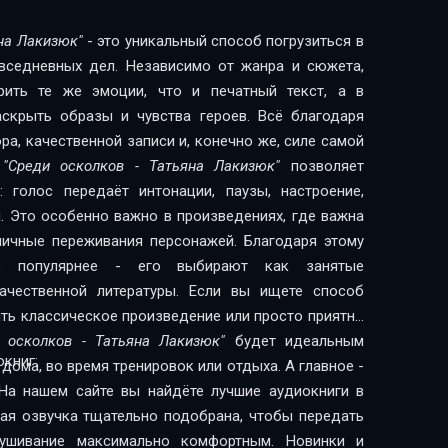
яна Лакизюк"
- это уникальный способ погрузиться в
овседневных дел. Независимо от жанра и сюжета,
рить те же эмоции, что и печатный текст, а в
скрыть образы и чувства героев. Всё благодаря
а, качественной записи и, конечно же, силе самой
и
"Среди осколков - Татьяна Лакизюк"
позволяет
 голос передаёт интонации, паузы, настроение,
. Это особенно важно в произведениях, где важна
 личные переживания персонажей. Благодаря этому
сё популярнее - его выбирают как занятые
литературы. Если вы ищете способ
ить классическое произведение или просто приятно
и осколков - Татьяна Лакизюк"
будет идеальным
книг:
дома, во время тренировок или отдыха. А главное -
На нашем сайте вы найдёте лучшие аудиокниги в
дая озвучка тщательно подобрана, чтобы передать
лушивание максимально комфортным. Новинки и