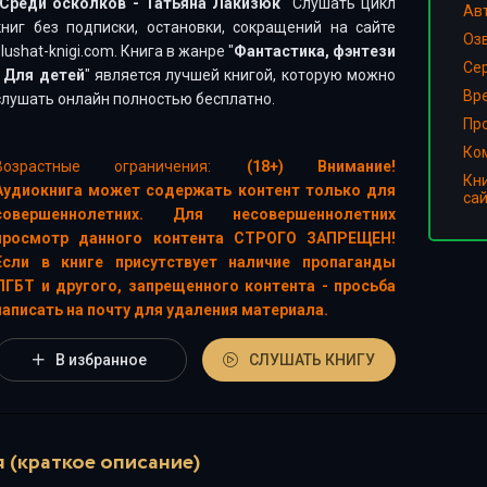
Среди осколков - Татьяна Лакизюк
" Слушать цикл
Ав
книг без подписки, остановки, сокращений на сайте
Оз
slushat-knigi.com. Книга в жанре "
Фантастика, фэнтези
Сер
/
Для детей
" является лучшей книгой, которую можно
Вр
слушать онлайн полностью бесплатно.
Пр
Ко
Возрастные ограничения:
(18+) Внимание!
Кн
Аудиокнига может содержать контент только для
са
совершеннолетних. Для несовершеннолетних
просмотр данного контента СТРОГО ЗАПРЕЩЕН!
Если в книге присутствует наличие пропаганды
ЛГБТ и другого, запрещенного контента - просьба
написать на почту для удаления материала.
В избранное
СЛУШАТЬ КНИГУ
 (краткое описание)