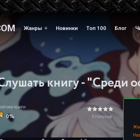
COM
Жанры
Новинки
Топ 100
Блог
Ч
РЕЙТИНГ КНИГИ
0%
0
голосов
Жа
На