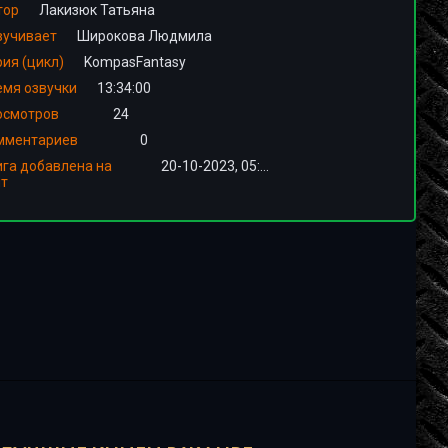
тор
Лакизюк Татьяна
вучивает
Широкова Людмила
ия (цикл)
KompasFantasy
емя озвучки
13:34:00
осмотров
24
мментариев
0
ига добавлена на
20-10-2023, 05:00
йт