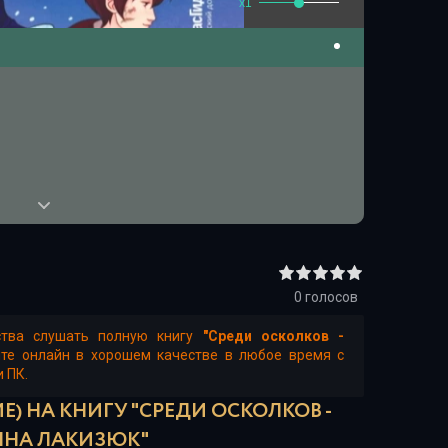
x1
0
голосов
ства слушать полную книгу
"Среди осколков -
йте онлайн в хорошем качестве в любое время с
и ПК.
) НА КНИГУ "СРЕДИ ОСКОЛКОВ -
ЯНА ЛАКИЗЮК"