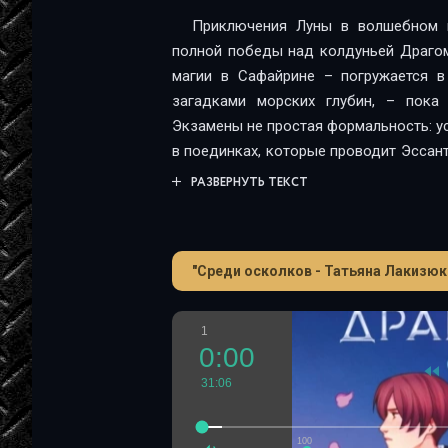
Приключения Луны в волшебном 
полной победы над колдуньей Драгом
магии в Сафайрине – погружается в
загадками морских глубин, – пока
Экзамены не простая формальность: у
в поединках, которые проводит Эссант
Победителей она награждает неверо
РАЗВЕРНУТЬ ТЕКСТ
правая рука Гелиодора, неожиданно 
испытании года. Аметрин не слушает
Гиацинт так не хочет участия сына в
"Среди осколков - Татьяна Лакизюк
пророческий сон – предупреждение 
снова нависшей над Драгомиром угро
воспользуется черными книгами на это
1
Татьяны Лакизюк «Хроники Драгомира»
0:00
мир, полный драгоценных камней, вол
31:06
с Луной вы будете не только постига
принимать трудные решения и быть сил
100