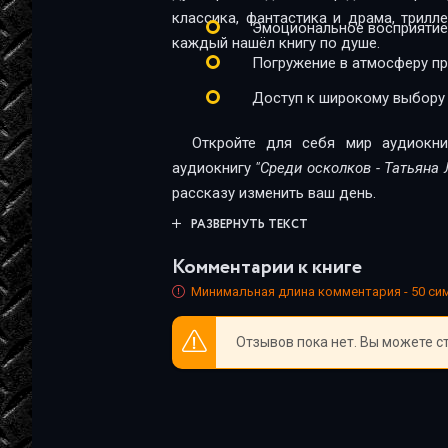
23
классика, фантастика и драма, трил
Эмоциональное восприятие
каждый нашёл книгу по душе.
24
Погружение в атмосферу п
25
Доступ к широкому выбору
26
Откройте для себя мир аудиокни
27
аудиокнигу
"Среди осколков - Татьяна
рассказу изменить ваш день.
28
РАЗВЕРНУТЬ ТЕКСТ
29
Комментарии к книге
30
Минимальная длина комментария - 50 с
31
Отзывов пока нет. Вы можете с
32
33
34