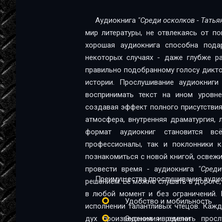
12
Аудиокнига
"Среди осколков - Тать
мир литературы, не отвлекаясь от п
13
хорошая аудиокнига способна пода
14
некоторых случаях - даже глубже ра
правильно подобранному голосу диктор
15
истории. Прослушивание аудиокниг
16
воспринимать текст на ином уровне:
создавая эффект полного присутствия
17
атмосфера, внутренняя драматургия,
18
формат аудиокниг становится в
профессионалы, так и поклонники качественной 
19
познакомиться с новой книгой, освеж
провести время - аудиокнига
"Сред
20
Преимущества прослушивания аудио
решением. Её можно слушать в дороге, 
21
в любой момент и без ограничений. 
Удобство и мобильность
исполнении талантливых чтецов. Каж
22
дух произведения и сделать прос
Экономия времени