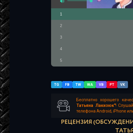
1
2
3
4
5
6
7
TG
FB
TW
WA
VB
PT
VK
8
Бесплатно хорошего каче
Татьяна Лакизюк"
! Слуша
9
телефона Android, iPhone ил
10
РЕЦЕНЗИЯ (ОБСУЖДЕНИЕ
ТАТЬ
11