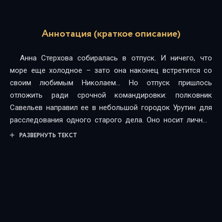
Аннотация (краткое описание)
Анна Стерхова собиралась в отпуск. И ничего, что
море еще холодное – зато она наконец встретится со
своим любимым Николаем… Но отпуск пришлось
отложить ради срочной командировки: полковник
Савельев направил ее в небольшой городок Урутин для
расследования одного старого дела. Оно носит личный
характер – двадцать лет назад там погиб его брат Виктор
РАЗВЕРНУТЬ ТЕКСТ
при странных обстоятельствах. Он ехал на машине с
женой и дочкой, не справился с управлением на мосту,
пробил ограждение и упал в реку. Все погибли, но тела
женщины и девочки не нашли, решив, что их унесло
течением. И вот недавно недалеко от того места были
обнаружены женские останки, и появился повод вновь
открыть дело…