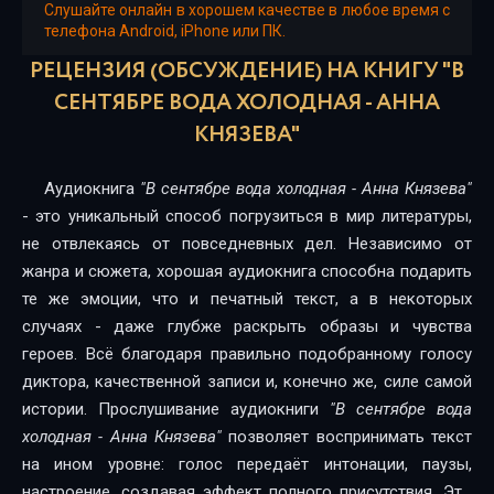
В сентябре вода холодная
Слушайте онлайн в хорошем качестве в любое время с
телефона Android, iPhone или ПК.
В сентябре вода холодная
РЕЦЕНЗИЯ (ОБСУЖДЕНИЕ) НА КНИГУ "В
В сентябре вода холодная
СЕНТЯБРЕ ВОДА ХОЛОДНАЯ - АННА
КНЯЗЕВА"
В сентябре вода холодная
В сентябре вода холодная
Аудиокнига
"В сентябре вода холодная - Анна Князева"
- это уникальный способ погрузиться в мир литературы,
В сентябре вода холодная
не отвлекаясь от повседневных дел. Независимо от
В сентябре вода холодная
жанра и сюжета, хорошая аудиокнига способна подарить
те же эмоции, что и печатный текст, а в некоторых
В сентябре вода холодная
случаях - даже глубже раскрыть образы и чувства
героев. Всё благодаря правильно подобранному голосу
В сентябре вода холодная
диктора, качественной записи и, конечно же, силе самой
В сентябре вода холодная
истории. Прослушивание аудиокниги
"В сентябре вода
холодная - Анна Князева"
позволяет воспринимать текст
В сентябре вода холодная
на ином уровне: голос передаёт интонации, паузы,
В сентябре вода холодная
настроение, создавая эффект полного присутствия. Это