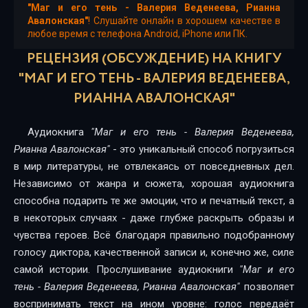
"Маг и его тень - Валерия Веденеева, Рианна
02_04
Авалонская"
! Слушайте онлайн в хорошем качестве в
любое время с телефона Android, iPhone или ПК.
02_05
РЕЦЕНЗИЯ (ОБСУЖДЕНИЕ) НА КНИГУ
"МАГ И ЕГО ТЕНЬ - ВАЛЕРИЯ ВЕДЕНЕЕВА,
02_06
РИАННА АВАЛОНСКАЯ"
02_07
02_08
Аудиокнига
"Маг и его тень - Валерия Веденеева,
Рианна Авалонская"
- это уникальный способ погрузиться
02_09
в мир литературы, не отвлекаясь от повседневных дел.
02_10
Независимо от жанра и сюжета, хорошая аудиокнига
способна подарить те же эмоции, что и печатный текст, а
02_11
в некоторых случаях - даже глубже раскрыть образы и
чувства героев. Всё благодаря правильно подобранному
02_12
голосу диктора, качественной записи и, конечно же, силе
02_13
самой истории. Прослушивание аудиокниги
"Маг и его
тень - Валерия Веденеева, Рианна Авалонская"
позволяет
03_01
воспринимать текст на ином уровне: голос передаёт