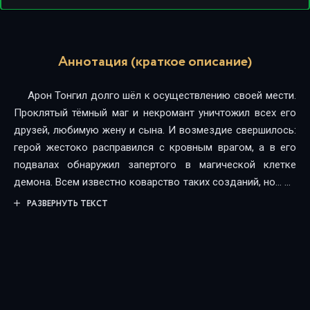
Аннотация (краткое описание)
Арон Тонгил долго шёл к осуществлению своей мести.
Проклятый тёмный маг и некромант уничтожил всех его
друзей, любимую жену и сына. И возмездие свершилось:
герой жестоко расправился с кровным врагом, а в его
подвалах обнаружил запертого в магической клетке
демона. Всем известно коварство таких созданий, но… За
свободу демон пообещал герою, что близкие ему люди
РАЗВЕРНУТЬ ТЕКСТ
вновь будут живы, и Арон не смог отказаться от сделки.
Демон не солгал, но не открыл и всей правды. Герой
попадает в параллельный мир, где целы и невредимы
любимые им люди, вот только сам Арон теперь совсем
другой человек – здесь он тёмный маг и некромант, всем
ненавистный и всех страшащий.Став тем, кого люто