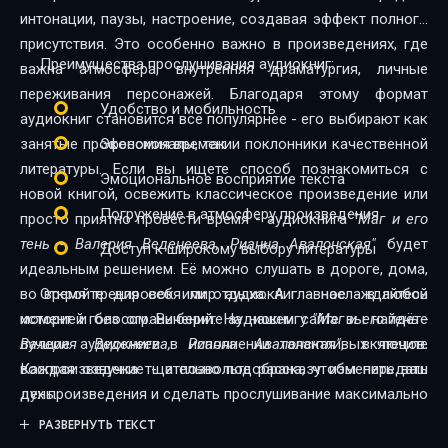
03_02
интонации, паузы, настроение, создавая эффект полного
присутствия. Это особенно важно в произведениях, где
03_03
Преимущества прослушивания аудиокниг:
важна атмосфера, внутренняя драматургия, личные
03_04
переживания персонажей. Благодаря этому формат
Удобство и мобильность
аудиокниг становится всё популярнее - его выбирают как
03_05
занятые профессионалы, так и поклонники качественной
Экономия времени
03_06
литературы. Если вы ищете способ познакомиться с
Эмоциональное восприятие текста
новой книгой, освежить классическое произведение или
03_07
Погружение в атмосферу произведения
просто приятно провести время - аудиокнига
"Маг и его
тень - Валерия Веденеева, Рианна Авалонская"
будет
03_08
Доступ к широкому выбору литературы
идеальным решением. Её можно слушать в дороге, дома,
03_09
во время тренировок или отдыха. А главное - в любой
Откройте для себя мир аудиокниг - наслаждайтесь
момент и без ограничений. На нашем сайте вы найдёте
историей голосом. Выберите аудиокнигу
"Маг и его тень -
03_10
лучшие аудиокниги в исполнении талантливых чтецов.
Валерия Веденеева, Рианна Авалонская"
, включите
03_11
Каждая озвучка тщательно подобрана, чтобы передать
воспроизведение - и позвольте рассказу изменить ваш
дух произведения и сделать прослушивание максимально
день.
03_12
комфортным. Новинки и классика, фантастика и драма,
РАЗВЕРНУТЬ ТЕКСТ
04_01
триллеры и любовные истории - мы собрали всё, чтобы