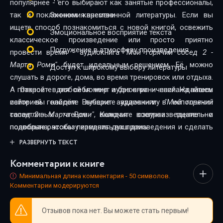
популярнее - его выбирают как занятые профессионалы,
так и поклонники качественной литературы. Если вы
Экономия времени
ищете способ познакомиться с новой книгой, освежить
Эмоциональное восприятие текста
классическое произведение или просто приятно
Погружение в атмосферу произведения
провести время - аудиокнига
"Мой горячий сосед 2 -
Марта Роми"
будет идеальным решением. Её можно
Доступ к широкому выбору литературы
слушать в дороге, дома, во время тренировок или отдыха.
А главное - в любой момент и без ограничений. На нашем
Откройте для себя мир аудиокниг - наслаждайтесь
сайте вы найдёте лучшие аудиокниги в исполнении
историей голосом. Выберите аудиокнигу
"Мой горячий
талантливых чтецов. Каждая озвучка тщательно
сосед 2 - Марта Роми"
, включите воспроизведение - и
подобрана, чтобы передать дух произведения и сделать
позвольте рассказу изменить ваш день.
прослушивание максимально комфортным. Новинки и
РАЗВЕРНУТЬ ТЕКСТ
классика, фантастика и драма, триллеры и любовные
Комментарии к книге
истории - мы собрали всё, чтобы каждый нашёл книгу по
душе.
Минимальная длина комментария - 50 символов.
Комментарии модерируются
Отзывов пока нет. Вы можете стать первым!