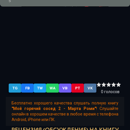
5
TG
FB
TW
WA
VB
PT
VK
0
голосов
Бесплатно хорошего качества слушать полную книгу
"Мой горячий сосед 2 - Марта Роми"
! Слушайте
онлайн в хорошем качестве в любое время с телефона
Android, iPhone или ПК.