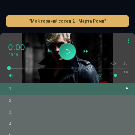
"Мой горячий сосед 2 - Марта Роми"
1
0:00
10:19
-15
+15
1.0
x1
1
2
3
4