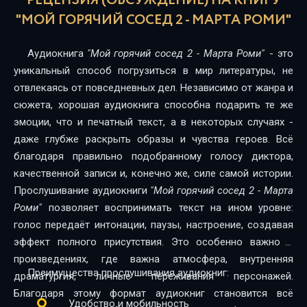
РЕЦЕНЗИЯ (ОБСУЖДЕНИЕ) НА КНИГУ
"МОЙ ГОРЯЧИЙ СОСЕД 2 - МАРТА РОМИ"
Аудиокнига
"Мой горячий сосед 2 - Марта Роми"
- это
уникальный способ погрузиться в мир литературы, не
отвлекаясь от повседневных дел. Независимо от жанра и
сюжета, хорошая аудиокнига способна подарить те же
эмоции, что и печатный текст, а в некоторых случаях -
даже глубже раскрыть образы и чувства героев. Всё
благодаря правильно подобранному голосу диктора,
качественной записи и, конечно же, силе самой истории.
Прослушивание аудиокниги
"Мой горячий сосед 2 - Марта
Роми"
позволяет воспринимать текст на ином уровне:
голос передаёт интонации, паузы, настроение, создавая
эффект полного присутствия. Это особенно важно в
произведениях, где важна атмосфера, внутренняя
Преимущества прослушивания аудиокниг:
драматургия, личные переживания персонажей.
Благодаря этому формат аудиокниг становится всё
Удобство и мобильность