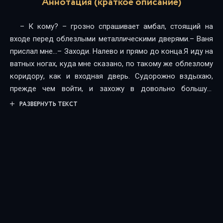
Аннотация (краткое описание)
– К кому? – грозно спрашивает амбал, стоящий на
входе перед облезлыми металлическими дверями.– Ваня
прислал мне…– Заходи. Налево и прямо до конца.Я иду на
ватных ногах, куда мне сказано, по такому же облезлому
коридору, как и входная дверь. Судорожно вздыхаю,
прежде чем войти, и захожу в довольно большую
комнату.В ней всего один диван, на котором сидит ОН.–
РАЗВЕРНУТЬ ТЕКСТ
Привет, Крис, – его улыбка разбивает мне сердце. – Не
жалеешь, что не послушала меня?