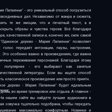
ия Папаянни"
- это уникальный способ погрузиться
повседневных дел. Независимо от жанра и сюжета,
рить те же эмоции, что и печатный текст, а в
скрыть образы и чувства героев. Всё благодаря
а, качественной записи и, конечно же, силе самой
и
"Одинокое дерево - Мария Папаянни"
позволяет
 голос передаёт интонации, паузы, настроение,
. Это особенно важно в произведениях, где важна
 личные переживания персонажей. Благодаря этому
сё популярнее - его выбирают как занятые
литературы. Если вы ищете способ
ить классическое произведение или просто приятно
кое дерево - Мария Папаянни"
будет идеальным
книг:
дома, во время тренировок или отдыха. А главное -
На нашем сайте вы найдёте лучшие аудиокниги в
дая озвучка тщательно подобрана, чтобы передать
лушивание максимально комфортным. Новинки и