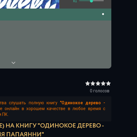
x1
0
голосов
ства слушать полную книгу
"Одинокое дерево -
те онлайн в хорошем качестве в любое время с
и ПК.
) НА КНИГУ "ОДИНОКОЕ ДЕРЕВО -
Я ПАПАЯННИ"