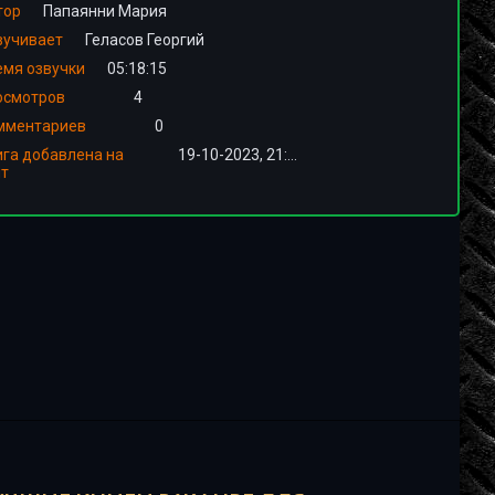
тор
Папаянни Мария
вучивает
Геласов Георгий
емя озвучки
05:18:15
осмотров
4
мментариев
0
ига добавлена на
19-10-2023, 21:01
йт