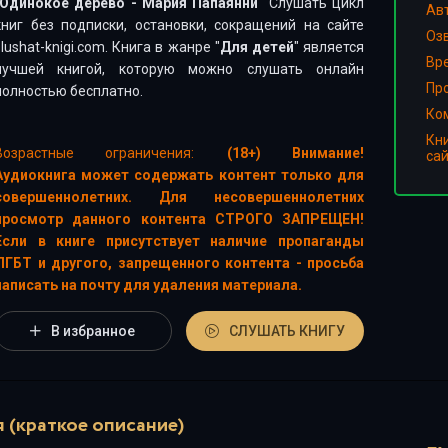
Одинокое дерево - Мария Папаянни
" Слушать цикл
Ав
книг без подписки, остановки, сокращений на сайте
Оз
slushat-knigi.com. Книга в жанре "
Для детей
" является
Вр
лучшей книгой, которую можно слушать онлайн
Пр
полностью бесплатно.
Ко
Кн
Возрастные ограничения:
(18+) Внимание!
са
Аудиокнига может содержать контент только для
совершеннолетних. Для несовершеннолетних
просмотр данного контента СТРОГО ЗАПРЕЩЕН!
Если в книге присутствует наличие пропаганды
ЛГБТ и другого, запрещенного контента - просьба
написать на почту для удаления материала.
В избранное
СЛУШАТЬ КНИГУ
 (краткое описание)