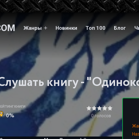
COM
Жанры
Новинки
Топ 100
Блог
Ч
РЕЙТИНГ КНИГИ
0%
0
голосов
Жа
На