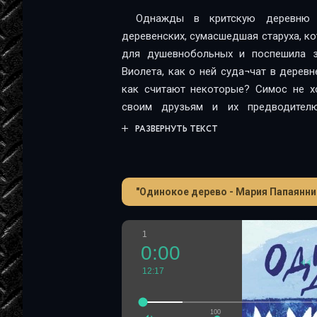
Однажды в критскую деревню 
деревенских, сумасшедшая старуха, к
для душевнобольных и поспешила з
Виолета, как о ней суда¬чат в дерев
как считают некоторые? Симос не х
своим друзьям и их предводителю
сомневается, что все россказни о Виол
РАЗВЕРНУТЬ ТЕКСТ
воду. Однако, познакомившись со ст
деле куда более горькая, чем люб
неизвестный человек, незаметно слу
"Одинокое дерево - Мария Папаянни
говорят, он чем-то похож на арти
Вакуленко. Кто-то считает, что это 
разные люди. Пусть это пока остане
1
греческая писательница, автор книг
0:00
«Одинокое Дерево» была номинирова
12:17
Х. К. Андерсена
100