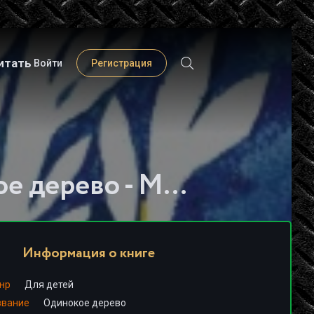
итать
Войти
Регистрация
Слушать книгу - "Одинокое дерево - Мария Папаянни"
Информация о книге
нр
Для детей
звание
Одинокое дерево