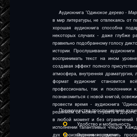
12
Аудиокнига
"Одинокое дерево - Мар
в мир литературы, не отвлекаясь от 
13
хорошая аудиокнига способна пода
14
некоторых случаях - даже глубже ра
правильно подобранному голосу диктор
15
истории. Прослушивание аудиокниг
16
воспринимать текст на ином уровне:
создавая эффект полного присутствия
17
атмосфера, внутренняя драматургия,
18
формат аудиокниг становится в
профессионалы, так и поклонники качественной 
19
познакомиться с новой книгой, освеж
провести время - аудиокнига
"Одино
20
Преимущества прослушивания аудио
решением. Её можно слушать в дороге, 
21
в любой момент и без ограничений. 
Удобство и мобильность
исполнении талантливых чтецов. Каж
22
дух произведения и сделать прос
Экономия времени