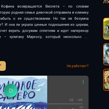
Л
Кофина возвращается Виолета – по словам
оторую родная семья девочкой отправила в клинику
абыть о ее существовании. Но так ли безумна
не? И она ли украла ценные подношения из церкви,
очет верить досужим сплетням и идет наперекор
 – хулигану Маркосу, который нисколько не
ете правда, и твердо намерен вывести ее на чистую
арухой, Симос узнает, что правда о ней на самом
ые слухи.Аудиокнигу читает Георгий Геласов –
жащий в известном и заметном московском театре;
"
Не работает?
ста театра «Мастерская Петра Фоменко» Ивана
одно лицо, другие утверждают, что это совершенно
тся загадкой…Мария Папаянни (род. в 1964 г.) –
 для детей и подростков. В 2020 году ее повесть
на на международную литературную премию имени
-15
+15
1.0