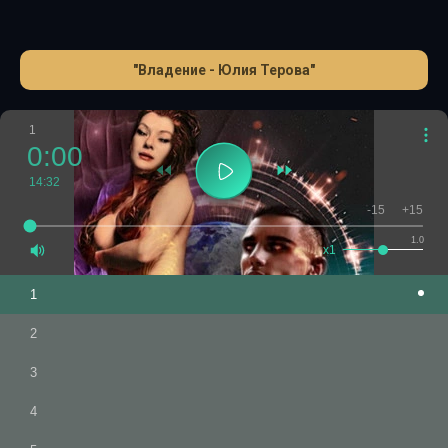
"Владение - Юлия Терова"
1
0:00
14:32
-15
+15
1.0
x1
1
2
3
4