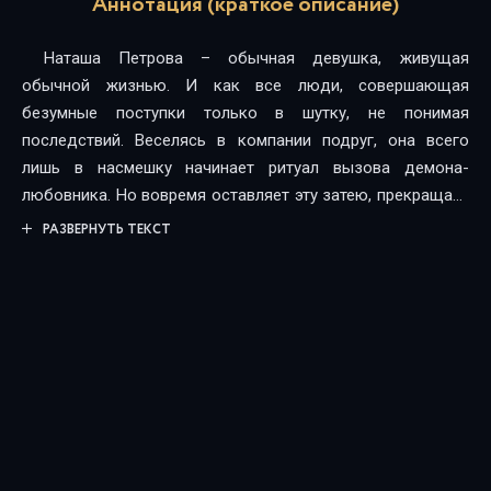
Аннотация (краткое описание)
Наташа Петрова – обычная девушка, живущая
обычной жизнью. И как все люди, совершающая
безумные поступки только в шутку, не понимая
последствий. Веселясь в компании подруг, она всего
лишь в насмешку начинает ритуал вызова демона-
любовника. Но вовремя оставляет эту затею, прекращает
ритуал, и вообще делает его неправильно. Казалось бы,
РАЗВЕРНУТЬ ТЕКСТ
ничего не должно случиться. Но, к ужасу Наташи… два
демона принимают вызов. Только они совсем не те, за
кого себя выдают. Они на Земле с какой-то целью, а их
новая человеческая любовница – тоже часть их плана…
Содержит откровенные эротические сцены.Содержит
нецензурную брань.