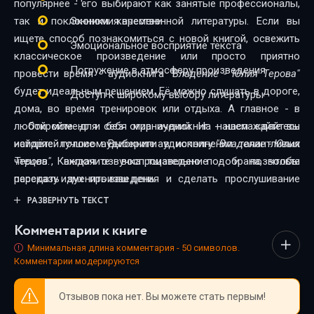
популярнее - его выбирают как занятые профессионалы,
так и поклонники качественной литературы. Если вы
Экономия времени
ищете способ познакомиться с новой книгой, освежить
Эмоциональное восприятие текста
классическое произведение или просто приятно
Погружение в атмосферу произведения
провести время - аудиокнига
"Владение - Юлия Терова"
будет идеальным решением. Её можно слушать в дороге,
Доступ к широкому выбору литературы
дома, во время тренировок или отдыха. А главное - в
любой момент и без ограничений. На нашем сайте вы
Откройте для себя мир аудиокниг - наслаждайтесь
найдёте лучшие аудиокниги в исполнении талантливых
историей голосом. Выберите аудиокнигу
"Владение - Юлия
чтецов. Каждая озвучка тщательно подобрана, чтобы
Терова"
, включите воспроизведение - и позвольте
передать дух произведения и сделать прослушивание
рассказу изменить ваш день.
максимально комфортным. Новинки и классика,
РАЗВЕРНУТЬ ТЕКСТ
фантастика и драма, триллеры и любовные истории - мы
Комментарии к книге
собрали всё, чтобы каждый нашёл книгу по душе.
Минимальная длина комментария - 50 символов.
Комментарии модерируются
Отзывов пока нет. Вы можете стать первым!