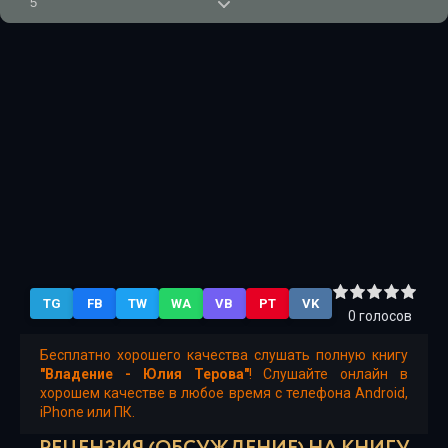
5
6
7
8
9
10
11
12
TG
FB
TW
WA
VB
PT
VK
13
0
голосов
14
Бесплатно хорошего качества слушать полную книгу
"Владение - Юлия Терова"
! Слушайте онлайн в
15
хорошем качестве в любое время с телефона Android,
iPhone или ПК.
16