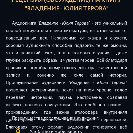
РЕЦЕНЗИЯ (ОБСУЖДЕНИЕ) НА КНИГУ
17
"ВЛАДЕНИЕ - ЮЛИЯ ТЕРОВА"
Аудиокнига
"Владение - Юлия Терова"
- это уникальный
способ погрузиться в мир литературы, не отвлекаясь от
повседневных дел. Независимо от жанра и сюжета,
хорошая аудиокнига способна подарить те же эмоции,
что и печатный текст, а в некоторых случаях - даже
глубже раскрыть образы и чувства героев. Всё благодаря
правильно подобранному голосу диктора, качественной
записи и, конечно же, силе самой истории.
Прослушивание аудиокниги
"Владение - Юлия Терова"
позволяет воспринимать текст на ином уровне: голос
передаёт интонации, паузы, настроение, создавая
эффект полного присутствия. Это особенно важно в
произведениях, где важна атмосфера, внутренняя
Преимущества прослушивания аудиокниг:
драматургия, личные переживания персонажей.
Благодаря этому формат аудиокниг становится всё
Удобство и мобильность