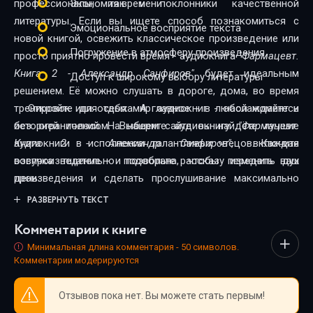
профессионалы, так и поклонники качественной
Экономия времени
литературы. Если вы ищете способ познакомиться с
Эмоциональное восприятие текста
новой книгой, освежить классическое произведение или
Погружение в атмосферу произведения
просто приятно провести время - аудиокнига
"Фармацевт.
Книга 2 - Александр Санфиров"
будет идеальным
Доступ к широкому выбору литературы
решением. Её можно слушать в дороге, дома, во время
тренировок или отдыха. А главное - в любой момент и
Откройте для себя мир аудиокниг - наслаждайтесь
без ограничений. На нашем сайте вы найдёте лучшие
историей голосом. Выберите аудиокнигу
"Фармацевт.
аудиокниги в исполнении талантливых чтецов. Каждая
Книга 2 - Александр Санфиров"
, включите
озвучка тщательно подобрана, чтобы передать дух
воспроизведение - и позвольте рассказу изменить ваш
произведения и сделать прослушивание максимально
день.
комфортным. Новинки и классика, фантастика и драма,
РАЗВЕРНУТЬ ТЕКСТ
триллеры и любовные истории - мы собрали всё, чтобы
Комментарии к книге
каждый нашёл книгу по душе.
Минимальная длина комментария - 50 символов.
Комментарии модерируются
Отзывов пока нет. Вы можете стать первым!