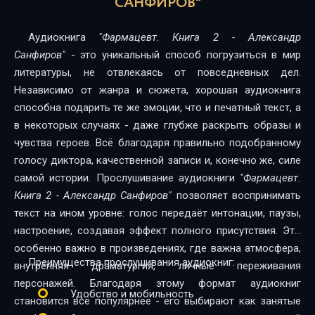
САНФИРОВ"
Аудиокнига
"Фармацевт. Книга 2 - Александр
Санфиров"
- это уникальный способ погрузиться в мир
литературы, не отвлекаясь от повседневных дел.
Независимо от жанра и сюжета, хорошая аудиокнига
способна подарить те же эмоции, что и печатный текст, а
в некоторых случаях - даже глубже раскрыть образы и
чувства героев. Всё благодаря правильно подобранному
голосу диктора, качественной записи и, конечно же, силе
самой истории. Прослушивание аудиокниги
"Фармацевт.
Книга 2 - Александр Санфиров"
позволяет воспринимать
текст на ином уровне: голос передаёт интонации, паузы,
настроение, создавая эффект полного присутствия. Это
особенно важно в произведениях, где важна атмосфера,
Преимущества прослушивания аудиокниг:
внутренняя драматургия, личные переживания
персонажей. Благодаря этому формат аудиокниг
Удобство и мобильность
становится всё популярнее - его выбирают как занятые