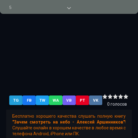
5
6
7
8
9
10
11
12
TG
FB
TW
WA
VB
PT
VK
13
0
голосов
14
Бесплатно хорошего качества слушать полную книгу
"Зачем смотреть на небо - Алексей Аршинников"
!
15
Слушайте онлайн в хорошем качестве в любое время с
телефона Android, iPhone или ПК.