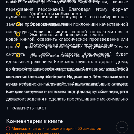
Преимущества прослушивания аудиокниг:
важна атмосфера, внутренняя драматургия, личные
переживания персонажей. Благодаря этому формат
Удобство и мобильность
аудиокниг становится всё популярнее - его выбирают как
занятые профессионалы, так и поклонники качественной
Экономия времени
литературы. Если вы ищете способ познакомиться с
Эмоциональное восприятие текста
новой книгой, освежить классическое произведение или
Погружение в атмосферу произведения
просто приятно провести время - аудиокнига
"Зачем
смотреть на небо - Алексей Аршинников"
будет
Доступ к широкому выбору литературы
идеальным решением. Её можно слушать в дороге, дома,
во время тренировок или отдыха. А главное - в любой
Откройте для себя мир аудиокниг - наслаждайтесь
момент и без ограничений. На нашем сайте вы найдёте
историей голосом. Выберите аудиокнигу
"Зачем смотреть
лучшие аудиокниги в исполнении талантливых чтецов.
на небо - Алексей Аршинников"
, включите
Каждая озвучка тщательно подобрана, чтобы передать
воспроизведение - и позвольте рассказу изменить ваш
дух произведения и сделать прослушивание максимально
день.
комфортным. Новинки и классика, фантастика и драма,
РАЗВЕРНУТЬ ТЕКСТ
триллеры и любовные истории - мы собрали всё, чтобы
Комментарии к книге
каждый нашёл книгу по душе.
Минимальная длина комментария - 50 символов.