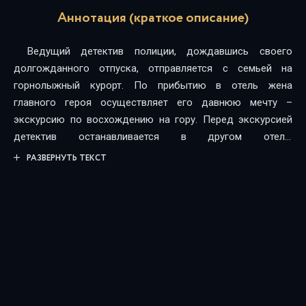
Аннотация (краткое описание)
Ведущий детектив полиции, дождавшись своего
долгожданного отпуска, отправляется с семьей на
горнолыжный курорт. По прибытию в отель жена
главного героя осуществляет его давнюю мечту –
экскурсию по восхождению на гору. Перед экскурсией
детектив останавливается в другом отеле,
расположенным высоко в горах, путь до которого
РАЗВЕРНУТЬ ТЕКСТ
возможен только по подвесному подъемнику. К тому
времени погода сильно портится и все постояльцы
совместно с главным героем оказываются взаперти из-
за снежной бури, без доступа к цивилизации. Обзаведясь
новыми знакомыми, детектив узнает о судьбах
различных персонажей и о взаимоотношениях между
ними. Когда ночью происходит загадочное убийство…