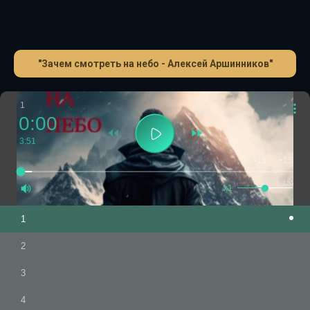
"Зачем смотреть на небо - Алексей Аршинников"
1
0:00
3:51
-15
+15
1.0
x1
1
2
3
4