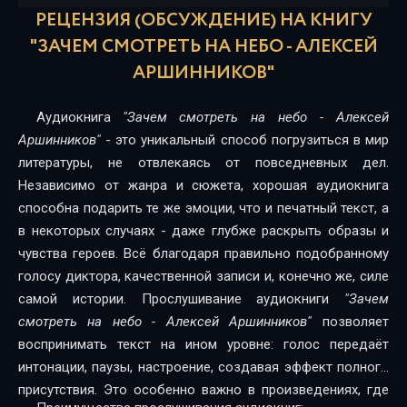
16
РЕЦЕНЗИЯ (ОБСУЖДЕНИЕ) НА КНИГУ
17
"ЗАЧЕМ СМОТРЕТЬ НА НЕБО - АЛЕКСЕЙ
АРШИННИКОВ"
18
19
Аудиокнига
"Зачем смотреть на небо - Алексей
Аршинников"
- это уникальный способ погрузиться в мир
20
литературы, не отвлекаясь от повседневных дел.
21
Независимо от жанра и сюжета, хорошая аудиокнига
способна подарить те же эмоции, что и печатный текст, а
22
в некоторых случаях - даже глубже раскрыть образы и
чувства героев. Всё благодаря правильно подобранному
голосу диктора, качественной записи и, конечно же, силе
самой истории. Прослушивание аудиокниги
"Зачем
смотреть на небо - Алексей Аршинников"
позволяет
воспринимать текст на ином уровне: голос передаёт
интонации, паузы, настроение, создавая эффект полного
присутствия. Это особенно важно в произведениях, где