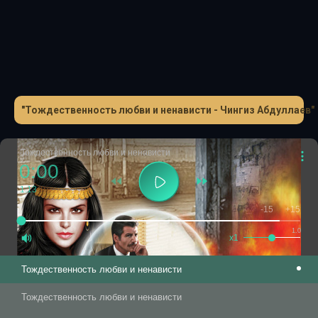
не является ли круговерть событий, вырвавшая Чхеидзе
из привычной жизни, игрой его воспаленного
воображения?
"Тождественность любви и ненависти - Чингиз Абдуллаев"
Тождественность любви и ненависти
0:00
1:13
-15
+15
1.0
x1
Тождественность любви и ненависти
Тождественность любви и ненависти