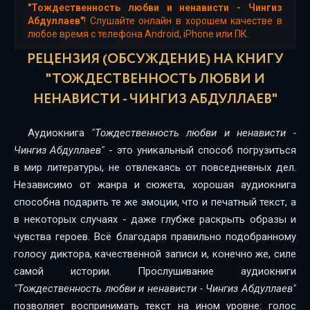
"Тождественность любви и ненависти - Чингиз
Тождественность любви и ненависти
Абдуллаев"
! Слушайте онлайн в хорошем качестве в
любое время с телефона Android, iPhone или ПК.
Тождественность любви и ненависти
РЕЦЕНЗИЯ (ОБСУЖДЕНИЕ) НА КНИГУ
Тождественность любви и ненависти
"ТОЖДЕСТВЕННОСТЬ ЛЮБВИ И
НЕНАВИСТИ - ЧИНГИЗ АБДУЛЛАЕВ"
Тождественность любви и ненависти
Тождественность любви и ненависти
Аудиокнига
"Тождественность любви и ненависти -
Чингиз Абдуллаев"
- это уникальный способ погрузиться
Тождественность любви и ненависти
в мир литературы, не отвлекаясь от повседневных дел.
Тождественность любви и ненависти
Независимо от жанра и сюжета, хорошая аудиокнига
способна подарить те же эмоции, что и печатный текст, а
Тождественность любви и ненависти
в некоторых случаях - даже глубже раскрыть образы и
чувства героев. Всё благодаря правильно подобранному
Тождественность любви и ненависти
голосу диктора, качественной записи и, конечно же, силе
Тождественность любви и ненависти
самой истории. Прослушивание аудиокниги
"Тождественность любви и ненависти - Чингиз Абдуллаев"
Тождественность любви и ненависти
позволяет воспринимать текст на ином уровне: голос