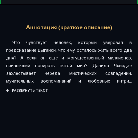
Аннотация (краткое описание)
Что чувствует человек, который уверовал в
предсказание цыганки, что ему осталось жить всего два
дня? А если он еще и могущественный миллионер,
привыкший попирать пятой мир? Давида Чхеидзе
захлестывает череда мистических совпадений,
мучительных воспоминаний и любовных интриг.
Оставшиеся часы потрясенный предприниматель всеми
РАЗВЕРНУТЬ ТЕКСТ
силами пытается уйти от судьбы. Под подозрение
попадает все ближайшее окружение Чхеидзе, включая
его личную охрану и неожиданно объявившуюся дочь, о
существовании которой он прежде даже не
догадывался. Известный частный детектив Дронго
берется помочь бизнесмену выйти на след киллеров. Но