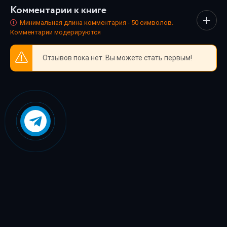
Комментарии к книге
триллеры и любовные истории - мы собрали всё, чтобы
каждый нашёл книгу по душе.
Минимальная длина комментария - 50 символов.
Комментарии модерируются
Отзывов пока нет. Вы можете стать первым!