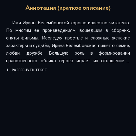
Аннотация (краткое описание)
Имя Ирины Велембовской хорошо известно читателю.
По многим ее произведениям, вошедшим в сборник,
сняты фильмы. Исследуя простые и сложные женские
характеры и судьбы, Ирина Велембовская пишет о семье,
любви, дружбе. Большую роль в формировании
нравственного облика героев играет их отношение к
труду. Без этого нет полноты человеческого счастья.
РАЗВЕРНУТЬ ТЕКСТ