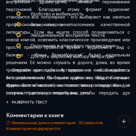
Преимущества прослушивания аудиокниг:
внутренняя драматургия, личные переживания
персонажей. Благодаря этому формат аудиокниг
Удобство и мобильность
становится всё популярнее - его выбирают как занятые
профессионалы, так и поклонники качественной
Экономия времени
литературы. Если вы ищете способ познакомиться с
Эмоциональное восприятие текста
новой книгой, освежить классическое произведение или
Погружение в атмосферу произведения
просто приятно провести время - аудиокнига
"Вид с
балкона - Ирина Велембовская"
будет идеальным
Доступ к широкому выбору литературы
решением. Её можно слушать в дороге, дома, во время
тренировок или отдыха. А главное - в любой момент и
Откройте для себя мир аудиокниг - наслаждайтесь
без ограничений. На нашем сайте вы найдёте лучшие
историей голосом. Выберите аудиокнигу
"Вид с балкона -
аудиокниги в исполнении талантливых чтецов. Каждая
Ирина Велембовская"
, включите воспроизведение - и
озвучка тщательно подобрана, чтобы передать дух
позвольте рассказу изменить ваш день.
произведения и сделать прослушивание максимально
РАЗВЕРНУТЬ ТЕКСТ
комфортным. Новинки и классика, фантастика и драма,
Комментарии к книге
триллеры и любовные истории - мы собрали всё, чтобы
каждый нашёл книгу по душе.
Минимальная длина комментария - 50 символов.
Комментарии модерируются