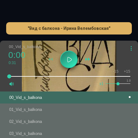
"Вид с балкона - Ирина Велембовская"
00_Vid_s_balkona
0:00
0:31
-15
+15
1.0
x1
00_Vid_s_balkona
01_Vid_s_balkona
02_Vid_s_balkona
03_Vid_s_balkona