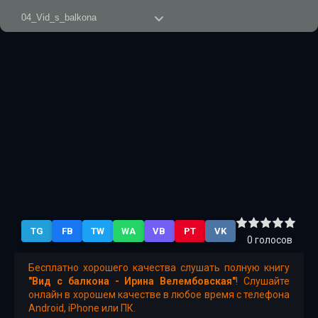
04_Vid_s_balkona
05_Vid_s_balkona
06_Vid_s_balkona
07_Vid_s_balkona
08_Vid_s_balkona
09_Vid_s_balkona
TG
FB
TW
WA
VB
PT
VK
0
голосов
Бесплатно хорошего качества слушать полную книгу
"Вид с балкона - Ирина Велембовская"
! Слушайте
онлайн в хорошем качестве в любое время с телефона
Android, iPhone или ПК.