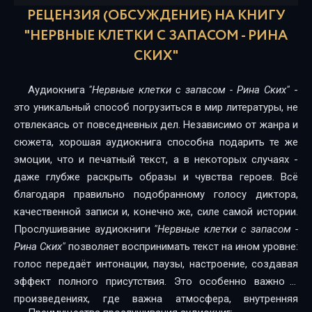
Нервные клетки с запасом..Глава-16
РЕЦЕНЗИЯ (ОБСУЖДЕНИЕ) НА КНИГУ
Нервные клетки с запасом..Глава-17
"НЕРВНЫЕ КЛЕТКИ С ЗАПАСОМ - РИНА
СКИХ"
Нервные клетки с запасом..Глава-18
Нервные клетки с запасом..Глава-19
Аудиокнига
"Нервные клетки с запасом - Рина Ских"
-
это уникальный способ погрузиться в мир литературы, не
Нервные клетки с запасом..Глава-20
отвлекаясь от повседневных дел. Независимо от жанра и
Нервные клетки с запасом..Глава-21
сюжета, хорошая аудиокнига способна подарить те же
эмоции, что и печатный текст, а в некоторых случаях -
Нервные клетки с запасом..Глава-22
даже глубже раскрыть образы и чувства героев. Всё
благодаря правильно подобранному голосу диктора,
Нервные клетки с запасом..Глава-23
качественной записи и, конечно же, силе самой истории.
Нервные клетки с запасом..Глава-24
Прослушивание аудиокниги
"Нервные клетки с запасом -
Рина Ских"
позволяет воспринимать текст на ином уровне:
Нервные клетки с запасом..Глава-25
голос передаёт интонации, паузы, настроение, создавая
Нервные клетки с запасом..Глава-26
эффект полного присутствия. Это особенно важно в
произведениях, где важна атмосфера, внутренняя
Нервные клетки с запасом..Глава-27