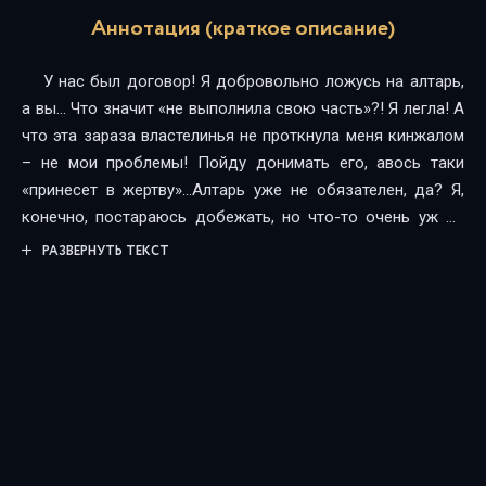
Аннотация (краткое описание)
У нас был договор! Я добровольно ложусь на алтарь,
а вы… Что значит «не выполнила свою часть»?! Я легла! А
что эта зараза властелинья не проткнула меня кинжалом
– не мои проблемы! Пойду донимать его, авось таки
«принесет в жертву»…Алтарь уже не обязателен, да? Я,
конечно, постараюсь добежать, но что-то очень уж он
недобро смотрит на меня, шипит что-то невнятно, еще и
РАЗВЕРНУТЬ ТЕКСТ
глаз у бедного дергается… А я только начала! Кстати, а
он ничего такой, особенно без этого жуткого балахона…
Хм… Не женат, говорите?