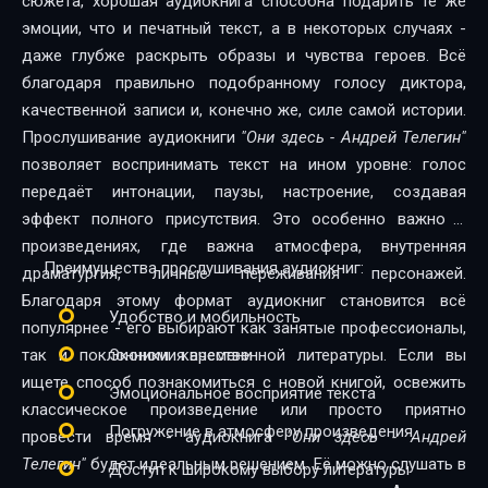
сюжета, хорошая аудиокнига способна подарить те же
эмоции, что и печатный текст, а в некоторых случаях -
даже глубже раскрыть образы и чувства героев. Всё
благодаря правильно подобранному голосу диктора,
качественной записи и, конечно же, силе самой истории.
Прослушивание аудиокниги
"Они здесь - Андрей Телегин"
позволяет воспринимать текст на ином уровне: голос
передаёт интонации, паузы, настроение, создавая
эффект полного присутствия. Это особенно важно в
произведениях, где важна атмосфера, внутренняя
Преимущества прослушивания аудиокниг:
драматургия, личные переживания персонажей.
Благодаря этому формат аудиокниг становится всё
Удобство и мобильность
популярнее - его выбирают как занятые профессионалы,
так и поклонники качественной литературы. Если вы
Экономия времени
ищете способ познакомиться с новой книгой, освежить
Эмоциональное восприятие текста
классическое произведение или просто приятно
Погружение в атмосферу произведения
провести время - аудиокнига
"Они здесь - Андрей
Телегин"
будет идеальным решением. Её можно слушать в
Доступ к широкому выбору литературы