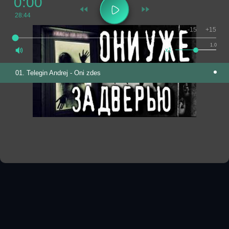
0:00
28:44
-15
+15
1.0
x1
01. Telegin Andrej - Oni zdes