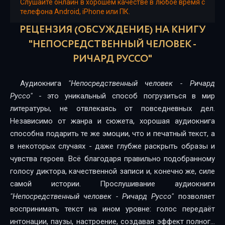
01_14_Britva Okkama
Слушайте онлайн в хорошем качестве в любое время с
телефона Android, iPhone или ПК.
01_15_Britva Okkama
РЕЦЕНЗИЯ (ОБСУЖДЕНИЕ) НА КНИГУ
01_16_Britva Okkama
"НЕПОСРЕДСТВЕННЫЙ ЧЕЛОВЕК -
РИЧАРД РУССО"
01_17_Britva Okkama
01_18_Britva Okkama
Аудиокнига
"Непосредственный человек - Ричард
Руссо"
- это уникальный способ погрузиться в мир
01_19_Britva Okkama
литературы, не отвлекаясь от повседневных дел.
01_20_Britva Okkama
Независимо от жанра и сюжета, хорошая аудиокнига
способна подарить те же эмоции, что и печатный текст, а
02_21_Iuda dolbodyatel
в некоторых случаях - даже глубже раскрыть образы и
чувства героев. Всё благодаря правильно подобранному
02_22_Iuda dolbodyatel
голосу диктора, качественной записи и, конечно же, силе
02_23_Iuda dolbodyatel
самой истории. Прослушивание аудиокниги
"Непосредственный человек - Ричард Руссо"
позволяет
02_24_Iuda dolbodyatel
воспринимать текст на ином уровне: голос передаёт
02_25_Iuda dolbodyatel
интонации, паузы, настроение, создавая эффект полного