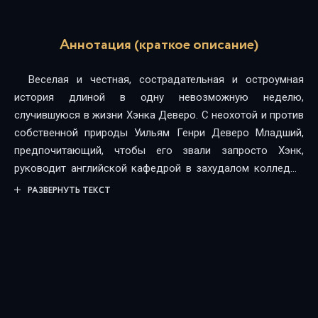
Аннотация (краткое описание)
Веселая и честная, сострадательная и остроумная
история длиной в одну невозможную неделю,
случившуюся в жизни Хэнка Деверо. С неохотой и против
собственной природы Уильям Генри Деверо Младший,
предпочитающий, чтобы его звали запросто Хэнк,
руководит английской кафедрой в захудалом колледже
где-то в ржавом поясе Пенсильвании. Сам Хэнк по натуре
РАЗВЕРНУТЬ ТЕКСТ
наблюдатель и анархист, но кафедра стремительно
разваливается даже без его усилий.В течение недели
Хэнку предстоит пройти через массу испытаний и даже
катастроф. Рассвирепевшая коллега разобьет ему нос,
аспирантка попытается его соблазнить, по местному ТВ
его обвинят в казни гуся, родной отец прибудет с
желанием примириться навсегда, а некоторые функции