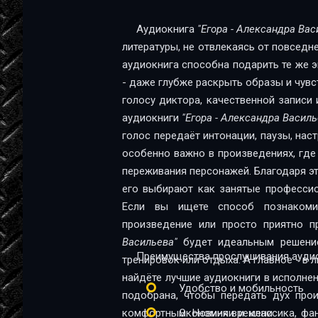
Аудиокнига
"Егора - Александра Вас
литературы, не отвлекаясь от повседн
аудиокнига способна подарить те же эм
- даже глубже раскрыть образы и чувс
голосу диктора, качественной записи 
аудиокниги
"Егора - Александра Василь
голос передаёт интонации, паузы, нас
особенно важно в произведениях, где
переживания персонажей. Благодаря эт
его выбирают как занятые профессио
Если вы ищете способ познакомит
произведение или просто приятно п
Васильева"
будет идеальным решение
Преимущества прослушивания аудио
тренировок или отдыха. А главное - в 
найдёте лучшие аудиокниги в исполне
Удобство и мобильность
подобрана, чтобы передать дух про
комфортным. Новинки и классика, фа
Экономия времени