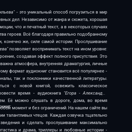
ильева"
- это уникальный способ погрузиться в мир
евных дел. Независимо от жанра и сюжета, хорошая
оции, что и печатный текст, а в некоторых случаях
тва героев. Всё благодаря правильно подобранному
и, конечно же, силе самой истории. Прослушивание
ева"
позволяет воспринимать текст на ином уровне:
троение, создавая эффект полного присутствия. Это
 важна атмосфера, внутренняя драматургия, личные
ому формат аудиокниг становится всё популярнее -
налы, так и поклонники качественной литературы.
ься с новой книгой, освежить классическое
ровести время - аудиокнига
"Егора - Александра
м. Её можно слушать в дороге, дома, во время
книг:
любой момент и без ограничений. На нашем сайте вы
нии талантливых чтецов. Каждая озвучка тщательно
изведения и сделать прослушивание максимально
нтастика и драма, триллеры и любовные истории -