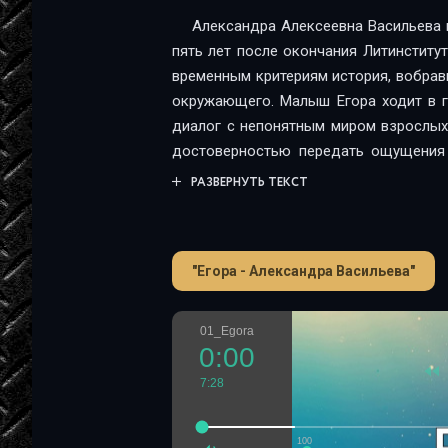
Александра Алексеевна Васильева н
пять лет после окончания Литинститу
временным критериям история, вобрав
окружающего. Малыш Егора ходит в г
диалог с непонятным миром взрослых
достоверностью передать ощущения 
читателю крошечное, но яркое окно во
РАЗВЕРНУТЬ ТЕКСТ
"Егора - Александра Васильева"
01_Egora
0:00
7:28
100