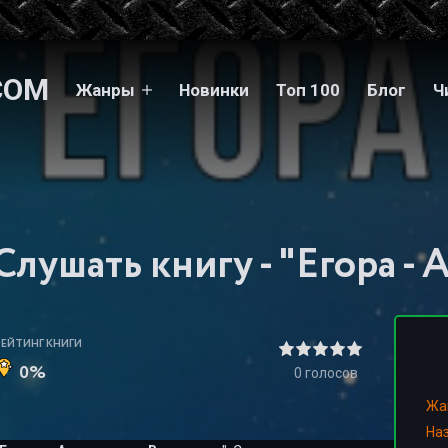
COM
Жанры
Новинки
Топ 100
Блог
Ч
РЕЙТИНГ КНИГИ
0%
0
голосов
Жа
На