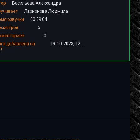
тор
Васильева Александра
вучивает
Ларионова Людмила
емя озвучки
00:59:04
осмотров
5
мментариев
0
ига добавлена на
19-10-2023, 12:00
йт