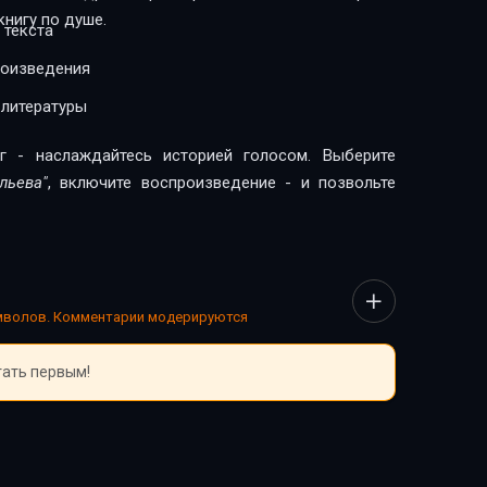
нигу по душе.
 текста
роизведения
 литературы
г - наслаждайтесь историей голосом. Выберите
льева"
, включите воспроизведение - и позвольте
имволов. Комментарии модерируются
тать первым!