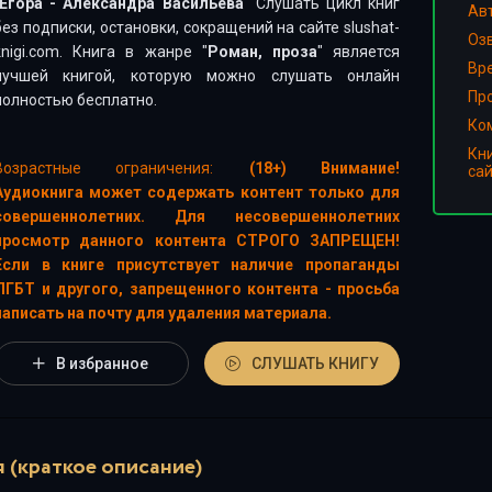
Егора - Александра Васильева
" Слушать цикл книг
Ав
без подписки, остановки, сокращений на сайте slushat-
Оз
knigi.com. Книга в жанре "
Роман, проза
" является
Вр
лучшей книгой, которую можно слушать онлайн
Пр
полностью бесплатно.
Ко
Кн
Возрастные ограничения:
(18+) Внимание!
са
Аудиокнига может содержать контент только для
совершеннолетних. Для несовершеннолетних
просмотр данного контента СТРОГО ЗАПРЕЩЕН!
Если в книге присутствует наличие пропаганды
ЛГБТ и другого, запрещенного контента - просьба
написать на почту для удаления материала.
В избранное
СЛУШАТЬ КНИГУ
 (краткое описание)