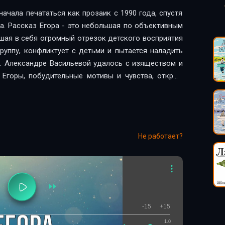
ачала печататься как прозаик с 1990 года, спустя
та. Рассказ Егора - это небольшая по объективным
шая в себя огромный отрезок детского восприятия
руппу, конфликтует с детьми и пытается наладить
. Александре Васильевой удалось с изяществом и
Егоры, побудительные мотивы и чувства, открыв
 вселенную ребенка.
Не работает?
-15
+15
1.0