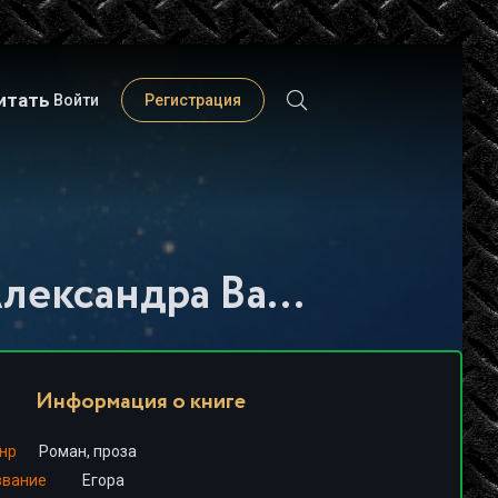
итать
Войти
Регистрация
Слушать книгу - "Егора - Александра Васильева"
Информация о книге
нр
Роман, проза
звание
Егора