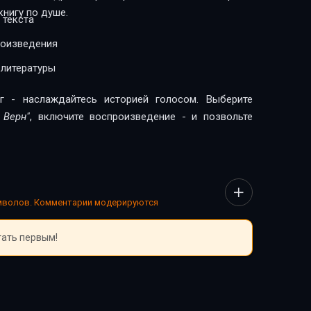
нигу по душе.
 текста
роизведения
 литературы
г - наслаждайтесь историей голосом. Выберите
 Верн"
, включите воспроизведение - и позвольте
имволов. Комментарии модерируются
тать первым!