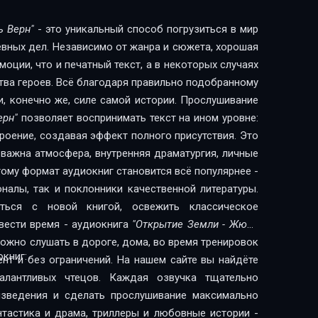
ь Верн"
- это уникальный способ погрузиться в мир
евных дел. Независимо от жанра и сюжета, хорошая
оции, что и печатный текст, а в некоторых случаях
тва героев. Всё благодаря правильно подобранному
и, конечно же, силе самой истории. Прослушивание
ерн"
позволяет воспринимать текст на ином уровне:
троение, создавая эффект полного присутствия. Это
 важна атмосфера, внутренняя драматургия, личные
ому формат аудиокниг становится всё популярнее -
налы, так и поклонники качественной литературы.
ься с новой книгой, освежить классическое
вести время - аудиокнига
"Открытие Земли - Жюль
ожно слушать в дороге, дома, во время тренировок
книг:
ент и без ограничений. На нашем сайте вы найдёте
алантливых чтецов. Каждая озвучка тщательно
изведения и сделать прослушивание максимально
нтастика и драма, триллеры и любовные истории -