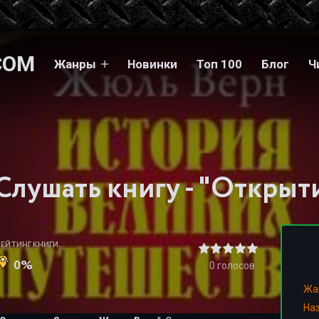
COM
Жанры
Новинки
Топ 100
Блог
Ч
РЕЙТИНГ КНИГИ
0%
0
голосов
Жа
На