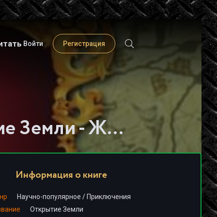
итать
Войти
Регистрация
Слушать книгу - "Открытие Земли - Жюль Верн"
Информация о книге
нр
Научно-популярное
/
Приключения
звание
Открытие Земли