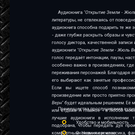
4_1
Аудиокнига
"Открытие Земли - Жюл
литературы, не отвлекаясь от повседн
4_2
аудиокнига способна подарить те же эм
4_3
- даже глубже раскрыть образы и чувс
голосу диктора, качественной записи 
4_4
аудиокниги
"Открытие Земли - Жюль В
5_1
голос передаёт интонации, паузы, нас
особенно важно в произведениях, где
5_2
переживания персонажей. Благодаря эт
5_3
его выбирают как занятые профессио
Если вы ищете способ познакомит
5_4
произведение или просто приятно про
Верн"
будет идеальным решением. Её м
6_1
Преимущества прослушивания аудио
или отдыха. А главное - в любой мом
6_4
лучшие аудиокниги в исполнении т
Удобство и мобильность
подобрана, чтобы передать дух про
7_1
комфортным. Новинки и классика, фа
Экономия времени