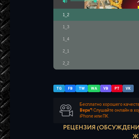
1_2
1_3
1_4
2_1
2_2
2_3
2_4
TG
FB
TW
WA
VB
PT
VK
3_1
Бесплатно хорошего качест
Верн"
! Слушайте онлайн в х
3_2
iPhone или ПК.
3_3
РЕЦЕНЗИЯ (ОБСУЖДЕНИЕ
Ж
3_4