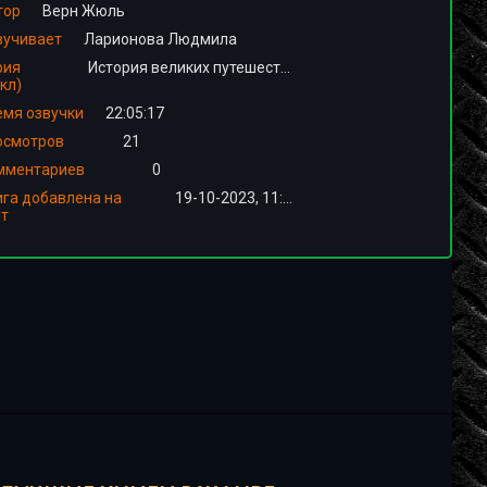
тор
Верн Жюль
вучивает
Ларионова Людмила
рия
История великих путешествий
кл)
емя озвучки
22:05:17
осмотров
21
мментариев
0
ига добавлена на
19-10-2023, 11:00
йт