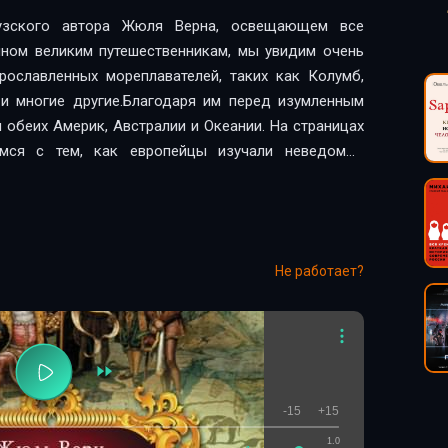
цузского автора Жюля Верна, освещающем все
ном великим путешественникам, мы увидим очень
рославленных мореплавателей, таких как Колумб,
н и многие другие.Благодаря им перед изумленным
обеих Америк, Австралии и Океании. На страницах
имся с тем, как европейцы изучали неведомых
ь с новыми народами и знакомились с их обычаями.
 приключениях первопроходцев неизведанных
юль Верн и про отважных русских исследователей:
е. Книга завершается историей открытия последних
Не работает?
ного шара – Северного и Южного Полюсов.
-15
+15
1.0