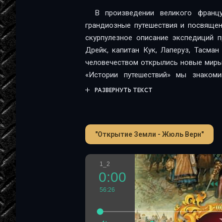
В произведении великого фран
грандиозные путешествия и посвящен
скурпулезное описание экспедиций п
Дрейк, капитан Кук, Лаперуз, Тасма
человечеством открылись новые миры 
«Истории путешествий» мы знаком
животных и растения, как встречалис
РАЗВЕРНУТЬ ТЕКСТ
Автор с воодушевлением пишет о
просторов Африки и Азии. Не забыл Ж
Беринга, Палласа, Крузенштерна, Литк
"Открытие Земли - Жюль Верн"
неизвестных человеку территорий зем
1_2
0:00
56:26
100