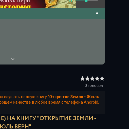
x1
0
голосов
ва слушать полную книгу
"Открытие Земли - Жюль
орошем качестве в любое время с телефона Android,
) НА КНИГУ "ОТКРЫТИЕ ЗЕМЛИ -
ЮЛЬ ВЕРН"