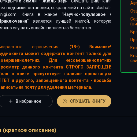
Открытие Земли - Жюль Верн
" Слушать цикл книг
Ав
без подписки, остановки, сокращений на сайте slushat-
Оз
knigi.com. Книга в жанре "
Научно-популярное
/
Се
Приключения
" является лучшей книгой, которую
(ци
можно слушать онлайн полностью бесплатно.
Вр
Пр
Возрастные ограничения:
(18+) Внимание!
Ко
Аудиокнига может содержать контент только для
Кн
совершеннолетних. Для несовершеннолетних
са
просмотр данного контента СТРОГО ЗАПРЕЩЕН!
Если в книге присутствует наличие пропаганды
ЛГБТ и другого, запрещенного контента - просьба
написать на почту для удаления материала.
В избранное
СЛУШАТЬ КНИГУ
 (краткое описание)