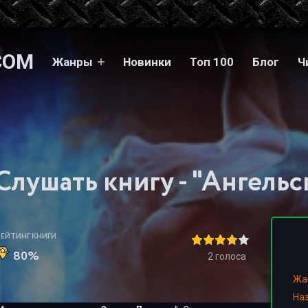
COM
Жанры
Новинки
Топ 100
Блог
Ч
РЕЙТИНГ КНИГИ
80%
2
голоса
Жа
На