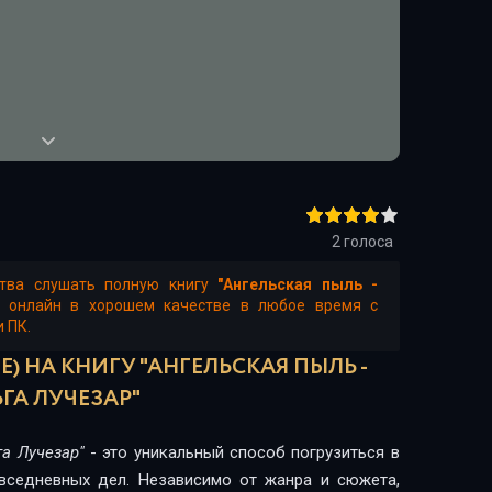
2
голоса
ства слушать полную книгу
"Ангельская пыль -
е онлайн в хорошем качестве в любое время с
и ПК.
) НА КНИГУ "АНГЕЛЬСКАЯ ПЫЛЬ -
ГА ЛУЧЕЗАР"
га Лучезар"
- это уникальный способ погрузиться в
овседневных дел. Независимо от жанра и сюжета,