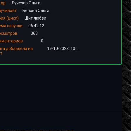
тор
Лучезар Ольга
вучивает
Белова Ольга
ия (цикл)
Щит любви
емя озвучки
06:42:12
осмотров
363
мментариев
0
ига добавлена на
19-10-2023, 10:01
йт