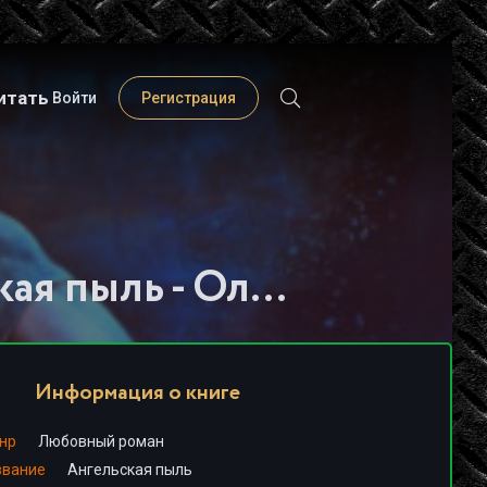
итать
Войти
Регистрация
Слушать книгу - "Ангельская пыль - Ольга Лучезар"
Информация о книге
нр
Любовный роман
звание
Ангельская пыль