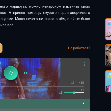
ного маршрута, можно ненароком изменить свою
анов. А приняв помощь хмурого неразговорчивого
го доме. Маша ничего не знала о нём, и ей не было
нила всё…
Не работает?
-15
+15
1.0
x1