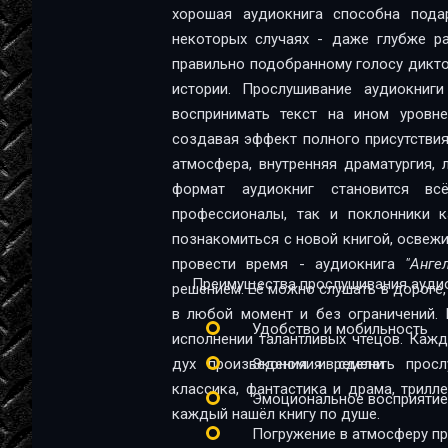
хорошая аудиокнига способна пода
angelskaja-pyl-13-
некоторых случаях - даже глубже ра
правильно подобранному голосу диктор
angelskaja-pyl-14-
истории. Прослушивание аудиокниг
angelskaja-pyl-15-
воспринимать текст на ином уровне:
создавая эффект полного присутствия
angelskaja-pyl-16-
атмосфера, внутренняя драматургия,
angelskaja-pyl-17-
формат аудиокниг становится в
профессионалы, так и поклонники качественной 
angelskaja-pyl-18-
познакомиться с новой книгой, освеж
провести время - аудиокнига
"Анге
angelskaja-pyl-19-
Преимущества прослушивания аудио
решением. Её можно слушать в дороге, 
angelskaja-pyl-20-
в любой момент и без ограничений. 
Удобство и мобильность
исполнении талантливых чтецов. Каж
angelskaja-pyl-21-
дух произведения и сделать прос
Экономия времени
angelskaja-pyl-22-
классика, фантастика и драма, трил
Эмоциональное восприятие
каждый нашёл книгу по душе.
angelskaja-pyl-23-
Погружение в атмосферу п