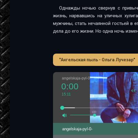
Однажды ночью свернув с привыч
жизнь, нарвавшись на уличных хулиг
мужчины, стать нечаянной гостьей в е
дела до его жизни. Но одна ночь изме
"Ангельская пыль - Ольга Лучезар"
angelskaja-pyl-0-
0:00
15:11
100
angelskaja-pyl-0-