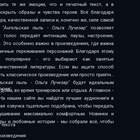
рить те же эмоции, что и печатный текст, а в
скрыть образы и чувства героев. Всё благодаря
а, качественной записи и, конечно же, силе самой
и
"Ангельская пыль - Ольга Лучезар"
позволяет
 голос передаёт интонации, паузы, настроение,
. Это особенно важно в произведениях, где важна
 личные переживания персонажей. Благодаря этому
сё популярнее - его выбирают как занятые
литературы. Если вы ищете способ
ить классическое произведение или просто приятно
льская пыль - Ольга Лучезар"
будет идеальным
книг:
дома, во время тренировок или отдыха. А главное -
На нашем сайте вы найдёте лучшие аудиокниги в
дая озвучка тщательно подобрана, чтобы передать
лушивание максимально комфортным. Новинки и
леры и любовные истории - мы собрали всё, чтобы
 текста
роизведения