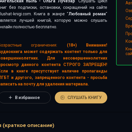
Ангельская пыль - Ольга Лучезар
" Слушать цикл
Ав
книг без подписки, остановки, сокращений на сайте
Оз
slushat-knigi.com. Книга в жанре "
Любовный роман
"
Сер
является лучшей книгой, которую можно слушать
Вр
онлайн полностью бесплатно.
Пр
Ко
Возрастные ограничения:
(18+) Внимание!
Кн
Аудиокнига может содержать контент только для
са
совершеннолетних. Для несовершеннолетних
просмотр данного контента СТРОГО ЗАПРЕЩЕН!
Если в книге присутствует наличие пропаганды
ЛГБТ и другого, запрещенного контента - просьба
написать на почту для удаления материала.
В избранное
СЛУШАТЬ КНИГУ
 (краткое описание)