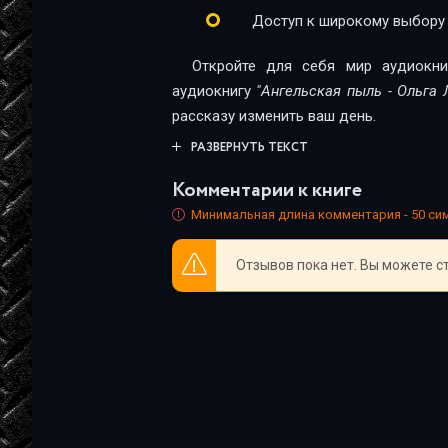
angelskaja-pyl-24-
Доступ к широкому выбору
angelskaja-pyl-25-
Откройте для себя мир аудиокни
angelskaja-pyl-26-ehpilog
аудиокнигу
"Ангельская пыль - Ольга 
рассказу изменить ваш день.
РАЗВЕРНУТЬ ТЕКСТ
Комментарии к книге
Минимальная длина комментария - 50 с
Отзывов пока нет. Вы можете с