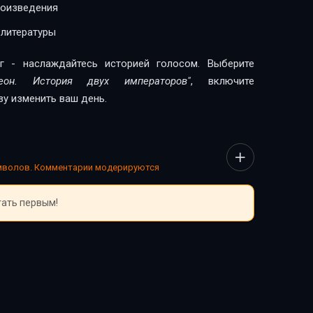
роизведения
 литературы
г - наслаждайтесь историей голосом. Выберите
еон. История двух императоров"
, включите
зу изменить ваш день.
имволов. Комментарии модерируются
тать первым!