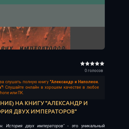
0
голосов
ва слушать полную книгу
"Александр и Наполеон.
в"
! Слушайте онлайн в хорошем качестве в любое
Phone или ПК.
НИЕ) НА КНИГУ "АЛЕКСАНДР И
РИЯ ДВУХ ИМПЕРАТОРОВ"
н. История двух императоров"
- это уникальный