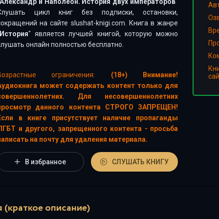
Александр и Наполеон. История двух императоров
"
Ав
Слушать цикл книг без подписки, остановки,
Оз
сокращений на сайте slushat-knigi.com. Книга в жанре
Вр
История
" является лучшей книгой, которую можно
Пр
слушать онлайн полностью бесплатно.
Ко
Кн
Возрастные ограничения:
(18+) Внимание!
са
Аудиокнига может содержать контент только для
совершеннолетних. Для несовершеннолетних
просмотр данного контента СТРОГО ЗАПРЕЩЕН!
Если в книге присутствует наличие пропаганды
ЛГБТ и другого, запрещенного контента - просьба
написать на почту для удаления материала.
В избранное
СЛУШАТЬ КНИГУ
 (краткое описание)