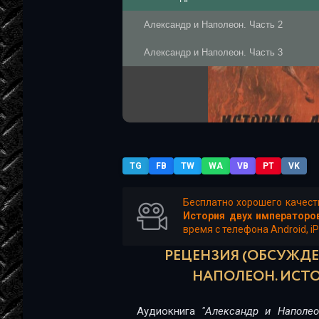
Александр и Наполеон. Часть 2
Александр и Наполеон. Часть 3
TG
FB
TW
WA
VB
PT
VK
Бесплатно хорошего качест
История двух императоро
время с телефона Android, i
РЕЦЕНЗИЯ (ОБСУЖДЕ
НАПОЛЕОН. ИСТО
Аудиокнига
"Александр и Наполео