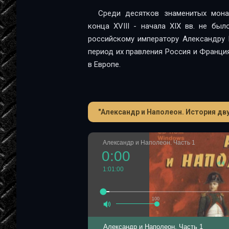
Среди десятков знаменитых мона
конца XVIII - начала XIX вв. не бы
российскому императору Александру 
период их правления Россия и Франц
в Европе.
"Александр и Наполеон. История дв
Александр и Наполеон. Часть 1
0:00
1:01:00
100
Александр и Наполеон. Часть 1