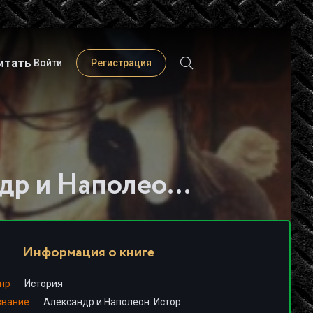
итать
Войти
Регистрация
Слушать книгу - "Александр и Наполеон. История двух императоров"
Информация о книге
нр
История
звание
Александр и Наполеон. История двух императоров