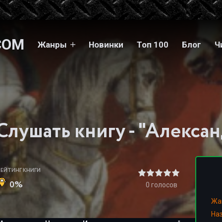
COM
Жанры
Новинки
Топ 100
Блог
Ч
РЕЙТИНГ КНИГИ
0%
0
голосов
Жа
На