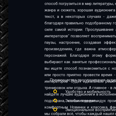
способ погрузиться в мир литературы,
жанра и сюжета, хорошая аудиокнига
текст, а в некоторых случаях - даж
благодаря правильно подобранному го
силе самой истории. Прослушивание
императоров"
позволяет воспринимать 
паузы, настроение, создавая эффе
произведениях, где важна атмосфер
персонажей. Благодаря этому форм
выбирают как занятые профессионалы, т
вы ищете способ познакомиться с но
или просто приятно провести время 
Преимущества прослушивания аудио
императоров"
будет идеальным решени
тренировок или отдыха. А главное - в 
Удобство и мобильность
найдёте лучшие аудиокниги в исполне
подобрана, чтобы передать дух про
Экономия времени
комфортным. Новинки и классика, фа
Эмоциональное восприятие
мы собрали всё, чтобы каждый нашёл к