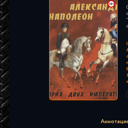
"
"
Аннотация