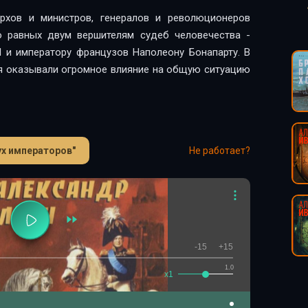
рхов и министров, генералов и революционеров
ло равных двум вершителям судеб человечества -
I и императору французов Наполеону Бонапарту. В
ия оказывали огромное влияние на общую ситуацию
ух императоров"
Не работает?
-15
+15
1.0
x1