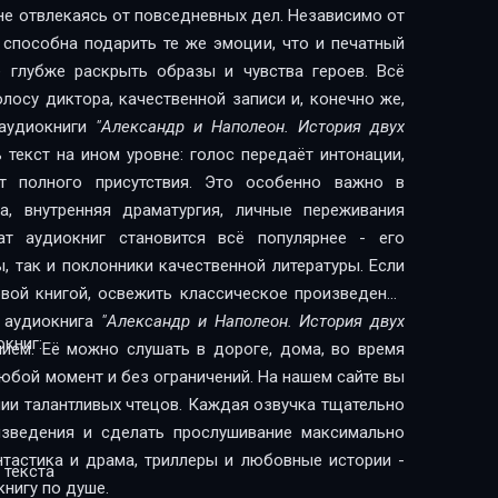
 не отвлекаясь от повседневных дел. Независимо от
 способна подарить те же эмоции, что и печатный
е глубже раскрыть образы и чувства героев. Всё
лосу диктора, качественной записи и, конечно же,
 аудиокниги
"Александр и Наполеон. История двух
текст на ином уровне: голос передаёт интонации,
кт полного присутствия. Это особенно важно в
а, внутренняя драматургия, личные переживания
ат аудиокниг становится всё популярнее - его
ак и поклонники качественной литературы. Если
вой книгой, освежить классическое произведение
- аудиокнига
"Александр и Наполеон. История двух
книг:
ем. Её можно слушать в дороге, дома, во время
любой момент и без ограничений. На нашем сайте вы
нии талантливых чтецов. Каждая озвучка тщательно
изведения и сделать прослушивание максимально
нтастика и драма, триллеры и любовные истории -
 текста
нигу по душе.