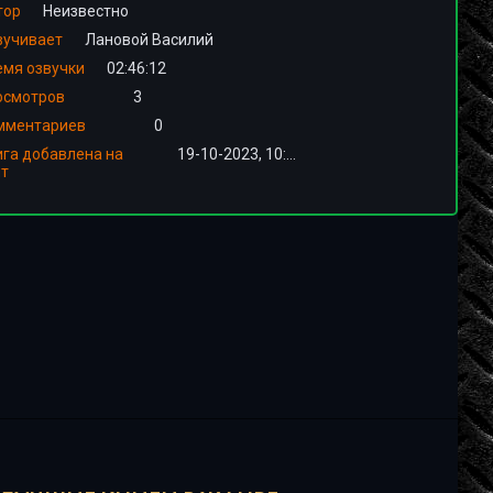
тор
Неизвестно
вучивает
Лановой Василий
емя озвучки
02:46:12
осмотров
3
мментариев
0
ига добавлена на
19-10-2023, 10:01
йт