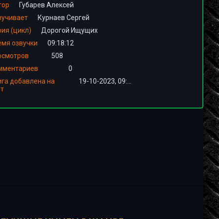
тор
Губарев Алексей
вучивает
Курнаев Сергей
ия (цикл)
Дорогой Ищущих
емя озвучки
09:18:12
осмотров
508
мментариев
0
ига добавлена на
19-10-2023, 09:01
йт