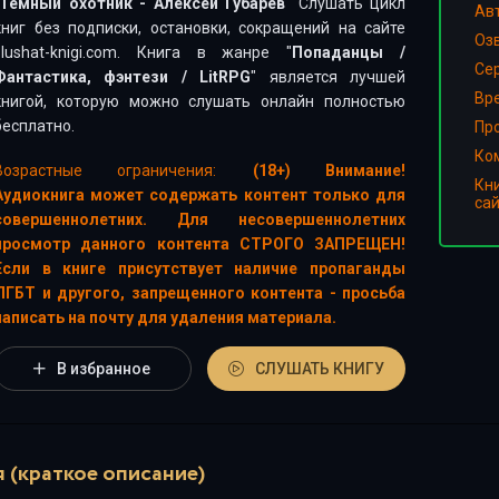
Темный охотник - Алексей Губарев
" Слушать цикл
Ав
книг без подписки, остановки, сокращений на сайте
Оз
slushat-knigi.com. Книга в жанре "
Попаданцы
/
Сер
Фантастика, фэнтези
/
LitRPG
" является лучшей
Вр
книгой, которую можно слушать онлайн полностью
бесплатно.
Пр
Ко
Возрастные ограничения:
(18+) Внимание!
Кн
Аудиокнига может содержать контент только для
са
совершеннолетних. Для несовершеннолетних
просмотр данного контента СТРОГО ЗАПРЕЩЕН!
Если в книге присутствует наличие пропаганды
ЛГБТ и другого, запрещенного контента - просьба
написать на почту для удаления материала.
В избранное
СЛУШАТЬ КНИГУ
 (краткое описание)