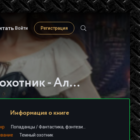
итать
Войти
Регистрация
Слушать книгу - "Темный охотник - Алексей Губарев"
Информация о книге
нр
Попаданцы
/
Фантастика, фэнтези
/
LitRPG
звание
Темный охотник