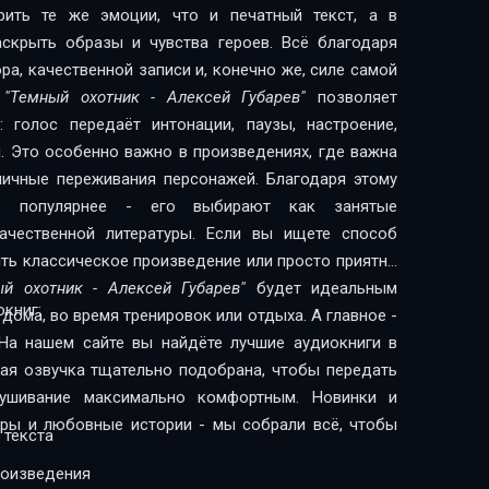
рить те же эмоции, что и печатный текст, а в
скрыть образы и чувства героев. Всё благодаря
а, качественной записи и, конечно же, силе самой
и
"Темный охотник - Алексей Губарев"
позволяет
 голос передаёт интонации, паузы, настроение,
. Это особенно важно в произведениях, где важна
 личные переживания персонажей. Благодаря этому
сё популярнее - его выбирают как занятые
литературы. Если вы ищете способ
ить классическое произведение или просто приятно
ый охотник - Алексей Губарев"
будет идеальным
книг:
дома, во время тренировок или отдыха. А главное -
На нашем сайте вы найдёте лучшие аудиокниги в
дая озвучка тщательно подобрана, чтобы передать
лушивание максимально комфортным. Новинки и
леры и любовные истории - мы собрали всё, чтобы
 текста
роизведения