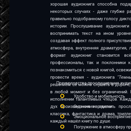
хорошая аудиокнига способна пода
Глава 13. Род
некоторых случаях - даже глубже ра
правильно подобранному голосу диктор
Глава 14. В гости к гнумам
истории. Прослушивание аудиокниг
Глава 15. Сделка
воспринимать текст на ином уровне:
создавая эффект полного присутствия
Глава 16. Мстительные топоры
атмосфера, внутренняя драматургия,
Глава 17. Не силой, но умением
формат аудиокниг становится в
профессионалы, так и поклонники качественной 
Глава 18. Туда и обратно
познакомиться с новой книгой, освеж
провести время - аудиокнига
"Темн
Глава 19. Тёмная ярость
Преимущества прослушивания аудио
решением. Её можно слушать в дороге, 
Глава 20. Осада
в любой момент и без ограничений. 
Удобство и мобильность
исполнении талантливых чтецов. Каж
Глава 21. Степь
дух произведения и сделать прос
Экономия времени
Глава 22. Мастера своего дела
классика, фантастика и драма, трил
Эмоциональное восприятие
каждый нашёл книгу по душе.
Глава 23. Прорыв
Погружение в атмосферу п