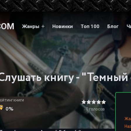
COM
Жанры
Новинки
Топ 100
Блог
Ч
РЕЙТИНГ КНИГИ
0%
0
голосов
Жа
На