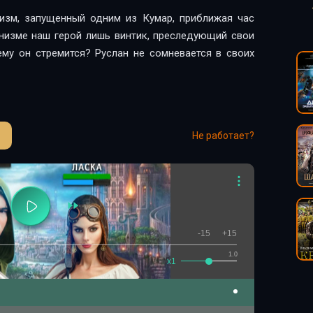
низм, запущенный одним из Кумар, приближая час
анизме наш герой лишь винтик, преследующий свои
чему он стремится? Руслан не сомневается в своих
Не работает?
-15
+15
1.0
x1