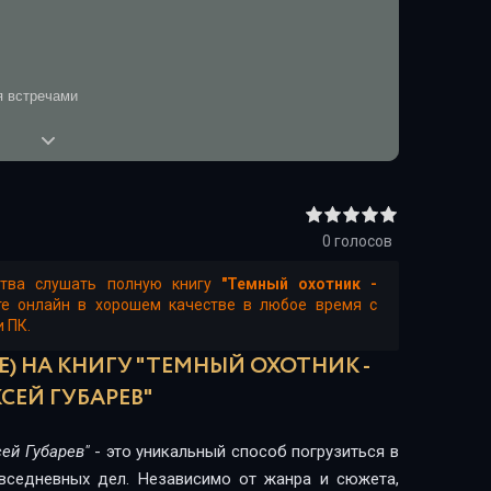
я встречами
лько
0
голосов
ства слушать полную книгу
"Темный охотник -
те онлайн в хорошем качестве в любое время с
и ПК.
) НА КНИГУ "ТЕМНЫЙ ОХОТНИК -
СЕЙ ГУБАРЕВ"
ей Губарев"
- это уникальный способ погрузиться в
овседневных дел. Независимо от жанра и сюжета,