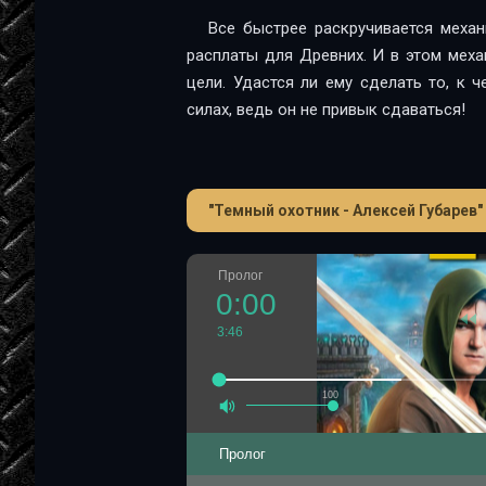
Все быстрее раскручивается меха
расплаты для Древних. И в этом мех
цели. Удастся ли ему сделать то, к 
силах, ведь он не привык сдаваться!
"Темный охотник - Алексей Губарев"
Пролог
0:00
3:46
100
Пролог