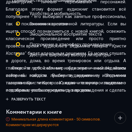
Преимущества прослушивания аудиокниг:
драматургия, личные переживания персонажей.
Благодаря этому формат аудиокниг становится всё
Удобство и мобильность
популярнее - его выбирают как занятые профессионалы,
так и поклонники качественной литературы. Если вы
Экономия времени
ищете способ познакомиться с новой книгой, освежить
Эмоциональное восприятие текста
классическое произведение или просто приятно
Погружение в атмосферу произведения
провести время - аудиокнига
"Ведьмина таверна - Кристи
Кострова"
будет идеальным решением. Её можно слушать
Доступ к широкому выбору литературы
в дороге, дома, во время тренировок или отдыха. А
главное - в любой момент и без ограничений. На нашем
Откройте для себя мир аудиокниг - наслаждайтесь
сайте вы найдёте лучшие аудиокниги в исполнении
историей голосом. Выберите аудиокнигу
"Ведьмина
талантливых чтецов. Каждая озвучка тщательно
таверна - Кристи Кострова"
, включите воспроизведение -
подобрана, чтобы передать дух произведения и сделать
и позвольте рассказу изменить ваш день.
прослушивание максимально комфортным. Новинки и
РАЗВЕРНУТЬ ТЕКСТ
классика, фантастика и драма, триллеры и любовные
Комментарии к книге
истории - мы собрали всё, чтобы каждый нашёл книгу по
душе.
Минимальная длина комментария - 50 символов.
Комментарии модерируются