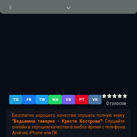
5
6
7
8
9
10
11
12
TG
FB
TW
WA
VB
PT
VK
13
0
голосов
14
Бесплатно хорошего качества слушать полную книгу
"Ведьмина таверна - Кристи Кострова"
! Слушайте
15
онлайн в хорошем качестве в любое время с телефона
Android, iPhone или ПК.