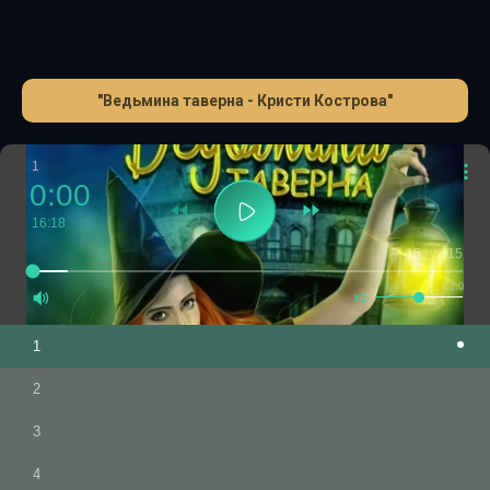
"Ведьмина таверна - Кристи Кострова"
1
0:00
16:18
-15
+15
1.0
x1
1
2
3
4