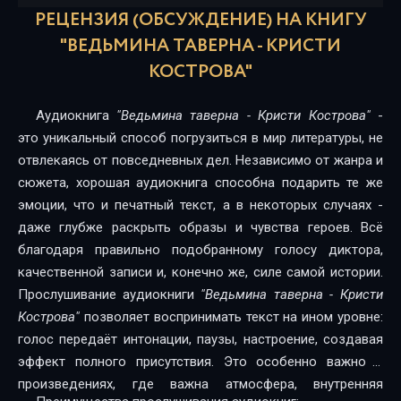
16
РЕЦЕНЗИЯ (ОБСУЖДЕНИЕ) НА КНИГУ
17
"ВЕДЬМИНА ТАВЕРНА - КРИСТИ
КОСТРОВА"
18
19
Аудиокнига
"Ведьмина таверна - Кристи Кострова"
-
это уникальный способ погрузиться в мир литературы, не
20
отвлекаясь от повседневных дел. Независимо от жанра и
21
сюжета, хорошая аудиокнига способна подарить те же
эмоции, что и печатный текст, а в некоторых случаях -
22
даже глубже раскрыть образы и чувства героев. Всё
благодаря правильно подобранному голосу диктора,
23
качественной записи и, конечно же, силе самой истории.
24
Прослушивание аудиокниги
"Ведьмина таверна - Кристи
Кострова"
позволяет воспринимать текст на ином уровне:
25
голос передаёт интонации, паузы, настроение, создавая
26
эффект полного присутствия. Это особенно важно в
произведениях, где важна атмосфера, внутренняя