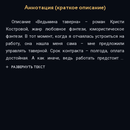
Аннотация (краткое описание)
Описание «Ведьмина таверна» – роман Кристи
Костровой, жанр любовное фэнтези, юмористическое
фэнтези. В тот момент, когда я отчаялась устроиться на
работу, она нашла меня сама – мне предложили
управлять таверной. Срок контракта – полгода, оплата
достойная. А как иначе, ведь работать предстоит с
нечистью и в другом мире! Как будто этого мало, мой
РАЗВЕРНУТЬ ТЕКСТ
прежде ленивый кот Сёмен вдруг обрел дар речи и
принялся выбалтывать направо и налево подробности
моей личной жизни. То магу, что меня нанял, присядет на
уши, то вредному постояльцу просватает… Убила бы
пушистого, да он мой фамильяр! Впрочем, в крайнем
случае мы можем опробовать котел… Ведь все говорят,
что я ведьма!