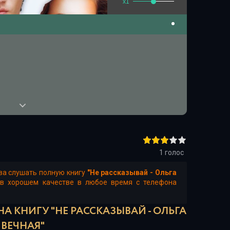
x1
1
голос
ва слушать полную книгу
"Не рассказывай - Ольга
 в хорошем качестве в любое время с телефона
А КНИГУ "НЕ РАССКАЗЫВАЙ - ОЛЬГА
ВЕЧНАЯ"