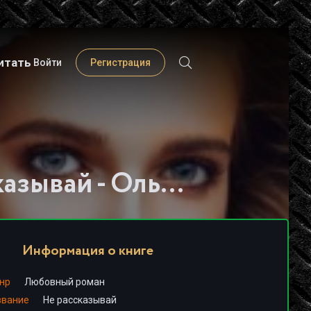
итать
Войти
Регистрация
Слушать книгу - "Не рассказывай - Ольга Вечная"
Информация о книге
нр
Любовный роман
звание
Не рассказывай