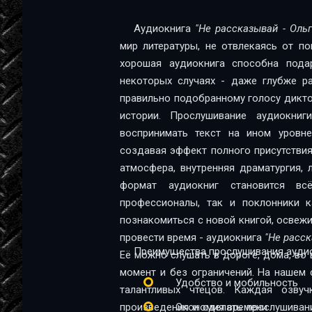
Глава_12
Аудиокнига
"Не рассказывай - Ольг
мир литературы, не отвлекаясь от п
Глава_13
хорошая аудиокнига способна пода
Глава_14
некоторых случаях - даже глубже ра
правильно подобранному голосу диктор
Глава_15
истории. Прослушивание аудиокни
Глава_16
воспринимать текст на ином уровне:
создавая эффект полного присутствия
Глава_17
атмосфера, внутренняя драматургия,
Глава_18
формат аудиокниг становится в
профессионалы, так и поклонники качественной 
Глава_19
познакомиться с новой книгой, освеж
провести время - аудиокнига
"Не расск
Глава_20
Преимущества прослушивания аудио
Её можно слушать в дороге, дома, во 
Глава_21
момент и без ограничений. На нашем 
Удобство и мобильность
талантливых чтецов. Каждая озву
Глава_22
произведения и сделать прослушиван
Экономия времени