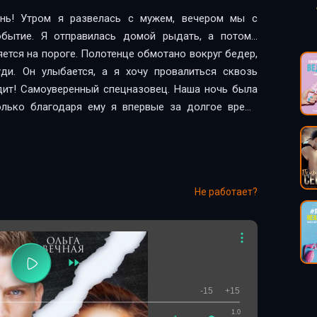
нь! Утром я развелась с мужем, вечером мы с
обытие. Я отправилась домой рыдать, а потом…
ется на пороге. Полотенце обмотано вокруг бедер,
ди. Он улыбается, а я хочу провалиться сквозь
дит! Самоуверенный спецназовец. Наша ночь была
олько благодаря ему я впервые за долгое время
 Проснулась? – спрашивает, скользя по мне глазами.
Не работает?
-15
+15
1.0