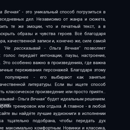
а Вечная"
- это уникальный способ погрузиться в
овседневных дел. Независимо от жанра и сюжета,
рить те же эмоции, что и печатный текст, а в
скрыть образы и чувства героев. Всё благодаря
а, качественной записи и, конечно же, силе самой
ги
"Не рассказывай - Ольга Вечная"
позволяет
 голос передаёт интонации, паузы, настроение,
. Это особенно важно в произведениях, где важна
 личные переживания персонажей. Благодаря этому
сё популярнее - его выбирают как занятые
литературы. Если вы ищете способ
ить классическое произведение или просто приятно
азывай - Ольга Вечная"
будет идеальным решением.
книг:
время тренировок или отдыха. А главное - в любой
сайте вы найдёте лучшие аудиокниги в исполнении
чка тщательно подобрана, чтобы передать дух
ие максимально комфортным. Новинки и классика,