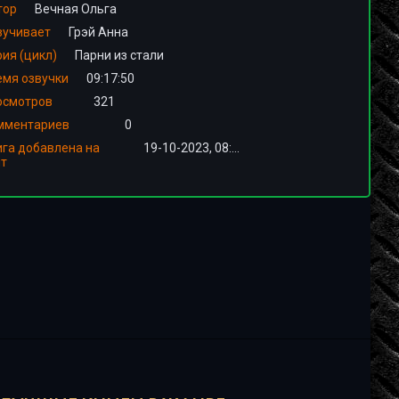
тор
Вечная Ольга
вучивает
Грэй Анна
ия (цикл)
Парни из стали
емя озвучки
09:17:50
осмотров
321
мментариев
0
ига добавлена на
19-10-2023, 08:01
йт