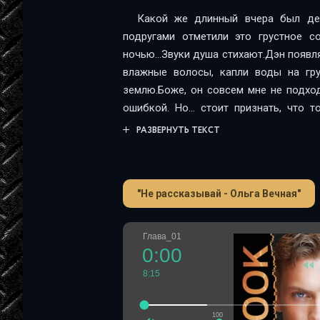
Какой же длинный вчера был де
подругами отметили это грустное с
ночью…Звуки душа стихают.Дэн появля
влажные волосы, капли воды на гру
землю.Боже, он совсем мне не подхо
ошибкой. Но… стоит признать, что т
проснулась не в слезах, а с улыбкой.–
РАЗВЕРНУТЬ ТЕКСТ
Я растерянно киваю.
"Не рассказывай - Ольга Вечная"
Глава_01
0:00
8:15
100