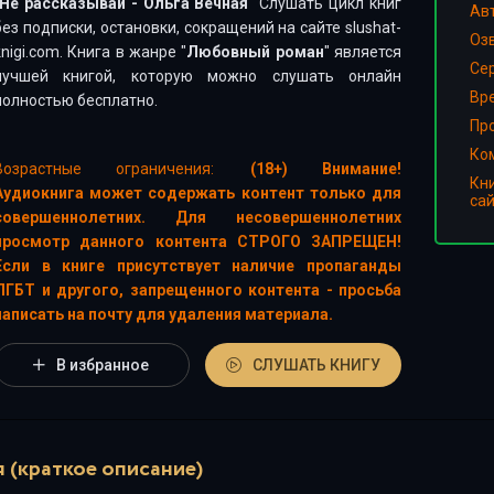
Не рассказывай - Ольга Вечная
" Слушать цикл книг
Ав
без подписки, остановки, сокращений на сайте slushat-
Оз
knigi.com. Книга в жанре "
Любовный роман
" является
Сер
лучшей книгой, которую можно слушать онлайн
Вр
полностью бесплатно.
Пр
Ко
Возрастные ограничения:
(18+) Внимание!
Кн
Аудиокнига может содержать контент только для
са
совершеннолетних. Для несовершеннолетних
просмотр данного контента СТРОГО ЗАПРЕЩЕН!
Если в книге присутствует наличие пропаганды
ЛГБТ и другого, запрещенного контента - просьба
написать на почту для удаления материала.
В избранное
СЛУШАТЬ КНИГУ
 (краткое описание)