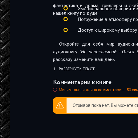
Глава_23
фантастика и драма, триллеры и лю
Эмоциональное восприятие
нашёл книгу по душе.
Глава_24
Погружение в атмосферу п
Глава_25
Доступ к широкому выбору
Глава_26
Откройте для себя мир аудиокни
Глава_27
аудиокнигу
"Не рассказывай - Ольга 
рассказу изменить ваш день.
Глава_28
РАЗВЕРНУТЬ ТЕКСТ
Глава_29
Комментарии к книге
Глава_30
Минимальная длина комментария - 50 с
Глава_31
Отзывов пока нет. Вы можете с
Глава_32
Глава_33
Глава_34