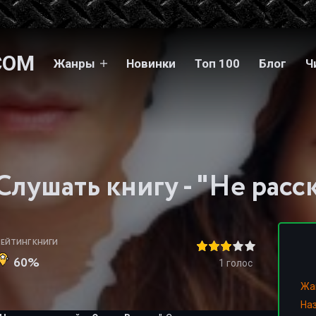
COM
Жанры
Новинки
Топ 100
Блог
Ч
РЕЙТИНГ КНИГИ
60%
1
голос
Жа
На