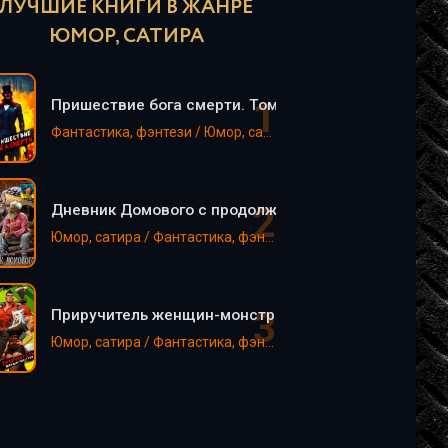
ЛУЧШИЕ КНИГИ В ЖАНРЕ
ЮМОР, САТИРА
Пришествие бога смерти. Том 5 - Дорничев Дмитри
Фантастика, фэнтези / Юмор, сатира
Дневник Домового с продолжениями - Евгений Чеш
Юмор, сатира / Фантастика, фэнтези
Приручитель женщин-монстров. Том 1 - Дорничев 
Юмор, сатира / Фантастика, фэнтези