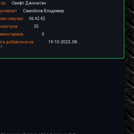
тор
Свифт Джонатан
вучивает
Самойлов Владимир
емя озвучки
06:42:42
осмотров
35
мментариев
0
ига добавлена на
19-10-2023, 08:00
йт