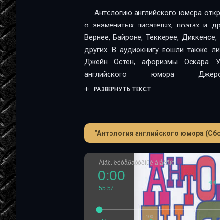
Антологию английского юмора откр
о знаменитых писателях, поэтах и д
Вернее, Байроне, Теккерее, Диккенсе,
других. В аудиокнигу вошли также л
Джейн Остен, афоризмы Оскара У
английского юмора Джер
Г.К.Честертона. Содержание
Англий
РАЗВЕРНУТЬ ТЕКСТ
аудиокниги: Самойлов Владимир 
Яковлевич).
Когда я состарюсь... т
Владимир Иванович, Автор: Свифт
"Антология английского юмора (Сбо
Яковлевич).
Любовь и дружба
(Автор
Яковлевич, Исполнитель аудиокниги: Х
Уайльд Оскар, Переводчик: Ливер
Àíãë. ëèòåðàòóðíûé àíåêäîò
(Исполнитель аудиокниги: Самойл
0:00
Переводчик: Ливергант Александр Яко
55:57
(Исполнитель аудиокниги: Самойл
Переводчик: Ливергант Александр Як
100