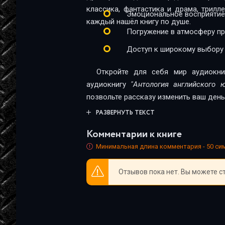
(Исполнитель аудиокниги: Самойл
Íà ðàññâåòå
классика, фантастика и драма, трил
Эмоциональное восприятие
Переводчик: Ливергант Александ
каждый нашёл книгу по душе.
Äåôîñèëèçàöèÿ ñëèâîâîãî ïóäèíãà
касательно Рождества (Исполнитель 
Погружение в атмосферу п
Бирбом Макс, Переводчик: Ливерг
Âåòõèé çàâåò
Доступ к широкому выбору
(Исполнитель аудиокниги: Самойл
Èç ïðåäèñëîâèÿ ê...
Переводчик: Ливергант Александр
Откройте для себя мир аудиокни
аудиокниги: Самойлов Владимир Ивано
Íåêîòîðûå îøèáêè î Ðîæäåñòâå
аудиокнигу
"Антология английского 
Александр Яковлевич).Комический 
позвольте рассказу изменить ваш день
Ðåïåòèöèÿ «Ìàêáåòà»
Владимир Иванович, Автор: Честерто
РАЗВЕРНУТЬ ТЕКСТ
Яковлевич).Приятель Аль Капоне (Исп
Äî÷ü êîðîëÿ Ëèðà
Автор: Честертон Гилберт Кит, Перевод
Комментарии к книге
Êîìè÷åñêèé êîíñòåáëü
Минимальная длина комментария - 50 с
Ïðèÿòåëü Àëü Êàïîíå
Отзывов пока нет. Вы можете с