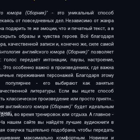
Владимир Иванович, Автор: Ликок Стивен Батлер,
 Яковлевич).Справочный аппарат (Исполнитель
го юмора (Сборник)"
- это уникальный способ
ович, Автор: Ликок Стивен Батлер, Переводчик:
лекаясь от повседневных дел. Независимо от жанра
облемы любви и брака (Исполнитель аудиокниги:
 подарить те же эмоции, что и печатный текст, а в
: Ликок Стивен Батлер, Переводчик: Ливергант
скрыть образы и чувства героев. Всё благодаря
орая говорила правду (Исполнитель аудиокниги:
а, качественной записи и, конечно же, силе самой
ор: Манро Гектор Хью, Переводчик: Ливергант
Антология английского юмора (Сборник)"
позволяет
(Исполнитель аудиокниги: Самойлов Владимир
 голос передаёт интонации, паузы, настроение,
Переводчик: Ливергант Александр Яковлевич).Дверь
. Это особенно важно в произведениях, где важна
йлов Владимир Иванович, Автор: Манро Гектор Хью,
 личные переживания персонажей. Благодаря этому
 Яковлевич).Молчание леди Анны (Исполнитель
сё популярнее - его выбирают как занятые
анович, Автор: Манро Гектор Хью, Переводчик:
литературы. Если вы ищете способ
а рассвете (Исполнитель аудиокниги: Самойлов
ить классическое произведение или просто приятно
ом Макс, Переводчик: Ливергант Александр
ия английского юмора (Сборник)"
будет идеальным
го пудинга (Исполнитель аудиокниги: Самойлов
книг:
дома, во время тренировок или отдыха. А главное -
ом Макс, Переводчик: Ливергант Александр
На нашем сайте вы найдёте лучшие аудиокниги в
ь аудиокниги: Самойлов Владимир Иванович, Автор:
дая озвучка тщательно подобрана, чтобы передать
нт Александр Яковлевич).Из предисловия к...
лушивание максимально комфортным. Новинки и