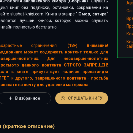
Антология английского юмора (Сборник)
" Слушать
Ав
цикл книг без подписки, остановки, сокращений на
Оз
сайте slushat-knigi.com. Книга в жанре "
Юмор, сатира
"
Вр
является лучшей книгой, которую можно слушать
Пр
онлайн полностью бесплатно.
Ко
Кн
Возрастные ограничения:
(18+) Внимание!
са
Аудиокнига может содержать контент только для
совершеннолетних. Для несовершеннолетних
просмотр данного контента СТРОГО ЗАПРЕЩЕН!
Если в книге присутствует наличие пропаганды
ЛГБТ и другого, запрещенного контента - просьба
написать на почту для удаления материала.
В избранное
СЛУШАТЬ КНИГУ
 (краткое описание)