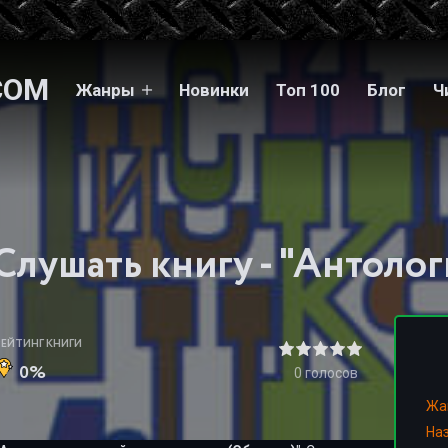
COM
Жанры
Новинки
Топ 100
Блог
Ч
РЕЙТИНГ КНИГИ
0%
0
голосов
Жа
На