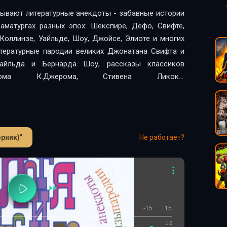
ывают литературные анекдоты - забавные истории
раматургах разных эпох: Шекспире, Дефо, Свифте,
 Коллинзе, Уайльде, Шоу, Джойсе, Элиоте и многих
итературные пародии великих Джонатана Свифта и
айльда и Бернарда Шоу, рассказы классиков
ома К.Джерома, Стивена Ликока,
ский литературный анекдот
(Исполнитель
Иванович, Переводчик: Ливергант Александр
о обязуюсь
(Исполнитель аудиокниги: Самойлов
 Джонатан, Переводчик: Ливергант Александр
рник)"
Не работает?
: Остен Джейн, Переводчик: Ливергант Александр
лыстова Екатерина Алексеевна).
Афоризмы
(Автор:
гант Александр Яковлевич).
Ищите женщину...
ов Владимир Иванович, Автор: Уайльд Оскар,
влевич).
Жизнь коротка, искусство бесконечно
ов Владимир Иванович, Автор: Уайльд Оскар,
-15
+15
овлевич).
Человек - это звучит...
(Исполнитель
1.0