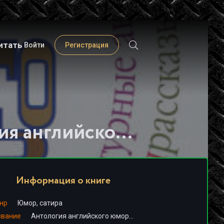
итать
Войти
Регистрация
Слушать книгу - "Антология английского юмора (Сборник)"
Информация о книге
нр
Юмор, сатира
звание
Антология английского юмора (Сборник)