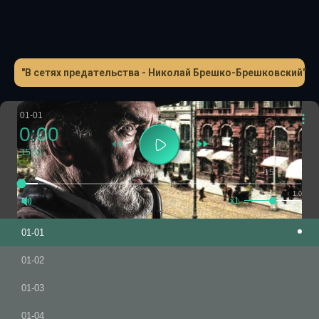
"В сетях предательства - Николай Брешко-Брешковский"
01-01
0:00
15:51
-15
+15
1.0
x1
01-01
01-02
01-03
01-04