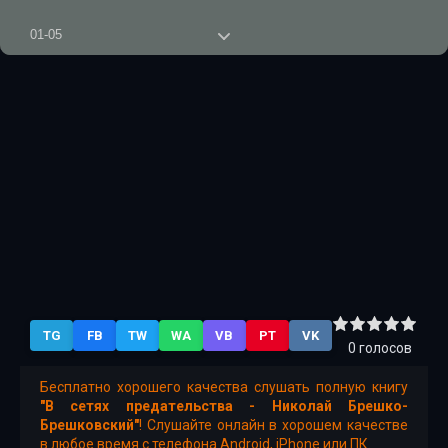
01-05
01-06
01-07
01-08
01-09
01-10
01-11
01-12
TG
FB
TW
WA
VB
PT
VK
01-13
0
голосов
01-14
Бесплатно хорошего качества слушать полную книгу
"В сетях предательства - Николай Брешко-
01-15
Брешковский"
! Слушайте онлайн в хорошем качестве
в любое время с телефона Android, iPhone или ПК.