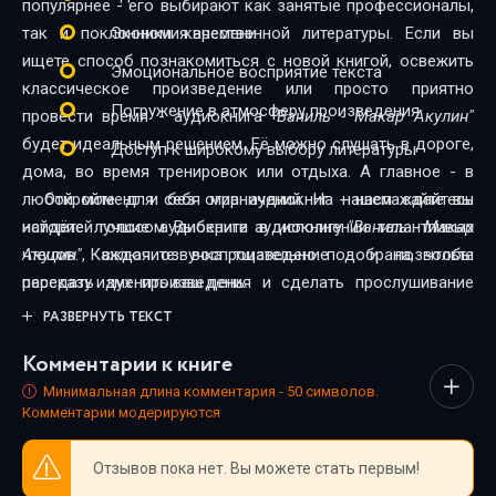
популярнее - его выбирают как занятые профессионалы,
так и поклонники качественной литературы. Если вы
Экономия времени
ищете способ познакомиться с новой книгой, освежить
Эмоциональное восприятие текста
классическое произведение или просто приятно
Погружение в атмосферу произведения
провести время - аудиокнига
"Ваниль - Макар Акулин"
будет идеальным решением. Её можно слушать в дороге,
Доступ к широкому выбору литературы
дома, во время тренировок или отдыха. А главное - в
любой момент и без ограничений. На нашем сайте вы
Откройте для себя мир аудиокниг - наслаждайтесь
найдёте лучшие аудиокниги в исполнении талантливых
историей голосом. Выберите аудиокнигу
"Ваниль - Макар
чтецов. Каждая озвучка тщательно подобрана, чтобы
Акулин"
, включите воспроизведение - и позвольте
передать дух произведения и сделать прослушивание
рассказу изменить ваш день.
максимально комфортным. Новинки и классика,
РАЗВЕРНУТЬ ТЕКСТ
фантастика и драма, триллеры и любовные истории - мы
Комментарии к книге
собрали всё, чтобы каждый нашёл книгу по душе.
Минимальная длина комментария - 50 символов.
Комментарии модерируются
Отзывов пока нет. Вы можете стать первым!