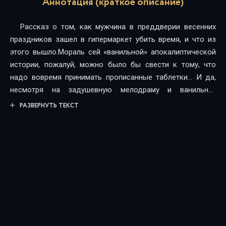
Аннотация (краткое описание)
Рассказ о том, как мужчина в преддверии весенних
праздников зашел в гипермаркет убить время, и что из
этого вышло.Мораль сей «ванильной» апокалиптической
истории, пожалуй, можно было бы свести к тому, что
надо вовремя принимать прописанные таблетки... И да,
несмотря на задушевную мелодраму и ванильно-
лавандовую ауру «по ходу пьесы», всё же это —
РАЗВЕРНУТЬ ТЕКСТ
сплаттерпанк, поэтому я вынужден заявить 18+ (обилие
кровавых / жестоких сцен).Я вас предупредил, и —
приятного прослушивания!