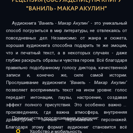
РЕЦЕНЗИЯ (ОБСУЖДЕНИЕ) НА КНИГУ
"ВАНИЛЬ - МАКАР АКУЛИН"
Аудиокнига
"Ваниль - Макар Акулин"
- это уникальный
способ погрузиться в мир литературы, не отвлекаясь от
повседневных дел. Независимо от жанра и сюжета,
хорошая аудиокнига способна подарить те же эмоции,
что и печатный текст, а в некоторых случаях - даже
глубже раскрыть образы и чувства героев. Всё благодаря
правильно подобранному голосу диктора, качественной
записи и, конечно же, силе самой истории.
Прослушивание аудиокниги
"Ваниль - Макар Акулин"
позволяет воспринимать текст на ином уровне: голос
передаёт интонации, паузы, настроение, создавая
эффект полного присутствия. Это особенно важно в
произведениях, где важна атмосфера, внутренняя
Преимущества прослушивания аудиокниг:
драматургия, личные переживания персонажей.
Благодаря этому формат аудиокниг становится всё
Удобство и мобильность