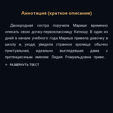
Аннотация (краткое описание)
Двоюродная сестра поручила Марише временно
опекать свою дочку-первоклассницу Катюшу. В один из
дней в начале учебного года Мариша привела девочку в
школу и, уходя, увидела странное зрелище: обычно
пунктуальная, идеально выглядевшая дама с
претенциозным именем Лидия Ромуальдовна привела
своего сына Володю, одноклассника Катюши, в школу с
РАЗВЕРНУТЬ ТЕКСТ
опозданием. При этом сама она была растрепана и
местами даже в крови. Охотничий инстинкт Мариши сразу
же сделал стойку. Когда же после школы трепетная мать
просто-напросто вовсе не появилась, чтобы встретить
своего горячо любимого сыночка, Мариша поняла, что
судьба, невзирая на запрет Маришиного мужа на какие
бы то ни было расследования, вновь послала ей дело!..