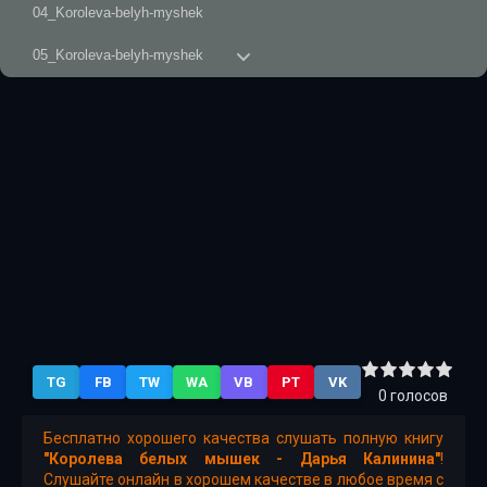
04_Koroleva-belyh-myshek
05_Koroleva-belyh-myshek
07_Koroleva-belyh-myshek
08_Koroleva-belyh-myshek
09_Koroleva-belyh-myshek
10_Koroleva-belyh-myshek
TG
FB
TW
WA
VB
PT
VK
0
голосов
Бесплатно хорошего качества слушать полную книгу
"Королева белых мышек - Дарья Калинина"
!
Слушайте онлайн в хорошем качестве в любое время с