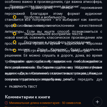
особенно важно в произведениях, где важна атмосфера,
Преимущества прослушивания аудиокниг:
внутренняя драматургия, личные переживания
персонажей. Благодаря этому формат аудиокниг
Удобство и мобильность
становится всё популярнее - его выбирают как занятые
профессионалы, так и поклонники качественной
Экономия времени
литературы. Если вы ищете способ познакомиться с
Эмоциональное восприятие текста
новой книгой, освежить классическое произведение или
Погружение в атмосферу произведения
просто приятно провести время - аудиокнига
"Королева
белых мышек - Дарья Калинина"
будет идеальным
Доступ к широкому выбору литературы
решением. Её можно слушать в дороге, дома, во время
тренировок или отдыха. А главное - в любой момент и
Откройте для себя мир аудиокниг - наслаждайтесь
без ограничений. На нашем сайте вы найдёте лучшие
историей голосом. Выберите аудиокнигу
"Королева белых
аудиокниги в исполнении талантливых чтецов. Каждая
мышек - Дарья Калинина"
, включите воспроизведение - и
озвучка тщательно подобрана, чтобы передать дух
позвольте рассказу изменить ваш день.
произведения и сделать прослушивание максимально
РАЗВЕРНУТЬ ТЕКСТ
комфортным. Новинки и классика, фантастика и драма,
Комментарии к книге
триллеры и любовные истории - мы собрали всё, чтобы
каждый нашёл книгу по душе.
Минимальная длина комментария - 50 символов.