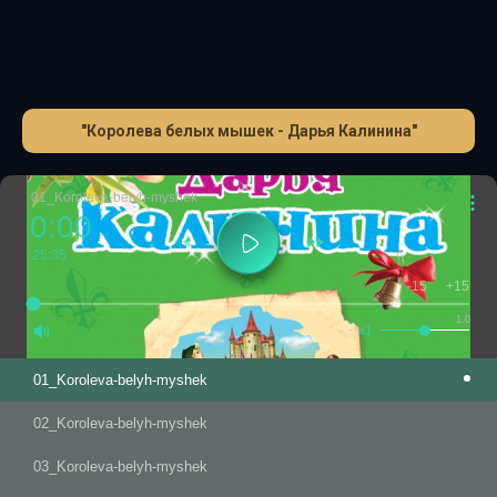
"Королева белых мышек - Дарья Калинина"
01_Koroleva-belyh-myshek
0:00
25:35
-15
+15
1.0
x1
01_Koroleva-belyh-myshek
02_Koroleva-belyh-myshek
03_Koroleva-belyh-myshek