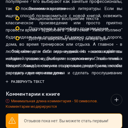
популярнее - его выбирают как занятые профессионалы,
так и поклонники качественной литературы. Если вы
Экономия времени
ищете способ познакомиться с новой книгой, освежить
Эмоциональное восприятие текста
классическое произведение или просто приятно
Погружение в атмосферу произведения
провести время - аудиокнига
"Злой гений - Уилки Коллинз"
будет идеальным решением. Её можно слушать в дороге,
Доступ к широкому выбору литературы
дома, во время тренировок или отдыха. А главное - в
любой момент и без ограничений. На нашем сайте вы
Откройте для себя мир аудиокниг - наслаждайтесь
найдёте лучшие аудиокниги в исполнении талантливых
историей голосом. Выберите аудиокнигу
"Злой гений -
чтецов. Каждая озвучка тщательно подобрана, чтобы
Уилки Коллинз"
, включите воспроизведение - и позвольте
передать дух произведения и сделать прослушивание
рассказу изменить ваш день.
максимально комфортным. Новинки и классика,
РАЗВЕРНУТЬ ТЕКСТ
фантастика и драма, триллеры и любовные истории - мы
Комментарии к книге
собрали всё, чтобы каждый нашёл книгу по душе.
Минимальная длина комментария - 50 символов.
Комментарии модерируются
Отзывов пока нет. Вы можете стать первым!