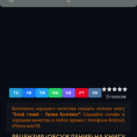
05
06
07
08
09
10
11
12
TG
FB
TW
WA
VB
PT
VK
13
0
голосов
14
Бесплатно хорошего качества слушать полную книгу
"Злой гений - Уилки Коллинз"
! Слушайте онлайн в
15
хорошем качестве в любое время с телефона Android,
iPhone или ПК.
16