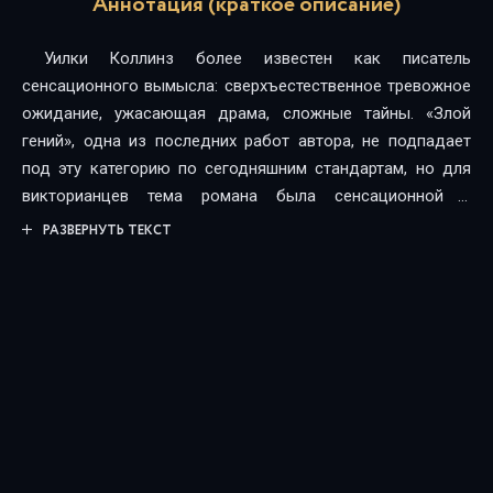
Аннотация (краткое описание)
Уилки Коллинз более известен как писатель
сенсационного вымысла: сверхъестественное тревожное
ожидание, ужасающая драма, сложные тайны. «Злой
гений», одна из последних работ автора, не подпадает
под эту категорию по сегодняшним стандартам, но для
викторианцев тема романа была сенсационной и
табуированной. «Злой гений» - это роман о супружеской
РАЗВЕРНУТЬ ТЕКСТ
неверности, Разводе (да, с большой буквы Р!). О
скандале и несправедливости, которые часто в те
времена окружали эти проблемы.Сидни, молодая
гувернантка, выросшая без родителей, которые
наставляли её на путь истинный, обнаруживает, что её
благодарность к работодателю постепенно переходит в
увлечение. И тот поступает неосторожно, о чём
немедленно сожалеет...История вроде бы простая и
понятная, но напряжённая, а персонажи и эмоции не дают