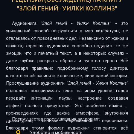
РЕЦЕНЗИЯ (ОБСУЖДЕНИЕ) НА КНИГУ
17
"ЗЛОЙ ГЕНИЙ - УИЛКИ КОЛЛИНЗ"
18
Аудиокнига
"Злой гений - Уилки Коллинз"
- это
19
уникальный способ погрузиться в мир литературы, не
отвлекаясь от повседневных дел. Независимо от жанра и
20
сюжета, хорошая аудиокнига способна подарить те же
эмоции, что и печатный текст, а в некоторых случаях -
21
даже глубже раскрыть образы и чувства героев. Всё
22
благодаря правильно подобранному голосу диктора,
качественной записи и, конечно же, силе самой истории.
Прослушивание аудиокниги
"Злой гений - Уилки Коллинз"
позволяет воспринимать текст на ином уровне: голос
передаёт интонации, паузы, настроение, создавая
эффект полного присутствия. Это особенно важно в
произведениях, где важна атмосфера, внутренняя
Преимущества прослушивания аудиокниг:
драматургия, личные переживания персонажей.
Благодаря этому формат аудиокниг становится всё
Удобство и мобильность