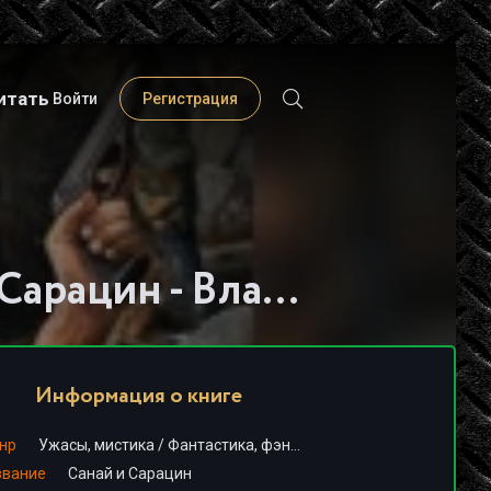
итать
Войти
Регистрация
Слушать книгу - "Санай и Сарацин - Владимир Кривоногов"
Информация о книге
нр
Ужасы, мистика
/
Фантастика, фэнтези
звание
Санай и Сарацин