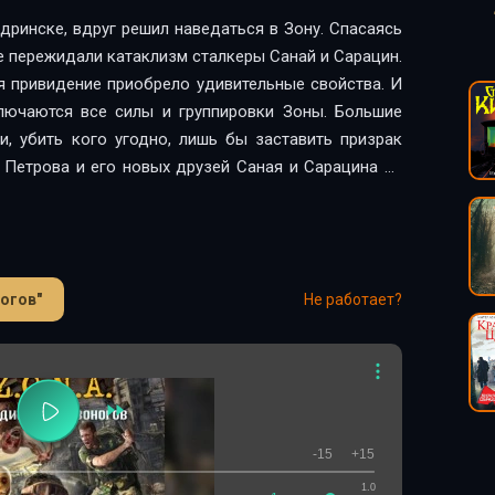
ринске, вдруг решил наведаться в Зону. Спасаясь
де пережидали катаклизм сталкеры Санай и Сарацин.
я привидение приобрело удивительные свойства. И
ключаются все силы и группировки Зоны. Большие
, убить кого угодно, лишь бы заставить призрак
и Петрова и его новых друзей Саная и Сарацина на
ни готовы вступить в бой со всеми превосходящими
ы…Содержит нецензурную брань.
ногов"
Не работает?
-15
+15
1.0