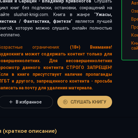
Санай и Сарацин - Владимир Кривоногов
" Слушать
Ав
цикл книг без подписки, остановки, сокращений на
Оз
сайте slushat-knigi.com. Книга в жанре "
Ужасы,
Вр
мистика
/
Фантастика, фэнтези
" является лучшей
Пр
книгой, которую можно слушать онлайн полностью
бесплатно.
Ко
Кн
Возрастные ограничения:
(18+) Внимание!
са
Аудиокнига может содержать контент только для
совершеннолетних. Для несовершеннолетних
просмотр данного контента СТРОГО ЗАПРЕЩЕН!
Если в книге присутствует наличие пропаганды
ЛГБТ и другого, запрещенного контента - просьба
написать на почту для удаления материала.
В избранное
СЛУШАТЬ КНИГУ
 (краткое описание)