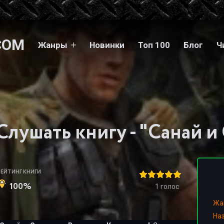
COM
Жанры
Новинки
Топ 100
Блог
Ч
РЕЙТИНГ КНИГИ
100%
1
голос
Жа
На