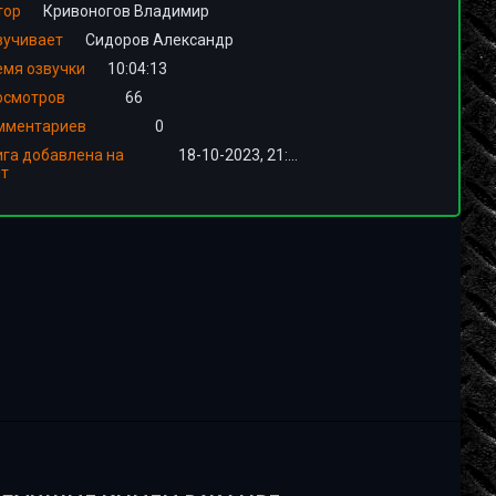
тор
Кривоногов Владимир
вучивает
Сидоров Александр
емя озвучки
10:04:13
осмотров
66
мментариев
0
ига добавлена на
18-10-2023, 21:00
йт