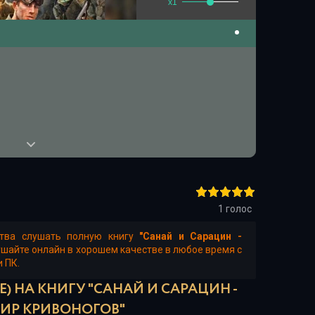
x1
1
голос
ства слушать полную книгу
"Санай и Сарацин -
ушайте онлайн в хорошем качестве в любое время с
и ПК.
) НА КНИГУ "САНАЙ И САРАЦИН -
ИР КРИВОНОГОВ"