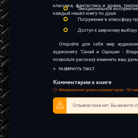
23
классика, фантастика и драма, трил
Эмоциональное восприятие
каждый нашёл книгу по душе.
24
Погружение в атмосферу п
25
Доступ к широкому выбору
26
Откройте для себя мир аудиокни
аудиокнигу
"Санай и Сарацин - Влад
позвольте рассказу изменить ваш день
РАЗВЕРНУТЬ ТЕКСТ
Комментарии к книге
Минимальная длина комментария - 50 с
Отзывов пока нет. Вы можете с