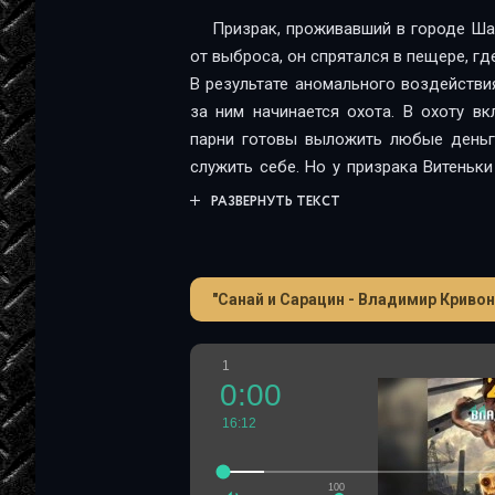
Призрак, проживавший в городе Шад
от выброса, он спрятался в пещере, г
В результате аномального воздействи
за ним начинается охота. В охоту в
парни готовы выложить любые деньги
служить себе. Но у призрака Витеньк
этот счет сложилось иное мнение. И о
РАЗВЕРНУТЬ ТЕКСТ
силами и даже с самим Хозяином Зон
"Санай и Сарацин - Владимир Криво
1
0:00
16:12
100