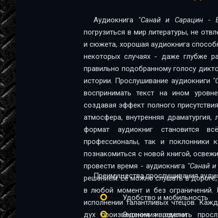
12
Аудиокнига
"Санай и Сарацин - 
погрузиться в мир литературы, не отв
13
и сюжета, хорошая аудиокнига способна
14
некоторых случаях - даже глубже ра
правильно подобранному голосу диктор
15
истории. Прослушивание аудиокниги
"
16
воспринимать текст на ином уровне:
создавая эффект полного присутствия
17
атмосфера, внутренняя драматургия,
18
формат аудиокниг становится в
профессионалы, так и поклонники качественной 
19
познакомиться с новой книгой, освеж
провести время - аудиокнига
"Санай и
20
Преимущества прослушивания аудио
решением. Её можно слушать в дороге, 
21
в любой момент и без ограничений. 
Удобство и мобильность
исполнении талантливых чтецов. Каж
22
дух произведения и сделать прос
Экономия времени