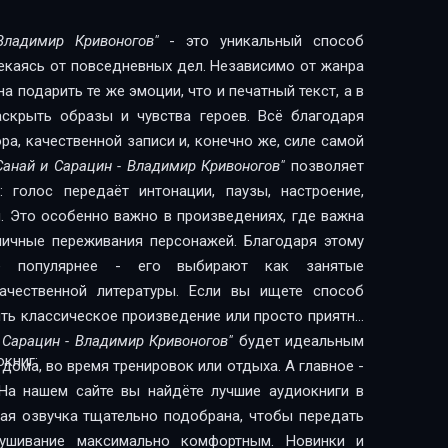
Владимир Кривоногов"
- это уникальный способ
лекаясь от повседневных дел. Независимо от жанра
 подарить те же эмоции, что и печатный текст, а в
скрыть образы и чувства героев. Всё благодаря
а, качественной записи и, конечно же, силе самой
Санай и Сарацин - Владимир Кривоногов"
позволяет
 голос передаёт интонации, паузы, настроение,
. Это особенно важно в произведениях, где важна
 личные переживания персонажей. Благодаря этому
сё популярнее - его выбирают как занятые
литературы. Если вы ищете способ
ить классическое произведение или просто приятно
 Сарацин - Владимир Кривоногов"
будет идеальным
книг:
дома, во время тренировок или отдыха. А главное -
На нашем сайте вы найдёте лучшие аудиокниги в
дая озвучка тщательно подобрана, чтобы передать
лушивание максимально комфортным. Новинки и