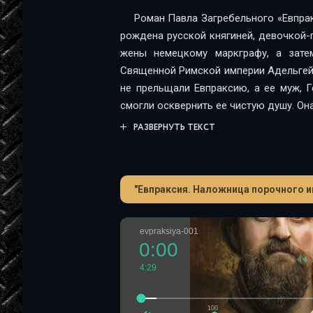
Роман Павла Загребельного «Евпра
рождена русской княгиней, девочкой-
жены немецкому маркграфу, а зате
Священной Римской империи Адельгей
не прельщали Евпраксию, а ее муж, Ге
смогли осквернить ее чистую душу. Он
развратности своего мужа и до конца 
РАЗВЕРНУТЬ ТЕКСТ
чистота в те времена давались нелегко.
"Евпраксия. Наложница порочного и
evpraksiya-001
0:00
4:29
100