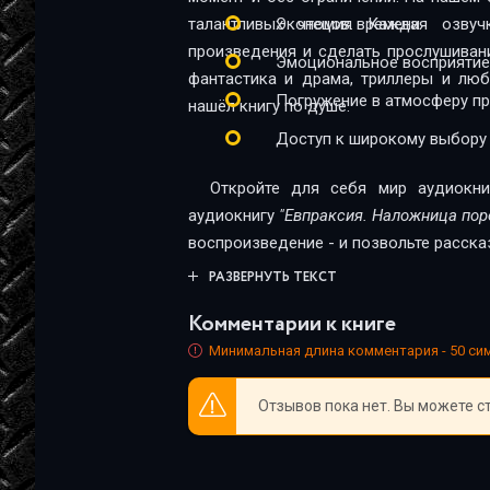
Evpraksiya_023
талантливых чтецов. Каждая озву
Экономия времени
произведения и сделать прослушиван
Evpraksiya_024
Эмоциональное восприятие
фантастика и драма, триллеры и лю
Evpraksiya_025
Погружение в атмосферу п
нашёл книгу по душе.
Доступ к широкому выбору
Evpraksiya_026
Evpraksiya_027
Откройте для себя мир аудиокни
аудиокнигу
"Евпраксия. Наложница пор
Evpraksiya_028
воспроизведение - и позвольте расска
Evpraksiya_029
РАЗВЕРНУТЬ ТЕКСТ
Evpraksiya_030
Комментарии к книге
Минимальная длина комментария - 50 с
Evpraksiya_031
Evpraksiya_032
Отзывов пока нет. Вы можете с
Evpraksiya_033
Evpraksiya_034