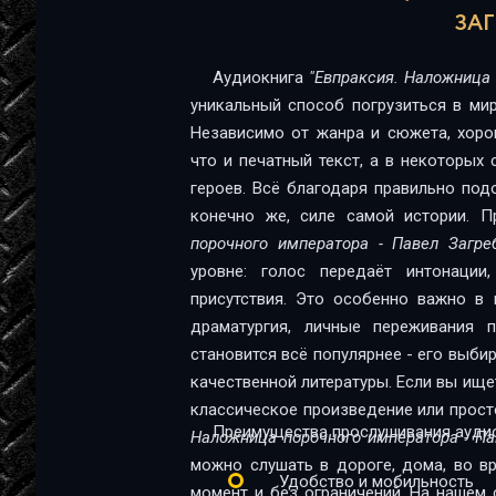
ЗАГ
Evpraksiya_012
Evpraksiya_013
Аудиокнига
"Евпраксия. Наложница 
уникальный способ погрузиться в мир
Evpraksiya_014
Независимо от жанра и сюжета, хоро
что и печатный текст, а в некоторых
Evpraksiya_015
героев. Всё благодаря правильно под
Evpraksiya_016
конечно же, силе самой истории. 
порочного императора - Павел Загре
Evpraksiya_017
уровне: голос передаёт интонации
Evpraksiya_018
присутствия. Это особенно важно в 
драматургия, личные переживания 
Evpraksiya_019
становится всё популярнее - его выби
Evpraksiya_020
качественной литературы. Если вы ищете способ познакомиться с новой книгой, освежить
классическое произведение или прост
Evpraksiya_021
Преимущества прослушивания аудио
Наложница порочного императора - Па
можно слушать в дороге, дома, во в
Evpraksiya_022
Удобство и мобильность
момент и без ограничений. На нашем 