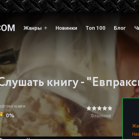
COM
Жанры
Новинки
Топ 100
Блог
Ч
РЕЙТИНГ КНИГИ
0%
0
голосов
Жа
На