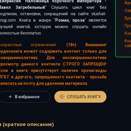
Евпраксия. Наложница порочного императора -
Ав
Павел Загребельный
" Слушать цикл книг без
Оз
подписки, остановки, сокращений на сайте slushat-
Вр
knigi.com. Книга в жанре "
Роман, проза
" является
Пр
лучшей книгой, которую можно слушать онлайн
полностью бесплатно.
Ко
Кн
Возрастные ограничения:
(18+) Внимание!
са
Аудиокнига может содержать контент только для
совершеннолетних. Для несовершеннолетних
просмотр данного контента СТРОГО ЗАПРЕЩЕН!
Если в книге присутствует наличие пропаганды
ЛГБТ и другого, запрещенного контента - просьба
написать на почту для удаления материала.
В избранное
СЛУШАТЬ КНИГУ
 (краткое описание)