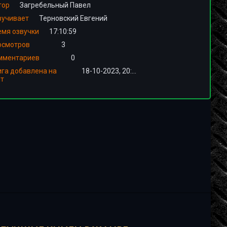
тор
Загребельный Павел
вучивает
Терновский Евгений
емя озвучки
17:10:59
осмотров
3
мментариев
0
ига добавлена на
18-10-2023, 20:01
йт