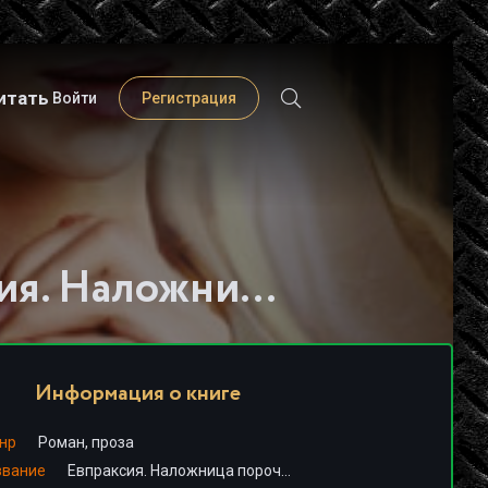
итать
Войти
Регистрация
Слушать книгу - "Евпраксия. Наложница порочного императора - Павел Загребельный"
Информация о книге
нр
Роман, проза
звание
Евпраксия. Наложница порочного императора