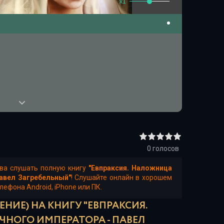
x1
0
голосов
тва слушать полную книгу
"Евпраксия. Наложница
авел Загребельный"
! Слушайте онлайн в хорошем
лефона Android, iPhone или ПК.
НИЕ) НА КНИГУ "ЕВПРАКСИЯ.
НОГО ИМПЕРАТОРА - ПАВЕЛ