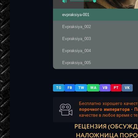
evpraksiya-001
Evpraksiya_002
Evpraksiya_003
Evpraksiya_004
Evpraksiya_005
Evpraksiya_006
Evpraksiya_007
TG
FB
TW
WA
VB
PT
VK
Evpraksiya_008
Бесплатно хорошего качес
порочного императора - П
Evpraksiya_009
качестве в любое время с те
Evpraksiya_010
РЕЦЕНЗИЯ (ОБСУЖДЕ
НАЛОЖНИЦА ПОРОЧ
Evpraksiya_011