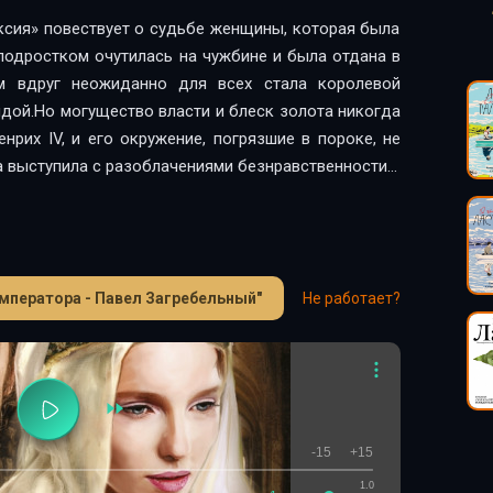
ксия» повествует о судьбе женщины, которая была
подростком очутилась на чужбине и была отдана в
м вдруг неожиданно для всех стала королевой
дой.Но могущество власти и блеск золота никогда
нрих IV, и его окружение, погрязшие в пороке, не
а выступила с разоблачениями безнравственности и
оставалась честной со всеми, хотя и честность, и
..
мператора - Павел Загребельный"
Не работает?
-15
+15
1.0