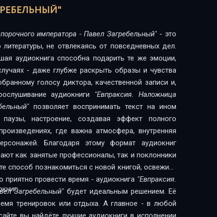
РЕБЕЛЬНЫЙ"
порочного императора - Павел Загребельный"
- это
 литературы, не отвлекаясь от повседневных дел.
шая аудиокнига способна подарить те же эмоции,
 случаях - даже глубже раскрыть образы и чувства
обранному голосу диктора, качественной записи и,
Прослушивание аудиокниги
"Евпраксия. Наложница
бельный"
позволяет воспринимать текст на ином
, паузы, настроение, создавая эффект полного
произведениях, где важна атмосфера, внутренняя
персонажей. Благодаря этому формат аудиокниг
рают как занятые профессионалы, так и поклонники
о приятно провести время - аудиокнига
"Евпраксия.
книг:
вел Загребельный"
будет идеальным решением. Её
ремя тренировок или отдыха. А главное - в любой
сайте вы найдёте лучшие аудиокниги в исполнении