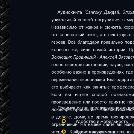
12
Аудиокнига
"Сэнгоку Дзидай. Эпо
уникальный способ погрузиться в мир
13
Независимо от жанра и сюжета, хоро
14
что и печатный текст, а в некоторых
героев. Всё благодаря правильно под
15
конечно же, силе самой истории. П
16
Воюющих Провинций - Алексей Вязовс
голос передаёт интонации, паузы, нас
17
особенно важно в произведениях, где
18
переживания персонажей. Благодаря эт
его выбирают как занятые профессио
19
Если вы ищете способ познакомит
произведение или просто приятно пр
20
Преимущества прослушивания аудио
Воюющих Провинций - Алексей Вязовс
21
в дороге, дома, во время тренирово
Удобство и мобильность
ограничений. На нашем сайте вы най
22
чтецов. Каждая озвучка тщательно 
Экономия времени