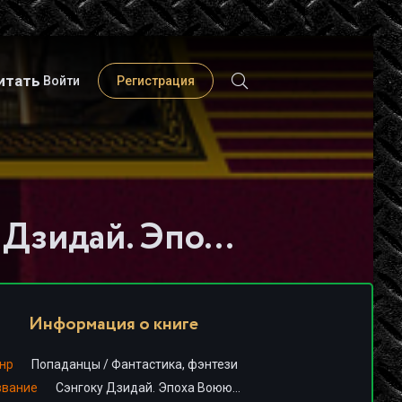
итать
Войти
Регистрация
Слушать книгу - "Сэнгоку Дзидай. Эпоха Воюющих Провинций - Алексей Вязовский"
Информация о книге
нр
Попаданцы
/
Фантастика, фэнтези
звание
Сэнгоку Дзидай. Эпоха Воюющих Провинций