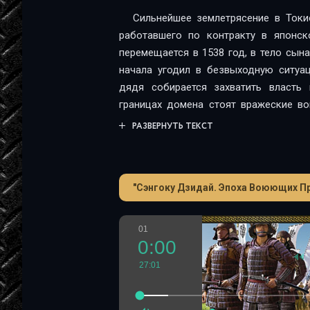
Сильнейшее землетрясение в Токи
работавшего по контракту в японск
перемещается в 1538 год, в тело сына
начала угодил в безвыходную ситуац
дядя собирается захватить власть
границах домена стоят вражеские вой
действует знаменитый шпион-синоби
РАЗВЕРНУТЬ ТЕКСТ
парнем в Стране восходящего солнца
изнеженный и избалованный «белый в
"Сэнгоку Дзидай. Эпоха Воюющих Пр
01
0:00
27:01
100