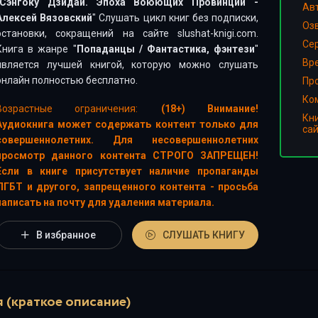
Сэнгоку Дзидай. Эпоха Воюющих Провинций -
Ав
Алексей Вязовский
" Слушать цикл книг без подписки,
Оз
остановки, сокращений на сайте slushat-knigi.com.
Сер
Книга в жанре "
Попаданцы
/
Фантастика, фэнтези
"
Вр
является лучшей книгой, которую можно слушать
онлайн полностью бесплатно.
Пр
Ко
Возрастные ограничения:
(18+) Внимание!
Кн
Аудиокнига может содержать контент только для
са
совершеннолетних. Для несовершеннолетних
просмотр данного контента СТРОГО ЗАПРЕЩЕН!
Если в книге присутствует наличие пропаганды
ЛГБТ и другого, запрещенного контента - просьба
написать на почту для удаления материала.
В избранное
СЛУШАТЬ КНИГУ
 (краткое описание)