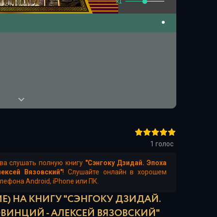
x1
1
голос
ва слушать полную книгу
"Сэнгоку Дзидай. Эпоха
ексей Вязовский"
! Слушайте онлайн в хорошем
лефона Android, iPhone или ПК.
Е) НА КНИГУ "СЭНГОКУ ДЗИДАЙ.
ИНЦИЙ - АЛЕКСЕЙ ВЯЗОВСКИЙ"