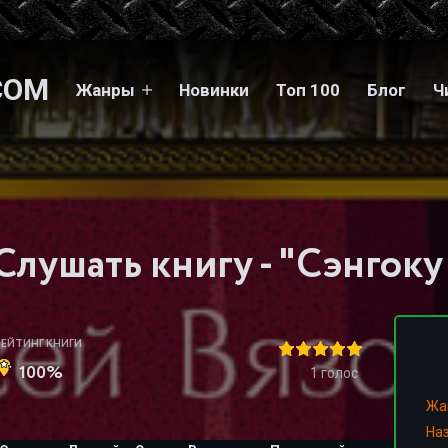
COM
Жанры
Новинки
Топ 100
Блог
Ч
РЕЙТИНГ КНИГИ
100%
1
голос
Жа
На