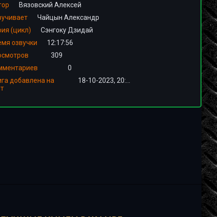
тор
Вязовский Алексей
вучивает
Чайцын Александр
ия (цикл)
Сэнгоку Дзидай
емя озвучки
12:17:56
осмотров
309
мментариев
0
ига добавлена на
18-10-2023, 20:01
йт