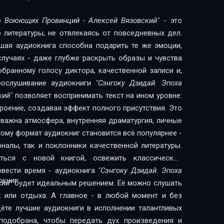
ха Воюющих Провинций - Алексей Вязовский"
- это
 литературы, не отвлекаясь от повседневных дел.
шая аудиокнига способна подарить те же эмоции,
 случаях - даже глубже раскрыть образы и чувства
обранному голосу диктора, качественной записи и,
рослушивание аудиокниги
"Сэнгоку Дзидай. Эпоха
кий"
позволяет воспринимать текст на ином уровне:
троение, создавая эффект полного присутствия. Это
 важна атмосфера, внутренняя драматургия, личные
ому формат аудиокниг становится всё популярнее -
налы, так и поклонники качественной литературы.
ься с новой книгой, освежить классическое
овести время - аудиокнига
"Сэнгоку Дзидай. Эпоха
книг:
кий"
будет идеальным решением. Её можно слушать
к или отдыха. А главное - в любой момент и без
дёте лучшие аудиокниги в исполнении талантливых
подобрана, чтобы передать дух произведения и