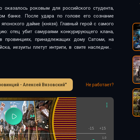
о оказалось роковым для российского студента,
ом банке. После удара по голове его сознание
 японского дайме (князя). Главный герой с самого
ию: отец убит самураями конкурирующего клана,
 в провинциях, принадлежащих дому Сатоми, на
ска, иезуиты плетут интриги, в свите наследника
 по имени Хандзо… Что будет с простым русским
, цветущей сакуры и коварных ниндзя? Выживет ли
оротничок» в жестокую эпоху Воюющих провинций?
овинций - Алексей Вязовский"
Не работает?
-15
+15
1.0