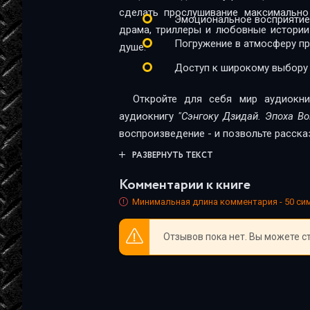
23
сделать прослушивание максимально
Эмоциональное восприятие
драма, триллеры и любовные истории
24
Погружение в атмосферу п
душе.
25
Доступ к широкому выбору
26
Откройте для себя мир аудиокни
27
аудиокнигу
"Сэнгоку Дзидай. Эпоха В
воспроизведение - и позвольте расска
28
РАЗВЕРНУТЬ ТЕКСТ
Комментарии к книге
Минимальная длина комментария - 50 с
Отзывов пока нет. Вы можете с