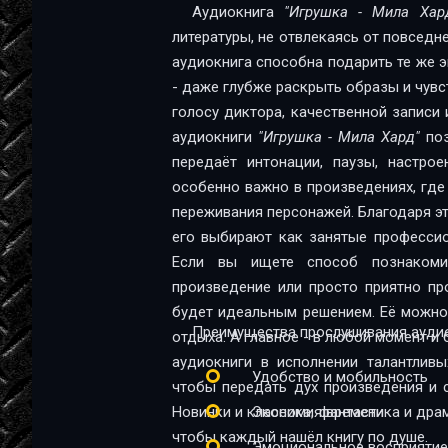
Аудиокнига
"Игрушка - Мила Хар
12
литературы, не отвлекаясь от повседн
аудиокнига способна подарить те же эм
13
- даже глубже раскрыть образы и чувс
14
голосу диктора, качественной записи 
аудиокниги
"Игрушка - Мила Хард"
поз
15
передаёт интонации, паузы, настрое
16
особенно важно в произведениях, где
переживания персонажей. Благодаря эт
17
его выбирают как занятые профессио
Если вы ищете способ познакомит
18
произведение или просто приятно пр
19
будет идеальным решением. Её можно 
Преимущества прослушивания аудио
отдыха. А главное - в любой момент и 
20
аудиокниги в исполнении талантливы
Удобство и мобильность
21
чтобы передать дух произведения и 
Новинки и классика, фантастика и дра
Экономия времени
22
чтобы каждый нашёл книгу по душе.
Эмоциональное восприятие