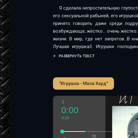
Я сделала непростительную глупост
его сексуальной рабыней, его игрушкой
принято говорить даже среди подруг
возбуждающе, жёстко… очень жёстко.П
жизни. В мир, где нет запретов…В кн
Лучшая игрушка3. Игрушки господин
брань.
РАЗВЕРНУТЬ ТЕКСТ
"Игрушка - Мила Хард"
1
0:00
8:28
100