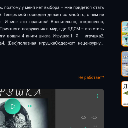
ь, поэтому у меня нет выбора – мне придётся стать
. Теперь мой господин делает со мной то, о чём не
. И мне это нравится! Волнительно, откровенно,
риятного погружения в мир, где БДСМ – это стиль
игу вошли 4 книги цикла Игрушка:1. Я – игрушка2.
а4. (Бес)полезная игрушкаСодержит нецензурную
Не работает?
-15
+15
1.0