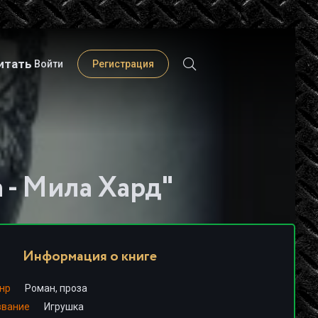
итать
Войти
Регистрация
 - Мила Хард"
Информация о книге
нр
Роман, проза
звание
Игрушка