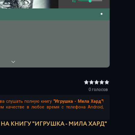
x1
0
голосов
тва слушать полную книгу
"Игрушка - Мила Хард"
!
м качестве в любое время с телефона Android,
НА КНИГУ "ИГРУШКА - МИЛА ХАРД"