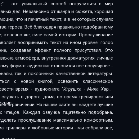
д"
- это уникальный способ погрузиться в мир
евных дел. Независимо от жанра и сюжета, хорошая
оции, что и печатный текст, а в некоторых случаях
тва героев. Всё благодаря правильно подобранному
и, конечно же, силе самой истории. Прослушивание
воляет воспринимать текст на ином уровне: голос
ние, создавая эффект полного присутствия. Это
 важна атмосфера, внутренняя драматургия, личные
ому формат аудиокниг становится всё популярнее -
налы, так и поклонники качественной литературы.
ься с новой книгой, освежить классическое
овести время - аудиокнига
"Игрушка - Мила Хард"
слушать в дороге, дома, во время тренировок или
книг:
без ограничений. На нашем сайте вы найдёте лучшие
х чтецов. Каждая озвучка тщательно подобрана,
сделать прослушивание максимально комфортным.
ма, триллеры и любовные истории - мы собрали всё,
 текста