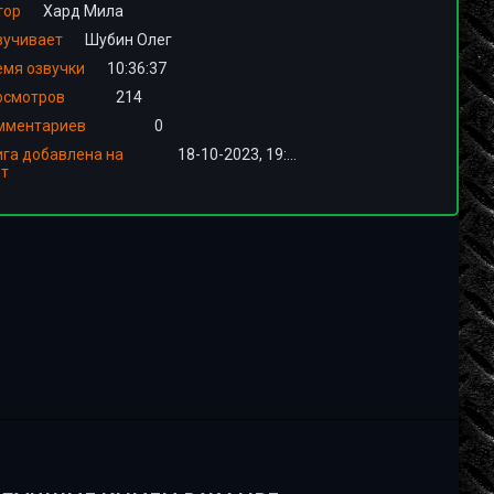
тор
Хард Мила
вучивает
Шубин Олег
емя озвучки
10:36:37
осмотров
214
мментариев
0
ига добавлена на
18-10-2023, 19:00
йт