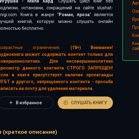
Игрушка - Мила Хард
" Слушать цикл книг без
Ав
подписки, остановки, сокращений на сайте slushat-
Оз
knigi.com. Книга в жанре "
Роман, проза
" является
Вр
лучшей книгой, которую можно слушать онлайн
Пр
полностью бесплатно.
Ко
Кн
Возрастные ограничения:
(18+) Внимание!
са
Аудиокнига может содержать контент только для
совершеннолетних. Для несовершеннолетних
просмотр данного контента СТРОГО ЗАПРЕЩЕН!
Если в книге присутствует наличие пропаганды
ЛГБТ и другого, запрещенного контента - просьба
написать на почту для удаления материала.
В избранное
СЛУШАТЬ КНИГУ
 (краткое описание)