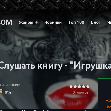
COM
Жанры
Новинки
Топ 100
Блог
Ч
Слушать книгу - "Игрушка
РЕЙТИНГ КНИГИ
0%
0
голосов
Жа
На