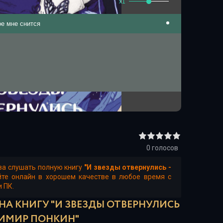
x1
ое мне снится
0
голосов
ва слушать полную книгу
"И звезды отвернулись -
йте онлайн в хорошем качестве в любое время с
и ПК.
НА КНИГУ "И ЗВЕЗДЫ ОТВЕРНУЛИСЬ
ДИМИР ПОНКИН"