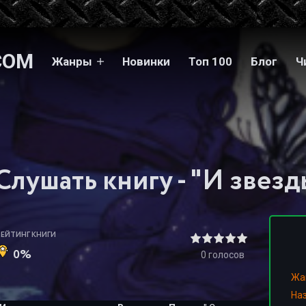
COM
Жанры
Новинки
Топ 100
Блог
Ч
РЕЙТИНГ КНИГИ
0%
0
голосов
Жа
На