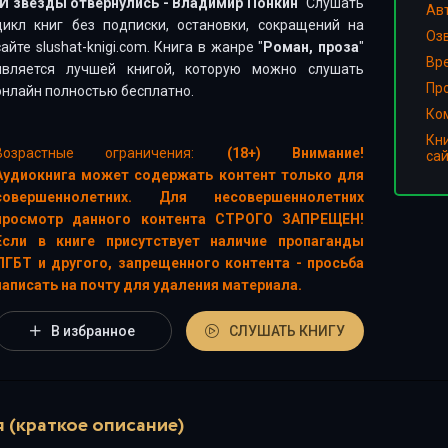
И звезды отвернулись - Владимир Понкин
" Слушать
Ав
цикл книг без подписки, остановки, сокращений на
Оз
сайте slushat-knigi.com. Книга в жанре "
Роман, проза
"
Вр
является лучшей книгой, которую можно слушать
Пр
онлайн полностью бесплатно.
Ко
Кн
Возрастные ограничения:
(18+) Внимание!
са
Аудиокнига может содержать контент только для
совершеннолетних. Для несовершеннолетних
просмотр данного контента СТРОГО ЗАПРЕЩЕН!
Если в книге присутствует наличие пропаганды
ЛГБТ и другого, запрещенного контента - просьба
написать на почту для удаления материала.
В избранное
СЛУШАТЬ КНИГУ
 (краткое описание)