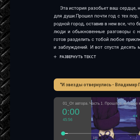
Эта история разобьет ваш сердце, 
для души.Прошел почти год с тех пор,
родной город, оставив в нем все, что б
люди и обыкновенные разговоры с ни
готов разделить с тобой любое приклю
и заблуждений. И вот спустя десять 
сторону дома. Но ждут ли там мое
РАЗВЕРНУТЬ ТЕКСТ
воспоминания. Она хранит разговоры, 
том, чтобы найти в себе силы вернутьс
"И звезды отвернулись - Владимир 
01_От автора. Часть 1. Прошлое, которое 
0:00
45:56
100