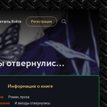
итать
Войти
Регистрация
Слушать книгу - "И звезды отвернулись - Владимир Понкин"
Информация о книге
нр
Роман, проза
звание
И звезды отвернулись