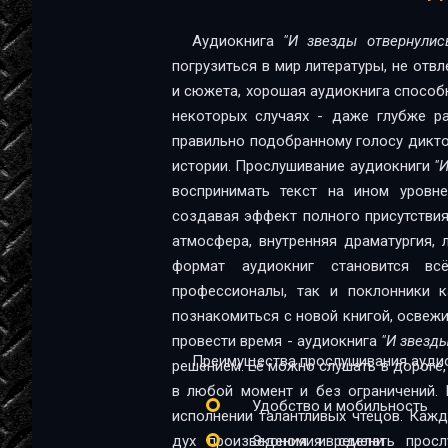
Аудиокнига
"И звезды отвернулис
погрузиться в мир литературы, не отв
и сюжета, хорошая аудиокнига способна
некоторых случаях - даже глубже ра
правильно подобранному голосу диктор
истории. Прослушивание аудиокниги
"
воспринимать текст на ином уровне:
создавая эффект полного присутствия
атмосфера, внутренняя драматургия,
формат аудиокниг становится в
профессионалы, так и поклонники качественной 
познакомиться с новой книгой, освеж
провести время - аудиокнига
"И звезд
Преимущества прослушивания аудио
решением. Её можно слушать в дороге, 
в любой момент и без ограничений. 
Удобство и мобильность
исполнении талантливых чтецов. Каж
дух произведения и сделать прос
Экономия времени