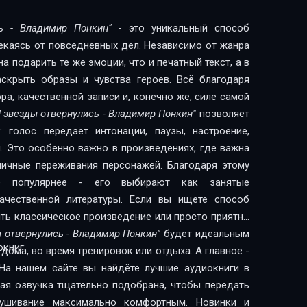
ь - Владимир Понкин"
- это уникальный способ
лекаясь от повседневных дел. Независимо от жанра
 подарить те же эмоции, что и печатный текст, а в
скрыть образы и чувства героев. Всё благодаря
а, качественной записи и, конечно же, силе самой
И звезды отвернулись - Владимир Понкин"
позволяет
 голос передаёт интонации, паузы, настроение,
. Это особенно важно в произведениях, где важна
 личные переживания персонажей. Благодаря этому
сё популярнее - его выбирают как занятые
литературы. Если вы ищете способ
ить классическое произведение или просто приятно
ы отвернулись - Владимир Понкин"
будет идеальным
книг:
дома, во время тренировок или отдыха. А главное -
На нашем сайте вы найдёте лучшие аудиокниги в
дая озвучка тщательно подобрана, чтобы передать
лушивание максимально комфортным. Новинки и