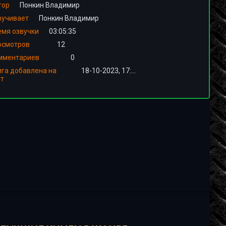
тор
Понкин Владимир
вучивает
Понкин Владимир
емя озвучки
03:05:35
осмотров
12
мментариев
0
ига добавлена на
18-10-2023, 17:00
йт