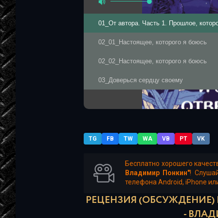
01_От автора. Часть 1. Прошлое, котор
02_01_Настоящее, которого я боюсь
02_02_Настоящее, которого я боюсь
03_Доверься сердцу своему
TG
FB
TW
WA
VB
PT
VK
Бесплатно хорошего качест
Владимир Понкин"
! Слуша
телефона Android, iPhone ил
РЕЦЕНЗИЯ (ОБСУЖДЕНИЕ) 
- ВЛА