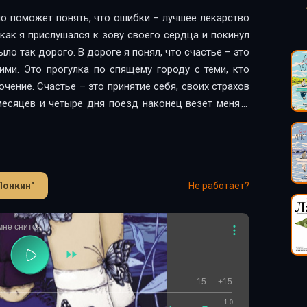
но поможет понять, что ошибки – лучшее лекарство
 как я прислушался к зову своего сердца и покинул
ыло так дорого. В дороге я понял, что счастье – это
ми. Это прогулка по спящему городу с теми, кто
чение. Счастье – это принятие себя, своих страхов
месяцев и четыре дня поезд наконец везет меня в
го возвращения? Эта книга хранит в себе мои
любовь, утрату и счастье, которое порой кроется в
я.
Понкин"
Не работает?
мне снится
-15
+15
1.0