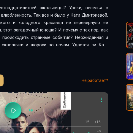
стнадцатилетней школьницы? Уроки, веселья с
 влюбленность. Так все и было у Кати Дмитриевой,
ткого и холодного красавца не перевернуло ее
н, этот загадочный юноша? И почему с тех пор, как
и происходить странные события? Неожиданная и
 сквозняки и шорохи по ночам. Удастся ли Кате
ожалеет ли она, открыв дверь, за порогом которой
Не работает?
-15
+15
1.0