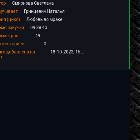
тор
Смирнова Светлана
вучивает
Гринцевич Наталья
ия (цикл)
Любовь во мраке
емя озвучки
09:38:40
осмотров
49
мментариев
0
ига добавлена на
18-10-2023, 16:00
йт