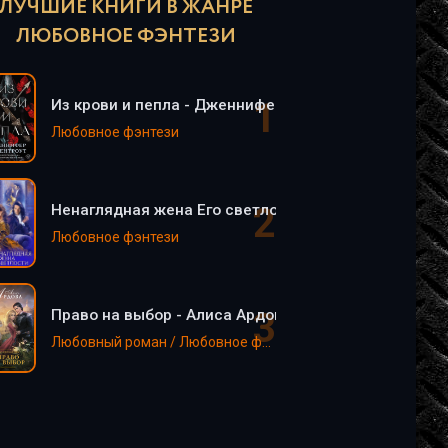
ЛУЧШИЕ КНИГИ В ЖАНРЕ
ЛЮБОВНОЕ ФЭНТЕЗИ
Из крови и пепла - Дженнифер Арментроут
Любовное фэнтези
Ненаглядная жена Его светлости - Натаэль Зика
Любовное фэнтези
Право на выбор - Алиса Ардова
Любовный роман / Любовное фэнтези