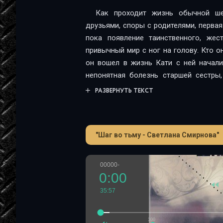
Как проходит жизнь обычной ше
друзьями, споры с родителями, первая
пока появление таинственного, жес
привычный мир с ног на голову. Кто о
он вошел в жизнь Кати с ней начал
непонятная болезнь старшей сестры,
разобраться во всем? А главное не п
РАЗВЕРНУТЬ ТЕКСТ
скрывается правда?
"Шаг во тьму - Светлана Смирнова"
00000-
0:00
35:57
100