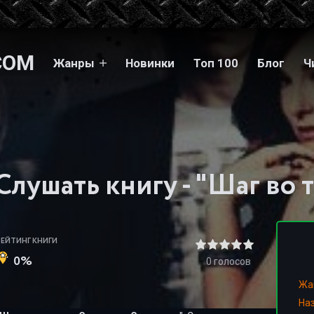
COM
Жанры
Новинки
Топ 100
Блог
Ч
РЕЙТИНГ КНИГИ
0%
0
голосов
Жа
На