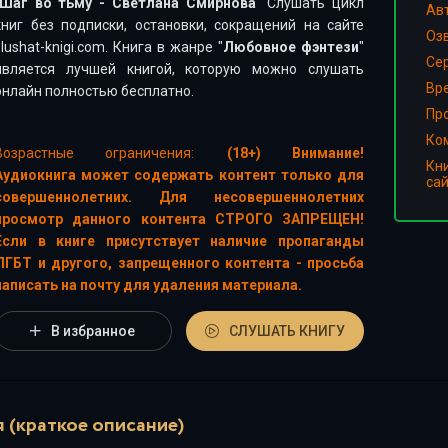
Шаг во тьму - Светлана Смирнова
" Слушать цикл
Ав
книг без подписки, остановки, сокращений на сайте
Оз
slushat-knigi.com. Книга в жанре "
Любовное фэнтези
"
Сер
является лучшей книгой, которую можно слушать
Вр
онлайн полностью бесплатно.
Пр
Ко
Возрастные ограничения:
(18+) Внимание!
Кн
Аудиокнига может содержать контент только для
са
совершеннолетних. Для несовершеннолетних
просмотр данного контента СТРОГО ЗАПРЕЩЕН!
Если в книге присутствует наличие пропаганды
ЛГБТ и другого, запрещенного контента - просьба
написать на почту для удаления материала.
В избранное
СЛУШАТЬ КНИГУ
 (краткое описание)