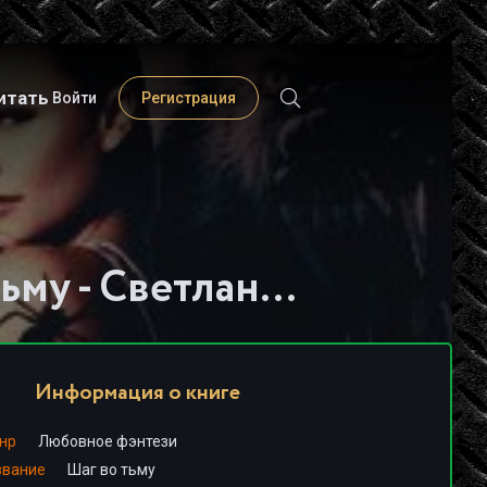
итать
Войти
Регистрация
Слушать книгу - "Шаг во тьму - Светлана Смирнова"
Информация о книге
нр
Любовное фэнтези
звание
Шаг во тьму