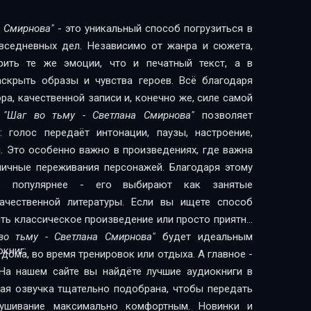
а Смирнова"
- это уникальный способ погрузиться в
овседневных дел. Независимо от жанра и сюжета,
рить те же эмоции, что и печатный текст, а в
скрыть образы и чувства героев. Всё благодаря
а, качественной записи и, конечно же, силе самой
и
"Шаг во тьму - Светлана Смирнова"
позволяет
 голос передаёт интонации, паузы, настроение,
. Это особенно важно в произведениях, где важна
 личные переживания персонажей. Благодаря этому
сё популярнее - его выбирают как занятые
литературы. Если вы ищете способ
ить классическое произведение или просто приятно
во тьму - Светлана Смирнова"
будет идеальным
книг:
дома, во время тренировок или отдыха. А главное -
На нашем сайте вы найдёте лучшие аудиокниги в
дая озвучка тщательно подобрана, чтобы передать
лушивание максимально комфортным. Новинки и