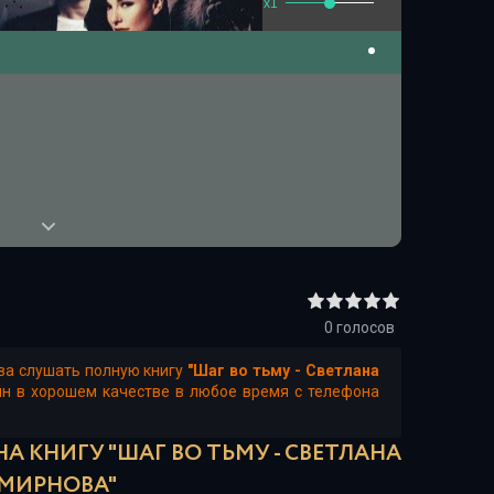
x1
0
голосов
ва слушать полную книгу
"Шаг во тьму - Светлана
йн в хорошем качестве в любое время с телефона
А КНИГУ "ШАГ ВО ТЬМУ - СВЕТЛАНА
МИРНОВА"