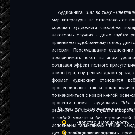
00011-
Аудиокнига
"Шаг во тьму - Светлан
мир литературы, не отвлекаясь от п
00012-
хорошая аудиокнига способна пода
00013-
некоторых случаях - даже глубже ра
правильно подобранному голосу диктор
00014-
истории. Прослушивание аудиокниг
00015-
воспринимать текст на ином уровне:
создавая эффект полного присутствия
00016-
атмосфера, внутренняя драматургия,
00017-
формат аудиокниг становится в
профессионалы, так и поклонники качественной 
00018-
познакомиться с новой книгой, освеж
провести время - аудиокнига
"Шаг 
00019-
Преимущества прослушивания аудио
решением. Её можно слушать в дороге, 
00020-
в любой момент и без ограничений. 
Удобство и мобильность
исполнении талантливых чтецов. Каж
дух произведения и сделать прос
Экономия времени