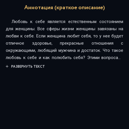
Аннотация (краткое описание)
Любовь к себе является естественным состоянием
для женщины. Все сферы жизни женщины завязаны на
любви к себе. Если женщина любит себя, то у нее будет
отличное здоровье, прекрасные отношения с
окружающими, любящий мужчина и достаток. Что такое
любовь к себе и как полюбить себя? Этими вопросами
задается каждая женщина. В данной книге автор
РАЗВЕРНУТЬ ТЕКСТ
рассказывает о своем понимании любви к себе.