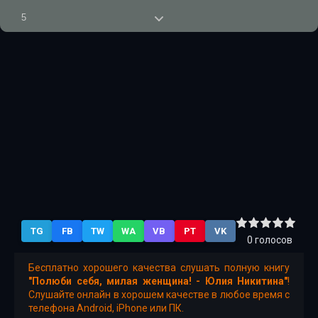
5
6
7
8
9
10
11
12
TG
FB
TW
WA
VB
PT
VK
13
0
голосов
14
Бесплатно хорошего качества слушать полную книгу
"Полюби себя, милая женщина! - Юлия Никитина"
!
15
Слушайте онлайн в хорошем качестве в любое время с
телефона Android, iPhone или ПК.