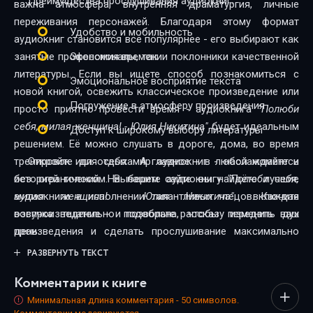
Преимущества прослушивания аудиокниг:
важна атмосфера, внутренняя драматургия, личные
переживания персонажей. Благодаря этому формат
Удобство и мобильность
аудиокниг становится всё популярнее - его выбирают как
занятые профессионалы, так и поклонники качественной
Экономия времени
литературы. Если вы ищете способ познакомиться с
Эмоциональное восприятие текста
новой книгой, освежить классическое произведение или
Погружение в атмосферу произведения
просто приятно провести время - аудиокнига
"Полюби
себя, милая женщина! - Юлия Никитина"
будет идеальным
Доступ к широкому выбору литературы
решением. Её можно слушать в дороге, дома, во время
тренировок или отдыха. А главное - в любой момент и
Откройте для себя мир аудиокниг - наслаждайтесь
без ограничений. На нашем сайте вы найдёте лучшие
историей голосом. Выберите аудиокнигу
"Полюби себя,
аудиокниги в исполнении талантливых чтецов. Каждая
милая женщина! - Юлия Никитина"
, включите
озвучка тщательно подобрана, чтобы передать дух
воспроизведение - и позвольте рассказу изменить ваш
произведения и сделать прослушивание максимально
день.
комфортным. Новинки и классика, фантастика и драма,
РАЗВЕРНУТЬ ТЕКСТ
триллеры и любовные истории - мы собрали всё, чтобы
Комментарии к книге
каждый нашёл книгу по душе.
Минимальная длина комментария - 50 символов.