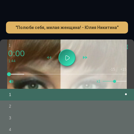
"Полюби себя, милая женщина! - Юлия Никитина"
1
0:00
1:44
-15
+15
1.0
x1
1
2
3
4