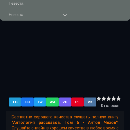
Невеста
Невеста
Невеста
Невеста
Невеста
Неприятность
Неприятность
NEPRIJATNOST
ZINTRO
TG
FB
TW
WA
VB
PT
VK
Рассказ госпожи Н
0
голосов
Рассказ госпожи Н
Бесплатно хорошего качества слушать полную книгу
"Антология рассказов. Том 6 - Антон Чехов"
!
Рассказы
Слушайте онлайн в хорошем качестве в любое время с