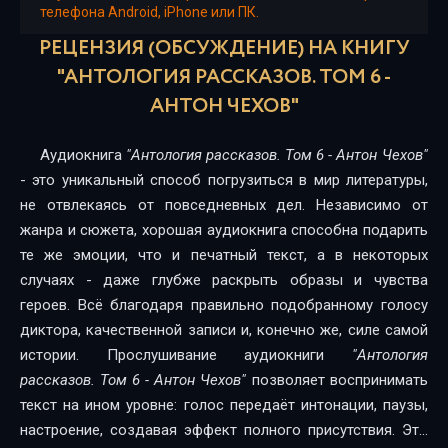
телефона Android, iPhone или ПК.
Рассказы
РЕЦЕНЗИЯ (ОБСУЖДЕНИЕ) НА КНИГУ
Рассказы
"АНТОЛОГИЯ РАССКАЗОВ. ТОМ 6 -
АНТОН ЧЕХОВ"
Рассказы
Рассказы
Аудиокнига
"Антология рассказов. Том 6 - Антон Чехов"
- это уникальный способ погрузиться в мир литературы,
Рассказы
не отвлекаясь от повседневных дел. Независимо от
Рассказы
жанра и сюжета, хорошая аудиокнига способна подарить
те же эмоции, что и печатный текст, а в некоторых
08_NA.DACHE
случаях - даже глубже раскрыть образы и чувства
героев. Всё благодаря правильно подобранному голосу
09_STRAKH
диктора, качественной записи и, конечно же, силе самой
10_RYBJA.LJUBOV
истории. Прослушивание аудиокниги
"Антология
рассказов. Том 6 - Антон Чехов"
позволяет воспринимать
01_PERVOE.SVIDANIJE
текст на ином уровне: голос передаёт интонации, паузы,
02_ZAGADOCHNAJA.NATURA
настроение, создавая эффект полного присутствия. Это