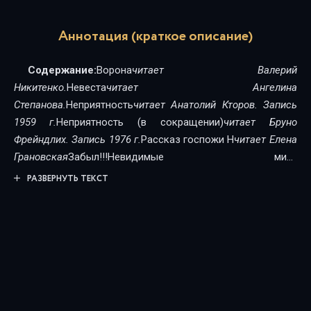
Аннотация (краткое описание)
Содержание:
Ворона
читает Валерий
Никитенко.
Невеста
читает Ангелина
Степанова.
Неприятность
читает Анатолий Кторов. Запись
1959 г.
Неприятность (в сокращении)
читает Бруно
Фрейндлих. Запись 1976 г.
Рассказ госпожи Н
читает Елена
Грановская
Забыл!!!Невидимые миру
слёзыВинтШуточкаХористкаНеосторожностьДрамаНа
РАЗВЕРНУТЬ ТЕКСТ
дачеСтрахРыбья любовь
читает Виктор Зозулин. Запись
1997 г.
Первое свиданиеЗагадочная
натураУшлаПредложение
читают Виктор Зозулин, Лариса
Гребенщикова. Запись 1997 г.
Два скандалаДачный
романШуточка
читают Иван Лакшин, Дмитрий
Воденников.
О любвиАптекаршаЗнакомый мужчина
читают
Софья Арендт, Дмитрий Воденников.