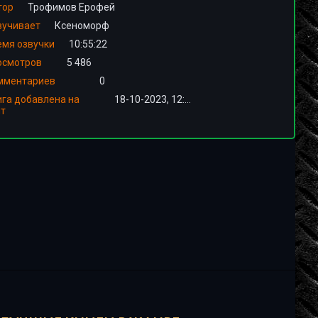
тор
Трофимов Ерофей
вучивает
Ксеноморф
емя озвучки
10:55:22
осмотров
5 486
мментариев
0
ига добавлена на
18-10-2023, 12:01
йт