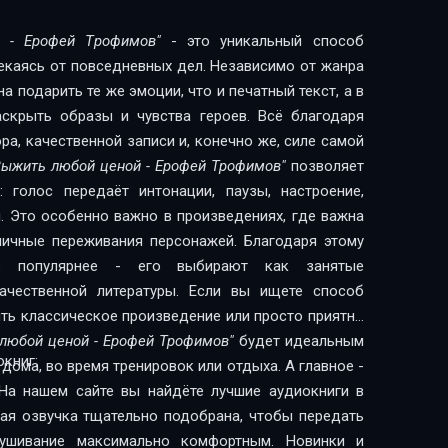
 - Ерофей Трофимов"
- это уникальный способ
лекаясь от повседневных дел. Независимо от жанра
 подарить те же эмоции, что и печатный текст, а в
скрыть образы и чувства героев. Всё благодаря
а, качественной записи и, конечно же, силе самой
Выжить любой ценой - Ерофей Трофимов"
позволяет
 голос передаёт интонации, паузы, настроение,
. Это особенно важно в произведениях, где важна
 личные переживания персонажей. Благодаря этому
сё популярнее - его выбирают как занятые
литературы. Если вы ищете способ
ить классическое произведение или просто приятно
любой ценой - Ерофей Трофимов"
будет идеальным
книг:
дома, во время тренировок или отдыха. А главное -
На нашем сайте вы найдёте лучшие аудиокниги в
дая озвучка тщательно подобрана, чтобы передать
лушивание максимально комфортным. Новинки и