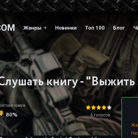
COM
Жанры
Новинки
Топ 100
Блог
Ч
РЕЙТИНГ КНИГИ
80%
6
голосов
Жа
На