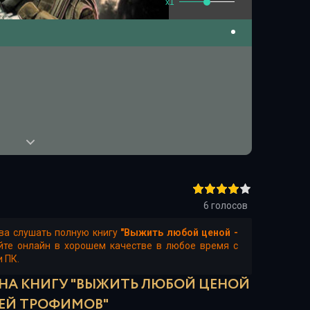
x1
6
голосов
ва слушать полную книгу
"Выжить любой ценой -
йте онлайн в хорошем качестве в любое время с
и ПК.
 НА КНИГУ "ВЫЖИТЬ ЛЮБОЙ ЦЕНОЙ
ФЕЙ ТРОФИМОВ"