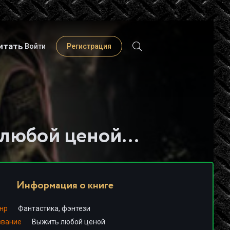
итать
Войти
Регистрация
Слушать книгу - "Выжить любой ценой - Ерофей Трофимов"
Информация о книге
нр
Фантастика, фэнтези
звание
Выжить любой ценой