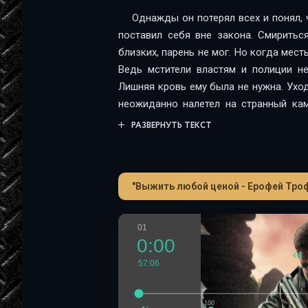
Однажды он потерял всех и понял, 
поставил себя вне закона. Смириться
близких, парень не мог. Но когда мест
Ведь мстители властям и полиции н
Лишняя кровь ему была не нужна. Уход
неожиданно налетел на странный кам
которой он не просил и не мечтал…
РАЗВЕРНУТЬ ТЕКСТ
"Выжить любой ценой - Ерофей Тро
01
0:00
57:06
100