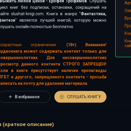
Выжить любой ценой - Ерофей Трофимов
" Слушать
Ав
цикл книг без подписки, остановки, сокращений на
Оз
сайте slushat-knigi.com. Книга в жанре "
Фантастика,
Вр
фэнтези
" является лучшей книгой, которую можно
Пр
слушать онлайн полностью бесплатно.
Ко
Кн
Возрастные ограничения:
(18+) Внимание!
са
Аудиокнига может содержать контент только для
совершеннолетних. Для несовершеннолетних
просмотр данного контента СТРОГО ЗАПРЕЩЕН!
Если в книге присутствует наличие пропаганды
ЛГБТ и другого, запрещенного контента - просьба
написать на почту для удаления материала.
В избранное
СЛУШАТЬ КНИГУ
 (краткое описание)