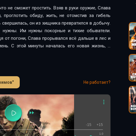
что не сможет простить. Взяв в руки оружие, Слава
, проглотить обиду, жить, не отомстив за гибель
ь свершилась, он из хищника превратился в добычу.
е нужны. Им нужны покорные и тихие обыватели.
я от погони, Слава прорывался всё дальше в лес и
ень. С этой минуты началась его новая жизнь, о
фимов"
Не работает?
-15
+15
1.0