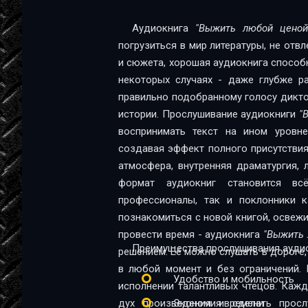
12
Аудиокнига
"Выжить любой ценой
погрузиться в мир литературы, не отв
и сюжета, хорошая аудиокнига способна
некоторых случаях - даже глубже ра
правильно подобранному голосу диктор
истории. Прослушивание аудиокниги
"
воспринимать текст на ином уровне:
создавая эффект полного присутствия
атмосфера, внутренняя драматургия,
формат аудиокниг становится в
профессионалы, так и поклонники качественной 
познакомиться с новой книгой, освеж
провести время - аудиокнига
"Выжить 
Преимущества прослушивания аудио
решением. Её можно слушать в дороге, 
в любой момент и без ограничений. 
Удобство и мобильность
исполнении талантливых чтецов. Каж
дух произведения и сделать прос
Экономия времени