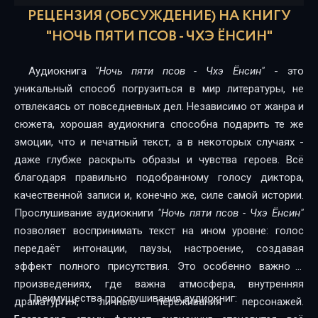
РЕЦЕНЗИЯ (ОБСУЖДЕНИЕ) НА КНИГУ
"НОЧЬ ПЯТИ ПСОВ - ЧХЭ ЁНСИН"
Аудиокнига
"Ночь пяти псов - Чхэ Ёнсин"
- это
уникальный способ погрузиться в мир литературы, не
отвлекаясь от повседневных дел. Независимо от жанра и
сюжета, хорошая аудиокнига способна подарить те же
эмоции, что и печатный текст, а в некоторых случаях -
даже глубже раскрыть образы и чувства героев. Всё
благодаря правильно подобранному голосу диктора,
качественной записи и, конечно же, силе самой истории.
Прослушивание аудиокниги
"Ночь пяти псов - Чхэ Ёнсин"
позволяет воспринимать текст на ином уровне: голос
передаёт интонации, паузы, настроение, создавая
эффект полного присутствия. Это особенно важно в
произведениях, где важна атмосфера, внутренняя
Преимущества прослушивания аудиокниг:
драматургия, личные переживания персонажей.