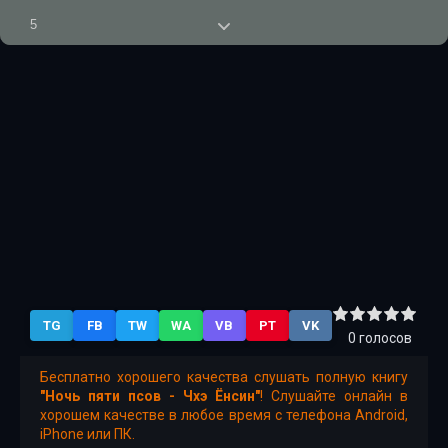
5
6
7
8
9
TG
FB
TW
WA
VB
PT
VK
0
голосов
Бесплатно хорошего качества слушать полную книгу
"Ночь пяти псов - Чхэ Ёнсин"
! Слушайте онлайн в
хорошем качестве в любое время с телефона Android,
iPhone или ПК.