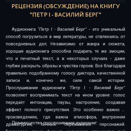
РЕЦЕНЗИЯ (ОБСУЖДЕНИЕ) НА КНИГУ
"ПЕТР I - ВАСИЛИЙ БЕРГ"
Аудиокнига
"Петр I - Василий Берг"
- это уникальный
способ погрузиться в мир литературы, не отвлекаясь от
повседневных дел. Независимо от жанра и сюжета,
хорошая аудиокнига способна подарить те же эмоции,
что и печатный текст, а в некоторых случаях - даже
глубже раскрыть образы и чувства героев. Всё благодаря
правильно подобранному голосу диктора, качественной
записи и, конечно же, силе самой истории.
Прослушивание аудиокниги
"Петр I - Василий Берг"
позволяет воспринимать текст на ином уровне: голос
передаёт интонации, паузы, настроение, создавая
эффект полного присутствия. Это особенно важно в
произведениях, где важна атмосфера, внутренняя
Преимущества прослушивания аудиокниг:
драматургия, личные переживания персонажей.