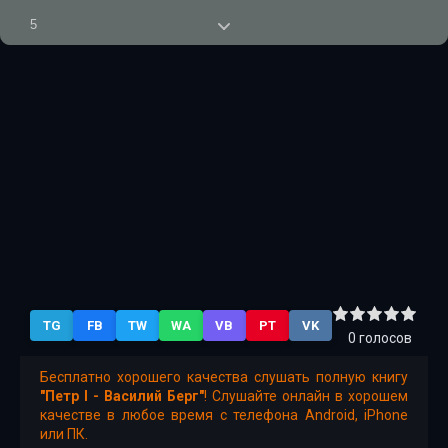
5
6
7
8
9
10
11
12
TG
FB
TW
WA
VB
PT
VK
13
0
голосов
Бесплатно хорошего качества слушать полную книгу
"Петр I - Василий Берг"
! Слушайте онлайн в хорошем
качестве в любое время с телефона Android, iPhone
или ПК.