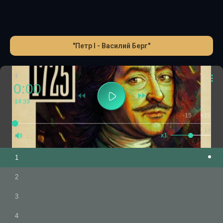
бескомпромиссность, вспышки неконтролируемого гнева
пугали и современников, и потомков. Так чего в Петре
было больше – плохого или хорошего? Ответ Вы узнаете
в новой книге серии «Самая полная биография».
"Петр I - Василий Берг"
1
0:00
14:39
-15
+15
1.0
x1
1
2
3
4