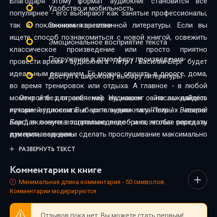
Благодаря этому формат аудиокниг становится всё
Удобство и мобильность
популярнее - его выбирают как занятые профессионалы,
так и поклонники качественной литературы. Если вы
Экономия времени
ищете способ познакомиться с новой книгой, освежить
Эмоциональное восприятие текста
классическое произведение или просто приятно
Погружение в атмосферу произведения
провести время - аудиокнига
"Петр I - Василий Берг"
будет
идеальным решением. Её можно слушать в дороге, дома,
Доступ к широкому выбору литературы
во время тренировок или отдыха. А главное - в любой
момент и без ограничений. На нашем сайте вы найдёте
Откройте для себя мир аудиокниг - наслаждайтесь
лучшие аудиокниги в исполнении талантливых чтецов.
историей голосом. Выберите аудиокнигу
"Петр I - Василий
Каждая озвучка тщательно подобрана, чтобы передать
Берг"
, включите воспроизведение - и позвольте рассказу
дух произведения и сделать прослушивание максимально
изменить ваш день.
комфортным. Новинки и классика, фантастика и драма,
РАЗВЕРНУТЬ ТЕКСТ
триллеры и любовные истории - мы собрали всё, чтобы
Комментарии к книге
каждый нашёл книгу по душе.
Минимальная длина комментария - 50 символов.
Комментарии модерируются
Отзывов пока нет. Вы можете стать первым!