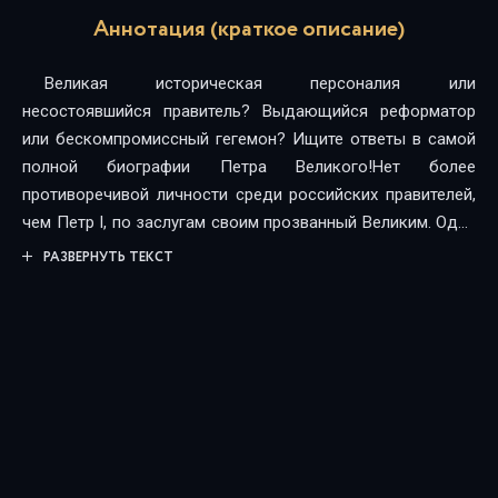
Аннотация (краткое описание)
Великая историческая персоналия или
несостоявшийся правитель? Выдающийся реформатор
или бескомпромиссный гегемон? Ищите ответы в самой
полной биографии Петра Великого!Нет более
противоречивой личности среди российских правителей,
чем Петр I, по заслугам своим прозванный Великим. Одни
уверены, что в России не было более выдающегося
РАЗВЕРНУТЬ ТЕКСТ
правителя, а другие считают, что лучше бы его не было
вовсе. Вычеркнуть Петра из истории невозможно и с этим
приходится считаться даже самым рьяным
критикам.Оценивая личность Петра, нельзя не принимать
во внимание его статуса. Правители – особенные люди.
Им не прощают того, что простили бы любому из
подданных, и на них лежит огромная ответственность.
Однако жестокость, свойственная Петру, его