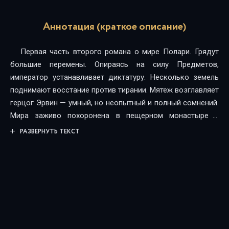
Аннотация (краткое описание)
Первая часть второго романа о мире Полари. Грядут
большие перемены. Опираясь на силу Предметов,
император устанавливает диктатуру. Несколько земель
поднимают восстание против тирании. Мятеж возглавляет
герцог Эрвин — умный, но неопытный и полный сомнений.
Мира заживо похоронена в пещерном монастыре с
призрачною надеждой на спасение. Джоакин поставил
РАЗВЕРНУТЬ ТЕКСТ
слишком высокую цель и пытается сорвать Звезду с
неба. А Ворон Короны расследует заурядное убийство,
которое грозит оглушительными последствиями…