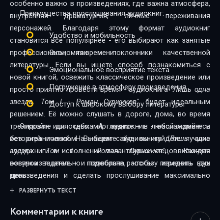
особенно важно в произведениях, где важна атмосфера,
27 Лишь одна звезда 1 - Меч
Преимущества прослушивания аудиокниг:
внутренняя драматургия, личные переживания
персонажей. Благодаря этому формат аудиокниг
Удобство и мобильность
становится всё популярнее - его выбирают как занятые
профессионалы, так и поклонники качественной
Экономия времени
литературы. Если вы ищете способ познакомиться с
Эмоциональное восприятие текста
новой книгой, освежить классическое произведение или
Погружение в атмосферу произведения
просто приятно провести время - аудиокнига
"Лишь одна
звезда. Том I - Роман Суржиков"
будет идеальным
Доступ к широкому выбору литературы
решением. Её можно слушать в дороге, дома, во время
тренировок или отдыха. А главное - в любой момент и
Откройте для себя мир аудиокниг - наслаждайтесь
без ограничений. На нашем сайте вы найдёте лучшие
историей голосом. Выберите аудиокнигу
"Лишь одна
аудиокниги в исполнении талантливых чтецов. Каждая
звезда. Том I - Роман Суржиков"
, включите
озвучка тщательно подобрана, чтобы передать дух
воспроизведение - и позвольте рассказу изменить ваш
произведения и сделать прослушивание максимально
день.
комфортным. Новинки и классика, фантастика и драма,
РАЗВЕРНУТЬ ТЕКСТ
триллеры и любовные истории - мы собрали всё, чтобы
Комментарии к книге
каждый нашёл книгу по душе.