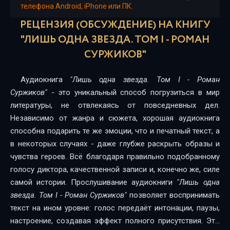
телефона Android, iPhone или ПК.
16 Лишь одна звезда 1 - Меч
РЕЦЕНЗИЯ (ОБСУЖДЕНИЕ) НА КНИГУ
17 Лишь одна звезда 1 - Искра
"ЛИШЬ ОДНА ЗВЕЗДА. ТОМ I - РОМАН
СУРЖИКОВ"
18 Лишь одна звезда 1 - Стрела
19 Лишь одна звезда 1 - Колпак
Аудиокнига
"Лишь одна звезда. Том I - Роман
Суржиков"
- это уникальный способ погрузиться в мир
20 Лишь одна звезда 1 - Перо
литературы, не отвлекаясь от повседневных дел.
21 Лишь одна звезда 1 - Стрела
Независимо от жанра и сюжета, хорошая аудиокнига
способна подарить те же эмоции, что и печатный текст, а
22 Лишь одна звезда 1 - Меч
в некоторых случаях - даже глубже раскрыть образы и
чувства героев. Всё благодаря правильно подобранному
23 Лишь одна звезда 1 - Стрела
голосу диктора, качественной записи и, конечно же, силе
24 Лишь одна звезда 1 - Искра
самой истории. Прослушивание аудиокниги
"Лишь одна
звезда. Том I - Роман Суржиков"
позволяет воспринимать
25 Лишь одна звезда 1 - Стрела
текст на ином уровне: голос передаёт интонации, паузы,
26 Лишь одна звезда 1 - Искра
настроение, создавая эффект полного присутствия. Это