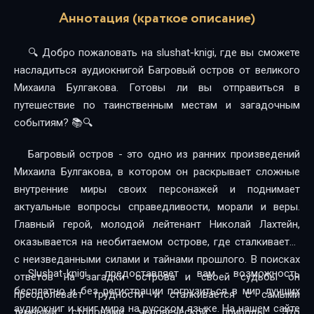
Аннотация (краткое описание)
🔍 Добро пожаловать на slushat-knigi, где вы сможете
насладиться аудиокнигой Багровый остров от великого
Михаила Булгакова. Готовы ли вы отправиться в
путешествие по таинственным местам и загадочным
событиям? 📚🔍
Багровый остров - это одно из ранних произведений
Михаила Булгакова, в котором он раскрывает сложные
внутренние миры своих персонажей и поднимает
актуальные вопросы справедливости, морали и веры.
Главный герой, молодой лейтенант Николай Лахтейн,
оказывается на необитаемом острове, где сталкивается
с неизведанными силами и тайнами прошлого. В поисках
Slushat-knigi предоставляет вам возможность
ответов на загадки острова и своей судьбы он
бесплатно и без регистрации погрузиться в мир лучших
преодолевает трудности и сталкивается с самыми
аудиокниг и книг мира на русском языке. На нашем сайте
темными сторонами человеческой природы. Это