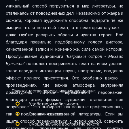
уникальный способ погрузиться в мир литературы, не
отвлекаясь от повседневных дел. Независимо от жанра и
сюжета, хорошая аудиокнига способна подарить те же
эмоции, что и печатный текст, а в некоторых случаях -
даже глубже раскрыть образы и чувства героев. Всё
благодаря правильно подобранному голосу диктора,
качественной записи и, конечно же, силе самой истории.
Прослушивание аудиокниги
"Багровый остров - Михаил
Булгаков"
позволяет воспринимать текст на ином уровне:
голос передаёт интонации, паузы, настроение, создавая
эффект полного присутствия. Это особенно важно в
произведениях, где важна атмосфера, внутренняя
Преимущества прослушивания аудиокниг:
драматургия, личные переживания персонажей.
Благодаря этому формат аудиокниг становится всё
Удобство и мобильность
популярнее - его выбирают как занятые профессионалы,
так и поклонники качественной литературы. Если вы
Экономия времени
ищете способ познакомиться с новой книгой, освежить
Эмоциональное восприятие текста
классическое произведение или просто приятно