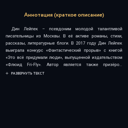
Аннотация (краткое описание)
Дин Лейпек – псевдоним молодой талантливой
писательницы из Москвы. В её активе романы, стихи,
рассказы, литературные блоги. В 2017 году Дин Лейпек
выиграла конкурс «Фантастический прорыв» с книгой
«Это всё придумали люди», выпущенной издательством
«Флюид Fri-Fly». Автор является также призёром
конкурса рассказов «Далёкий-далёкий космос»,
РАЗВЕРНУТЬ ТЕКСТ
проведённого издательством «1С-Паблишинг» на
интернет-площадке Author.Today. Трилогия «Дракон
должен умереть» – героическое фэнтези, где сплетаются
любовная, приключенческая и философская линии,
придавая циклу редкостную для жанра глубину. В
принцессу Джоан вселяется умирающий дракон. Как
правило, в таких случаях люди обречены, ведь рано или