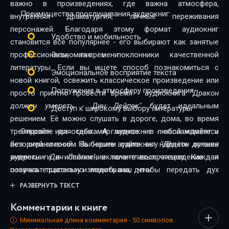
важно в произведениях, где важна атмосфера,
Преимущества прослушивания аудиокниг:
внутренняя драматургия, личные переживания
персонажей. Благодаря этому формат аудиокниг
Удобство и мобильность
становится всё популярнее - его выбирают как занятые
профессионалы, так и поклонники качественной
Экономия времени
литературы. Если вы ищете способ познакомиться с
Эмоциональное восприятие текста
новой книгой, освежить классическое произведение или
Погружение в атмосферу произведения
просто приятно провести время - аудиокнига
"Дракон
должен умереть - Дин Лейпек"
будет идеальным
Доступ к широкому выбору литературы
решением. Её можно слушать в дороге, дома, во время
тренировок или отдыха. А главное - в любой момент и
Откройте для себя мир аудиокниг - наслаждайтесь
без ограничений. На нашем сайте вы найдёте лучшие
историей голосом. Выберите аудиокнигу
"Дракон должен
аудиокниги в исполнении талантливых чтецов. Каждая
умереть - Дин Лейпек"
, включите воспроизведение - и
озвучка тщательно подобрана, чтобы передать дух
позвольте рассказу изменить ваш день.
произведения и сделать прослушивание максимально
РАЗВЕРНУТЬ ТЕКСТ
комфортным. Новинки и классика, фантастика и драма,
Комментарии к книге
триллеры и любовные истории - мы собрали всё, чтобы
каждый нашёл книгу по душе.
Минимальная длина комментария - 50 символов.