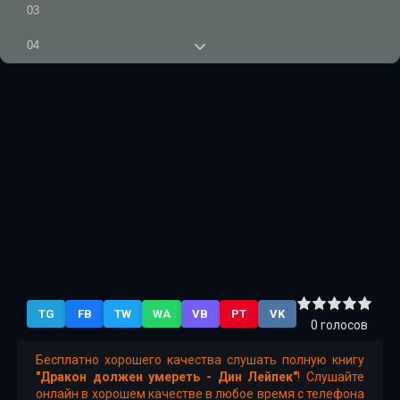
03
04
05
06
07
08
09
10
11
TG
FB
TW
WA
VB
PT
VK
12
0
голосов
Бесплатно хорошего качества слушать полную книгу
"Дракон должен умереть - Дин Лейпек"
! Слушайте
онлайн в хорошем качестве в любое время с телефона