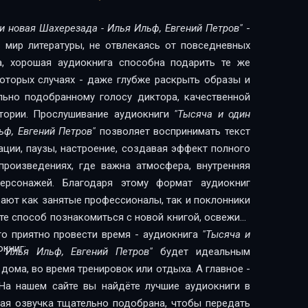
ли новая Шахерезада - Илья Ильф, Евгений Петров"
-
в мир литературы, не отвлекаясь от повседневных
, хорошая аудиокнига способна подарить те же
екоторых случаях - даже глубже раскрыть образы и
ильно подобранному голосу диктора, качественной
стории. Прослушивание аудиокниги
"Тысяча и один
ьф, Евгений Петров"
позволяет воспринимать текст
ации, паузы, настроение, создавая эффект полного
произведениях, где важна атмосфера, внутренняя
персонажей. Благодаря этому формат аудиокниг
рают как занятые профессионалы, так и поклонники
то приятно провести время - аудиокнига
"Тысяча и
книг:
 Илья Ильф, Евгений Петров"
будет идеальным
дома, во время тренировок или отдыха. А главное -
На нашем сайте вы найдёте лучшие аудиокниги в
дая озвучка тщательно подобрана, чтобы передать