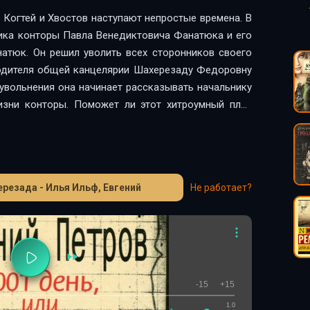
 Когтей и Хвостов наступают непростые времена. В
ника конторы Павла Венедиктовича Фанатюка и его
атюк. Он решил уволить всех сторонников своего
водителя общей канцелярии Шахерезаду Федоровну
увольнения она начинает рассказывать начальнику
изни конторы. Поможет ли этот хитроумный план
ь, вы узнаете, прослушав аудиокнигу, от себя же
м непродолжительное время, Фанатюк был назначен
ородского фотографа. Но это уже совсем другая
иокнига «Необыкновенные истории из жизни города
ерезада - Илья Ильф, Евгений
Не работает?
-15
+15
1.0