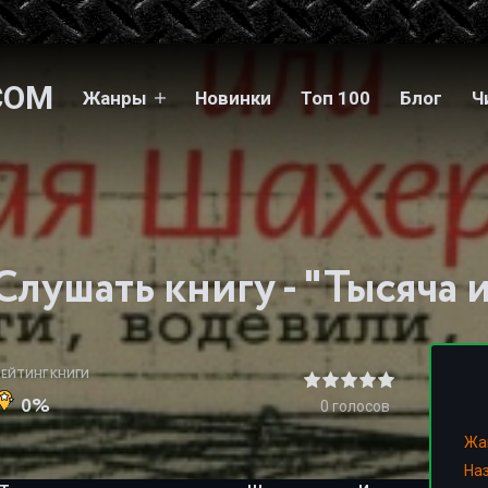
COM
Жанры
Новинки
Топ 100
Блог
Ч
РЕЙТИНГ КНИГИ
0%
0
голосов
Жа
На