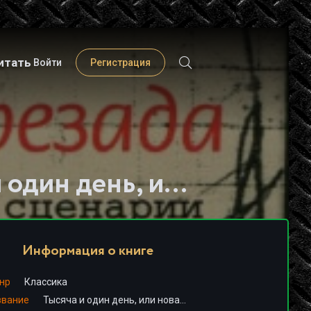
итать
Войти
Регистрация
Слушать книгу - "Тысяча и один день, или новая Шахерезада - Илья Ильф, Евгений Петров"
Информация о книге
нр
Классика
звание
Тысяча и один день, или новая Шахерезада