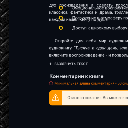
дух произведения и сделать прос
Эмоциональное восприятие
классика, фантастика и драма, трил
Погружение в атмосферу п
каждый нашёл книгу по душе.
Доступ к широкому выбору
Откройте для себя мир аудиокни
аудиокнигу
"Тысяча и один день, или
включите воспроизведение - и позволь
РАЗВЕРНУТЬ ТЕКСТ
Комментарии к книге
Минимальная длина комментария - 50 с
Отзывов пока нет. Вы можете с