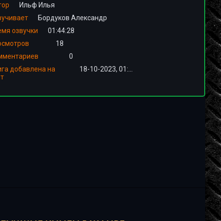
тор
Ильф Илья
вучивает
Бордуков Александр
емя озвучки
01:44:28
осмотров
18
мментариев
0
ига добавлена на
18-10-2023, 01:00
йт