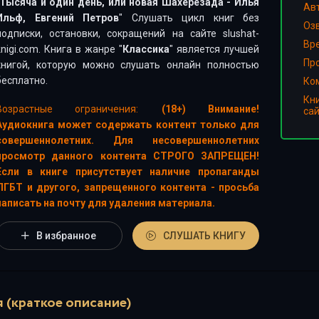
Тысяча и один день, или новая Шахерезада - Илья
Ав
Ильф, Евгений Петров
" Слушать цикл книг без
Оз
подписки, остановки, сокращений на сайте slushat-
Вр
knigi.com. Книга в жанре "
Классика
" является лучшей
Пр
книгой, которую можно слушать онлайн полностью
бесплатно.
Ко
Кн
Возрастные ограничения:
(18+) Внимание!
са
Аудиокнига может содержать контент только для
совершеннолетних. Для несовершеннолетних
просмотр данного контента СТРОГО ЗАПРЕЩЕН!
Если в книге присутствует наличие пропаганды
ЛГБТ и другого, запрещенного контента - просьба
написать на почту для удаления материала.
В избранное
СЛУШАТЬ КНИГУ
 (краткое описание)