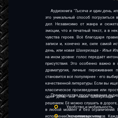
0012
Аудиокнига
"Тысяча и один день, и
это уникальный способ погрузиться 
дел. Независимо от жанра и сюжета
эмоции, что и печатный текст, а в н
чувства героев. Всё благодаря прав
записи и, конечно же, силе самой и
день, или новая Шахерезада - Илья Ил
на ином уровне: голос передаёт интон
присутствия. Это особенно важно в 
драматургия, личные переживания 
становится всё популярнее - его выби
качественной литературы. Если вы ищете способ познакомиться с новой книгой, освежить
классическое произведение или прос
Преимущества прослушивания аудио
один день, или новая Шахерезада -
решением. Её можно слушать в дороге, 
Удобство и мобильность
в любой момент и без ограничений. 
исполнении талантливых чтецов. Каж
Экономия времени