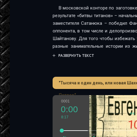
В московской конторе по заготовке
результате «битвы титанов» – началь
заместителя Сатанюка – победил Фан
оппонента, в том числе и делопроиз
Шайтанову. Для того чтобы избежать 
разные занимательные истории из ж
Шахерезаде сохранить свою должност
РАЗВЕРНУТЬ ТЕКСТ
заметим, что через некоторое, совсе
в город Колоколамск на должность г
история, о которой рассказывает ауд
"Тысяча и один день, или новая Шах
Колоколамска».
Петров"
0001
0:00
8:17
100