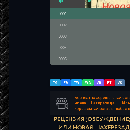
0001
0002
0003
0004
0005
0006
0007
TG
FB
TW
WA
VB
PT
VK
0008
Бесплатно хорошего качест
новая Шахерезада - Иль
0009
хорошем качестве в любое вр
0010
РЕЦЕНЗИЯ (ОБСУЖДЕНИЕ)
ИЛИ НОВАЯ ШАХЕРЕЗАДА
0011