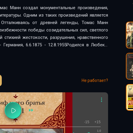
мас Манн создал монументальные произведения,
тературы. Одним из таких произведений является
Отталкиваясь от древней легенды, Томас Манн
еизбежности победы созидательных сил, светлого
й стихией жестокости, разрушения, нравственного
 Германия, 6.6.1875 - 12.8.1955Родился в Любеке,
на литературной ниве добился успеха уже первым
Затем последовали Волшебная гора, Иосиф и его
 году Манну была присуждена Нобелевская премия за
тридцатых годов, когда в Германии к власти пришли
Не работает?
а жил в США, после второй мировой войны, в 1952
 Швейцарии, где и провел последние три года жизни.
-15
+15
1.0