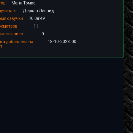
тор
Манн Томас
вучивает
Деркач Леонид
емя озвучки
70:08:49
осмотров
11
мментариев
0
ига добавлена на
18-10-2023, 00:02
йт