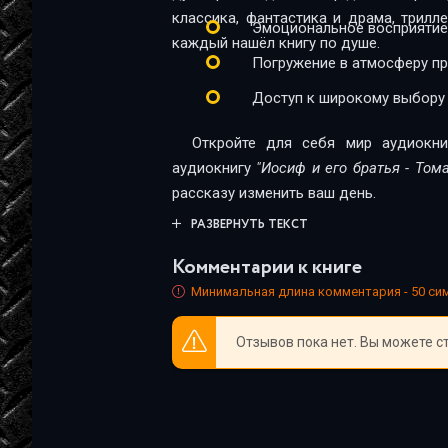
004_05
классика, фантастика и драма, трил
Эмоциональное восприятие
каждый нашёл книгу по душе.
004_06
Погружение в атмосферу п
005_01
Доступ к широкому выбору
005_02
Откройте для себя мир аудиокни
005_03
аудиокнигу
"Иосиф и его братья - Том
рассказу изменить ваш день.
005_04
РАЗВЕРНУТЬ ТЕКСТ
005_05
Комментарии к книге
005_06
Минимальная длина комментария - 50 с
006_01
Отзывов пока нет. Вы можете с
006_02
006_03
006_04