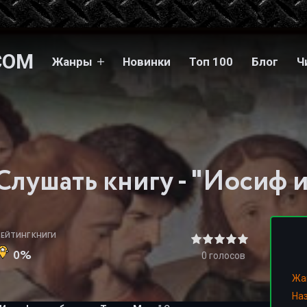
COM
Жанры
Новинки
Топ 100
Блог
Ч
РЕЙТИНГ КНИГИ
0%
0
голосов
Жа
На