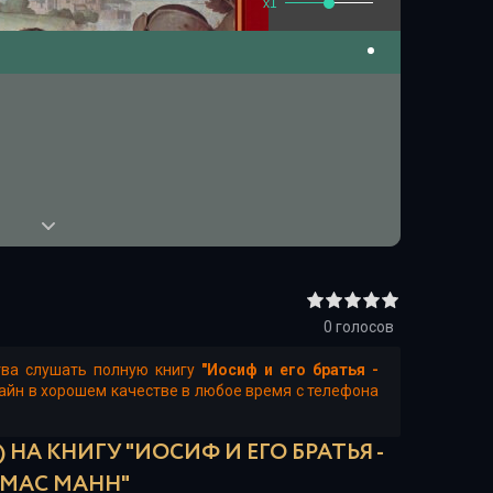
x1
0
голосов
тва слушать полную книгу
"Иосиф и его братья -
лайн в хорошем качестве в любое время с телефона
НА КНИГУ "ИОСИФ И ЕГО БРАТЬЯ -
МАС МАНН"