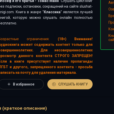
Иосиф и его братья - Томас Манн
" Слушать цикл книг
Ав
без подписки, остановки, сокращений на сайте slushat-
Оз
knigi.com. Книга в жанре "
Классика
" является лучшей
Вр
книгой, которую можно слушать онлайн полностью
Пр
бесплатно.
Ко
Кн
Возрастные ограничения:
(18+) Внимание!
са
Аудиокнига может содержать контент только для
совершеннолетних. Для несовершеннолетних
просмотр данного контента СТРОГО ЗАПРЕЩЕН!
Если в книге присутствует наличие пропаганды
ЛГБТ и другого, запрещенного контента - просьба
написать на почту для удаления материала.
В избранное
СЛУШАТЬ КНИГУ
 (краткое описание)