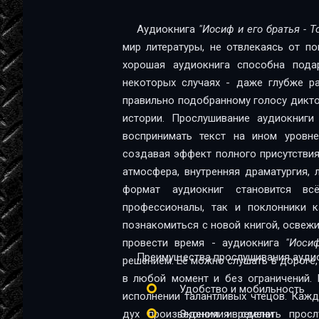
002_06
Аудиокнига
"Иосиф и его братья - 
мир литературы, не отвлекаясь от п
003_01
хорошая аудиокнига способна пода
003_02
некоторых случаях - даже глубже ра
правильно подобранному голосу диктор
003_03
истории. Прослушивание аудиокниг
003_04
воспринимать текст на ином уровне:
создавая эффект полного присутствия
003_05
атмосфера, внутренняя драматургия,
003_06
формат аудиокниг становится в
профессионалы, так и поклонники качественной 
004_01
познакомиться с новой книгой, освеж
провести время - аудиокнига
"Иоси
004_02
Преимущества прослушивания аудио
решением. Её можно слушать в дороге, 
004_03
в любой момент и без ограничений. 
Удобство и мобильность
исполнении талантливых чтецов. Каж
004_04
дух произведения и сделать прос
Экономия времени