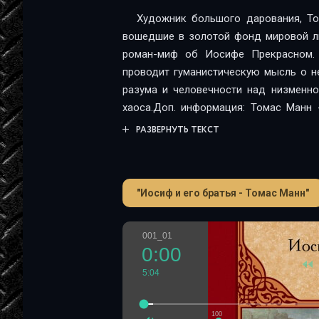
Художник большого дарования, То
вошедшие в золотой фонд мировой ли
роман-миф об Иосифе Прекрасном. 
проводит гуманистическую мысль о н
разума и человечности над низменно
хаоса.Доп. информация: Томас Манн -
получил классическое образование, 
РАЗВЕРНУТЬ ТЕКСТ
своим романом Будденброки (1901). 
братья, Доктор Фаустус... Уже в 1929
вклад в мировую литературу. В начале 
"Иосиф и его братья - Томас Манн"
нацисты, покинул страну; с 1938 год
году, вернулся в Европу и поселился в
001_01
0:00
5:04
100