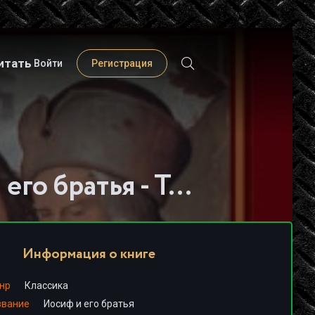
итать
Войти
Регистрация
Слушать книгу - "Иосиф и его братья - Томас Манн"
Информация о книге
нр
Классика
звание
Иосиф и его братья