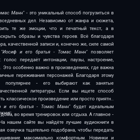
Томас Манн"
- это уникальный способ погрузиться в
овседневных дел. Независимо от жанра и сюжета,
рить те же эмоции, что и печатный текст, а в
скрыть образы и чувства героев. Всё благодаря
а, качественной записи и, конечно же, силе самой
и
"Иосиф и его братья - Томас Манн"
позволяет
 голос передаёт интонации, паузы, настроение,
. Это особенно важно в произведениях, где важна
 личные переживания персонажей. Благодаря этому
сё популярнее - его выбирают как занятые
литературы. Если вы ищете способ
ить классическое произведение или просто приятно
ф и его братья - Томас Манн"
будет идеальным
книг:
дома, во время тренировок или отдыха. А главное -
На нашем сайте вы найдёте лучшие аудиокниги в
дая озвучка тщательно подобрана, чтобы передать
лушивание максимально комфортным. Новинки и